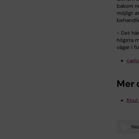
bakom ner
möjligt a
behandli
- Det hä
högsta m
vägar i f
carl
Mer 
Knut
Neu
Tags