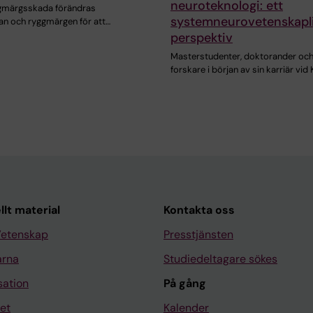
neuroteknologi: ett
ggmärgsskada förändras
systemneurovetenskapl
rnan och ryggmärgen för att…
perspektiv
Masterstudenter, doktorander oc
forskare i början av sin karriär vid 
llt material
Kontakta oss
Vetenskap
Presstjänsten
arna
Studiedeltagare sökes
sation
På gång
et
Kalender