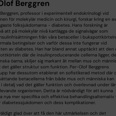
Olof Berggren
Berggren, professor i experimentell endokrinologi vid
onen för molekylär medicin och kirurgi, forskar kring en a
ligaste folksjukdomarna - diabetes. Hans forskning är
på att på molekylär nivå kartlägga de signalvägar som
insulinfrisättningen från våra betaceller i bukspottkörteln
rmala betingelser och varför dessa inte fungerar vid
en av diabetes. Han har bland annat upptäckt att den 
ottkörteln där de insulinproducerande cellerna ligger, d
nska öarna, skiljer sig markant åt mellan mus och männis
 det gäller struktur som funktion. Per-Olof Berggrens
rupp har dessutom etablerat en sofistikerad metod där 
risättande betacellerna från både mus och människa kan
i detalj vad det gäller funktion och överlevnad under lå
n levande organismen. Detta är nödvändigt för att kunna
ra nya mer specifika och effektiva behandlingsalternativ
er diabetessjukdomen och dess komplikationer.
väldigt glad över att få den här utmärkelsen och det