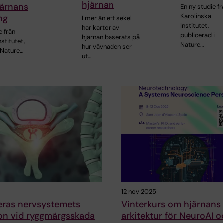
hjärnan
järnans
En ny studie fr
Karolinska
ng
I mer än ett sekel
Institutet,
har kartor av
e från
publicerad i
hjärnan baserats på
nstitutet,
Nature…
hur vävnaden ser
 Nature…
ut…
12 nov 2025
eras nervsystemets
Vinterkurs om hjärnans
ion vid ryggmärgsskada
arkitektur för NeuroAI 