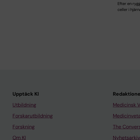
Efter en ry
celler i hjä
Upptäck KI
Redaktione
Utbildning
Medicinsk 
Forskarutbildning
Medicinvet
Forskning
The Conver
Om KI
Nyhetsarkiv