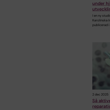
under h
utveckli
I en ny studi
Karolinska I
publicerad i
2 dec 2025
Så aktiv
reparat