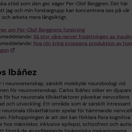
ka stöd som den ger, säger Per-Olof Berggren. Det här
att jag och min forskargrupp kan koncentrera oss på vår
 och arbeta mera långsiktigt.
mer om Per-Olof Berggrens forskning
smeddelande:
Så styr våra nerver frisättningen av insulin
smeddelande:
Nya rön kring kroppens produktion av ho
agon
os Ibáñez
 i neurovetenskap, särskilt molekylär neurobiologi vid
ionen för neurovetenskap. Carlos Ibáñez söker en djupare
e för hur neuronala tillväxtfaktorer påverkar nervcellens
d och utveckling. Ett område som är särskilt intressant 
ll neuronala tillväxtfaktorer spelar för hämmande nervcell
en. Förhoppningen är att det kan förklara flera kognitiva
r hos människor, inklusive epilepsi, schizofreni och auti
t förstå de grundläggande biokemiska mekanismerna