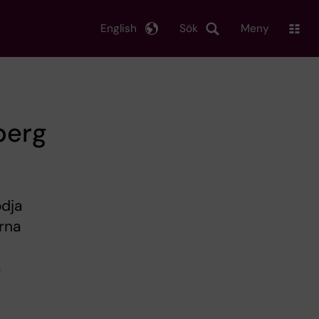
English
Sök
Meny
berg
ödja
rna
å