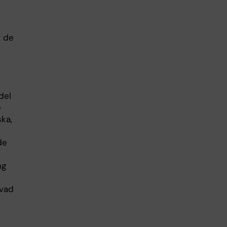
v de
del
e
ka,
de
ng
 vad