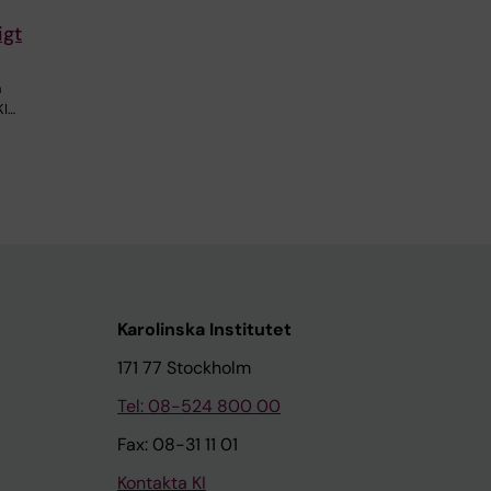
igt
h
KI…
Karolinska Institutet
171 77 Stockholm
Tel: 08-524 800 00
Fax: 08-31 11 01
Kontakta KI