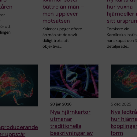
kåren
bättre än män –
hur vuxna
men upplever
hjärnceller
har
motsatsen
sitt urspru
t
ör att
Kvinnor uppger oftare
Forskare vid
lingen
än män att de sovit
Karolinska Instit
dåligt trots att
har skapat den f
objektiva…
detaljerade…
20 jan 2026
5 dec 2025
Nya hjärnkartor
Nya ledtr
utmanar
hur hjärn
traditionella
kopplingar
nproducerande
beskrivningar av
form
er uppstår