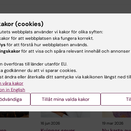
d av:
kakor (cookies)
Brandt
2022-05-03
tutets webbplats använder vi kakor för olika syften:
akor för att webbplatsen ska fungera korrekt.
lys
för att förstå hur webbplatsen används.
ingskakor
för att visa och spåra relevant innehåll och annonser
 överföras till länder utanför EU.
 godkänner du att vi sparar cookies.
ade artiklar
t ändra eller återkalla ditt samtycke via kakikonen längst ned til
 våra kakor
on in English
nödvändiga
Tillåt mina valda kakor
Ti
16 jun 2026
19 mar 2026
uro
Kvinnor sover
Ny karta av