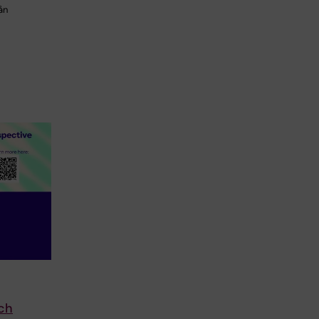
ån
och