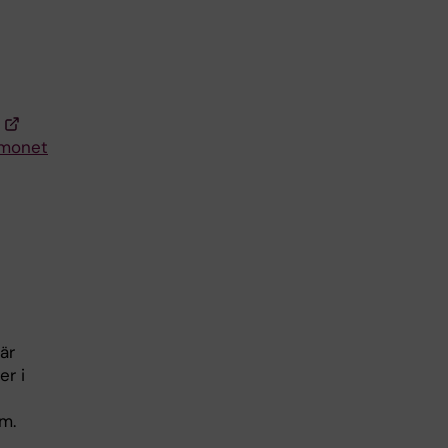
rmonet
är
er i
sm.