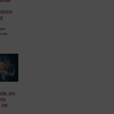
 minns
ng
utet
örsta
ådar om
ans
 tar