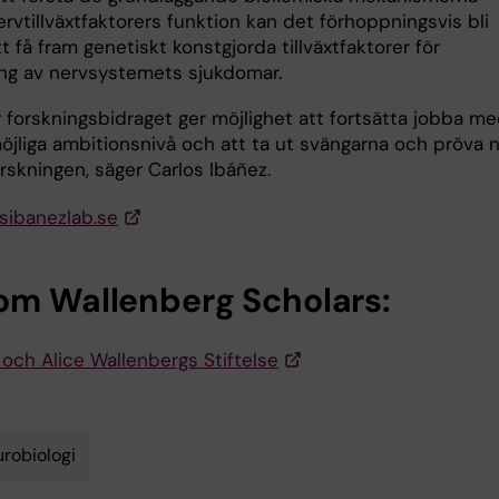
vtillväxtfaktorers funktion kan det förhoppningsvis bli
tt få fram genetiskt konstgjorda tillväxtfaktorer för
ng av nervsystemets sjukdomar.
r forskningsbidraget ger möjlighet att fortsätta jobba m
öjliga ambitionsnivå och att ta ut svängarna och pröva 
orskningen, säger Carlos Ibáñez.
osibanezlab.se
om Wallenberg Scholars:
 och Alice Wallenbergs Stiftelse
robiologi