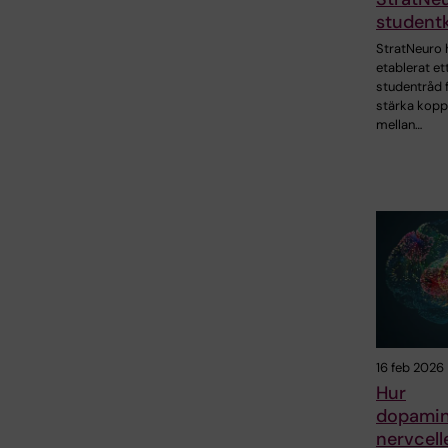
student
StratNeuro 
etablerat et
studentråd f
stärka kopp
mellan…
16 feb 2026
Hur
dopami
nervcell