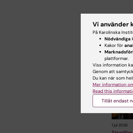
Uppdatera
Vi använder 
Charlotte 
På Karolinska Insti
Nödvändiga
k
Kakor för
ana
Dela
Marknadsför
plattformar.
Viss information kan
Genom att samtycka
Relater
Du kan när som hels
Mer information om
Read this informati
Tillåt endast 
1 jul 2026
StratNe