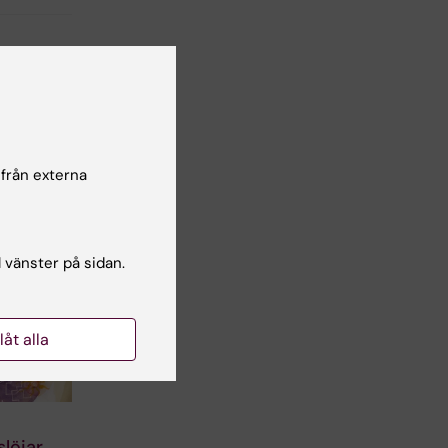
 från externa
l vänster på sidan.
llåt alla
slöjar