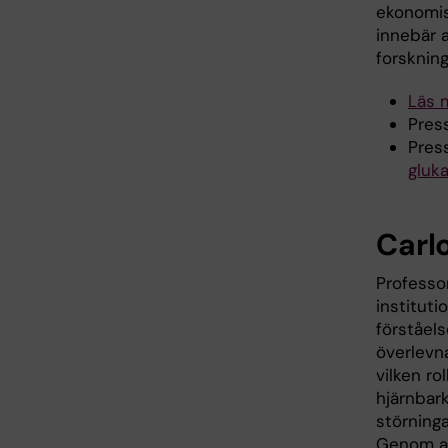
ekonomis
innebär 
forskning
Läs 
Pres
Pres
gluk
Carl
Professor
institut
förståels
överlevna
vilken ro
hjärnbark
störninga
Genom at