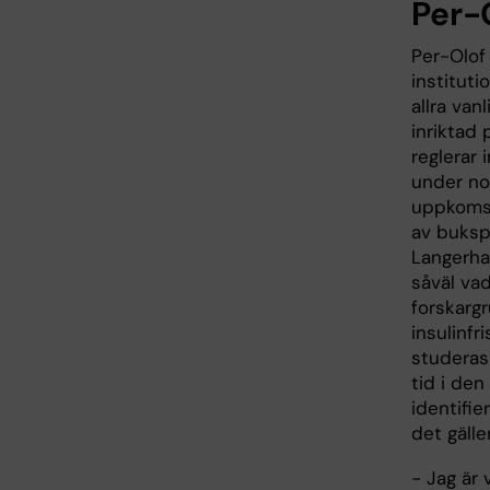
Per-
Per-Olof 
instituti
allra van
inriktad 
reglerar 
under no
uppkomst
av buksp
Langerha
såväl vad
forskarg
insulinf
studeras 
tid i de
identifie
det gäll
- Jag är 