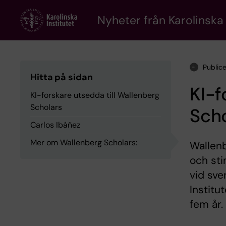
Skip
to
Nyheter från Karolinska 
main
content
Public
Hitta på sidan
KI-f
KI-forskare utsedda till Wallenberg
Scholars
Sch
Carlos Ibáñez
Mer om Wallenberg Scholars:
Wallenb
och sti
vid sve
Institu
fem år.