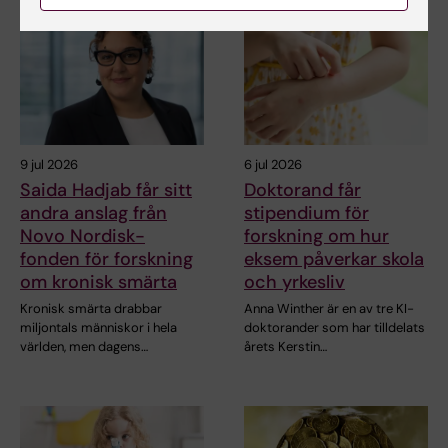
9 jul 2026
6 jul 2026
Saida Hadjab får sitt
Doktorand får
andra anslag från
stipendium för
Novo Nordisk-
forskning om hur
fonden för forskning
eksem påverkar skola
om kronisk smärta
och yrkesliv
Kronisk smärta drabbar
Anna Winther är en av tre KI-
miljontals människor i hela
doktorander som har tilldelats
världen, men dagens…
årets Kerstin…