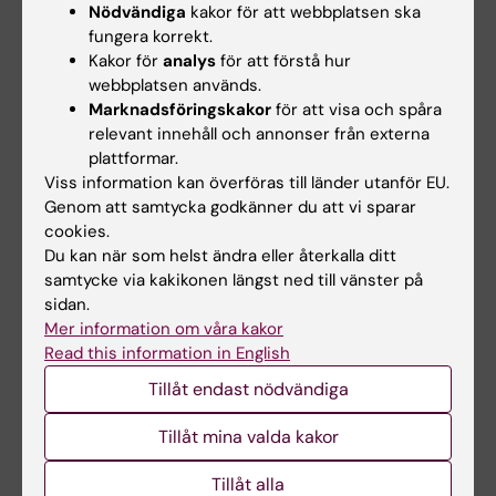
Nödvändiga
kakor för att webbplatsen ska
Lehtiö vid KI får…
fungera korrekt.
Kakor för
analys
för att förstå hur
webbplatsen används.
Marknadsföringskakor
för att visa och spåra
relevant innehåll och annonser från externa
plattformar.
Viss information kan överföras till länder utanför EU.
Genom att samtycka godkänner du att vi sparar
cookies.
15 jul 2026
10 jul 2026
Du kan när som helst ändra eller återkalla ditt
Helena Karlström får
Novo Nordisk-anslag
samtycke via kakikonen längst ned till vänster på
Novo Nordisk-anslag
till KI-forskare för
sidan.
för forskning om ny
nydanande tester av
Mer information om våra kakor
behandling vid
läkemedel
Read this information in English
småkärlssjukdom
Vid kardiometabola
Tillåt endast nödvändiga
sjukdomar som typ-2
Helena Karlström, lektor och
diabetes och åderförkalkning…
docent vid Karolinska
Tillåt mina valda kakor
Institutet, har…
Tillåt alla