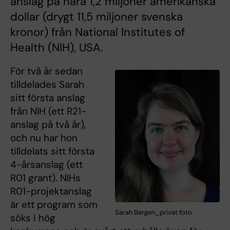
anslag på nära 1,2 miljoner amerikanska
dollar (drygt 11,5 miljoner svenska
kronor) från National Institutes of
Health (NIH), USA.
För två år sedan
tilldelades Sarah
sitt första anslag
från NIH (ett R21-
anslag på två år),
och nu har hon
tilldelats sitt första
4-årsanslag (ett
R01 grant). NIHs
R01-projektanslag
är ett program som
Sarah Bergen_privat foto.
söks i hög