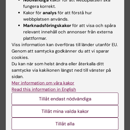
fungera korrekt.
Kakor för
analys
för att förstå hur
webbplatsen används.
Marknadsföringskakor
för att visa och spåra
relevant innehåll och annonser från externa
plattformar.
Viss information kan överföras till länder utanför EU.
Genom att samtycka godkänner du att vi sparar
23 jul 2026
14 jul 2026
cookies.
KI-forskare bidrar till
Centrum för
Du kan när som helst ändra eller återkalla ditt
nya WHO-riktlinjer
hälsokriser deltar i
samtycke via kakikonen längst ned till vänster på
för att förebygga
EU-möte om Europas
sidan.
demens
beredskap för nästa
Mer information om våra kakor
hälsokris
Professor Miia Kivipelto och
Read this information in English
flera forskare vid Karolinska
I början av juli deltog Maja
Institutet har…
Tillåt endast nödvändiga
Fjaestad som representant för
Centrum för…
Tillåt mina valda kakor
Tillåt alla