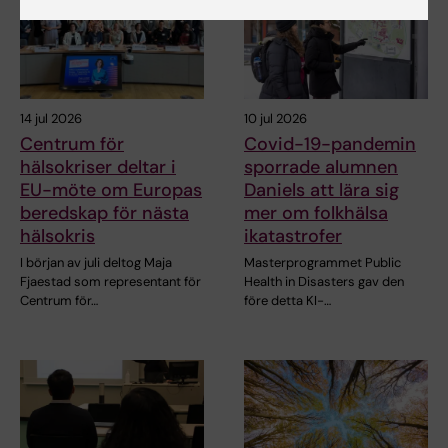
14 jul 2026
10 jul 2026
Centrum för
Covid-19-pandemin
hälsokriser deltar i
sporrade alumnen
EU-möte om Europas
Daniels att lära sig
beredskap för nästa
mer om folkhälsa
hälsokris
ikatastrofer
I början av juli deltog Maja
Masterprogrammet Public
Fjaestad som representant för
Health in Disasters gav den
Centrum för…
före detta KI-…