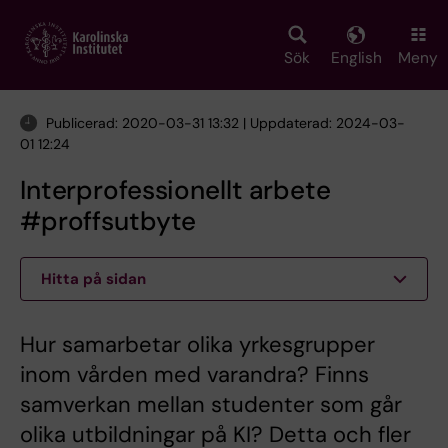
Skip
to
main
Sök
English
Meny
content
Publicerad: 2020-03-31 13:32 | Uppdaterad: 2024-03-
01 12:24
Interprofessionellt arbete
#proffsutbyte
Hitta på sidan
Hur samarbetar olika yrkesgrupper
inom vården med varandra? Finns
samverkan mellan studenter som går
olika utbildningar på KI? Detta och fler