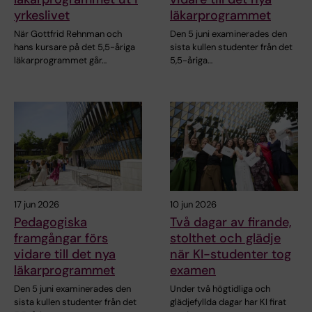
yrkeslivet
läkarprogrammet
När Gottfrid Rehnman och
Den 5 juni examinerades den
hans kursare på det 5,5-åriga
sista kullen studenter från det
läkarprogrammet går…
5,5-åriga…
17 jun 2026
10 jun 2026
Pedagogiska
Två dagar av firande,
framgångar förs
stolthet och glädje
vidare till det nya
när KI-studenter tog
läkarprogrammet
examen
Den 5 juni examinerades den
Under två högtidliga och
sista kullen studenter från det
glädjefyllda dagar har KI firat