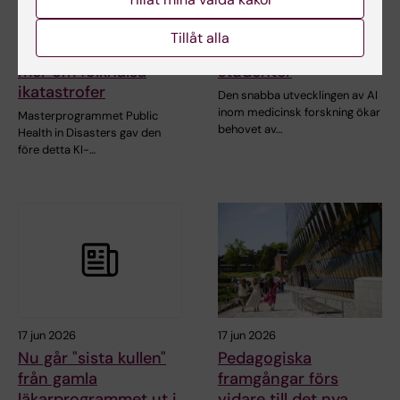
Covid-19-pandemin
Nytt AI-nätverk ska
sporrade alumnen
stärka stödet till KI-
Tillåt alla
Daniels att lära sig
anställda och
mer om folkhälsa
studenter
ikatastrofer
Den snabba utvecklingen av AI
inom medicinsk forskning ökar
Masterprogrammet Public
behovet av…
Health in Disasters gav den
före detta KI-…
17 jun 2026
17 jun 2026
Nu går "sista kullen"
Pedagogiska
från gamla
framgångar förs
läkarprogrammet ut i
vidare till det nya