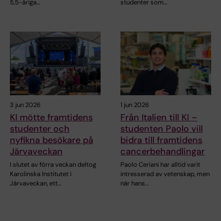
5,5-åriga…
studenter som…
3 jun 2026
1 jun 2026
KI mötte framtidens
Från Italien till KI –
studenter och
studenten Paolo vill
nyfikna besökare på
bidra till framtidens
Järvaveckan
cancerbehandlingar
I slutet av förra veckan deltog
Paolo Ceriani har alltid varit
Karolinska Institutet i
intresserad av vetenskap, men
Järvaveckan, ett…
när hans…