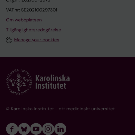
Org.nr: 202100-2973
VAT.nr: SE202100297301
Om webbplatsen
Tillgänglighetsredogörelse
Manage your cookies
© Karolinska Institutet - ett medicinskt universitet