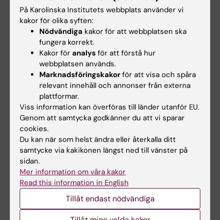
På Karolinska Institutets webbplats använder vi
kakor för olika syften:
Uppdaterad av:
Nödvändiga
kakor för att webbplatsen ska
Helene Svanholm
2024-03-01
fungera korrekt.
Kakor för
analys
för att förstå hur
webbplatsen används.
Marknadsföringskakor
för att visa och spåra
Dela
relevant innehåll och annonser från externa
plattformar.
Viss information kan överföras till länder utanför EU.
Genom att samtycka godkänner du att vi sparar
Relaterade artiklar
cookies.
Du kan när som helst ändra eller återkalla ditt
samtycke via kakikonen längst ned till vänster på
sidan.
Mer information om våra kakor
Read this information in English
Tillåt endast nödvändiga
10 jul 2026
29 jun 2026
Tillåt mina valda kakor