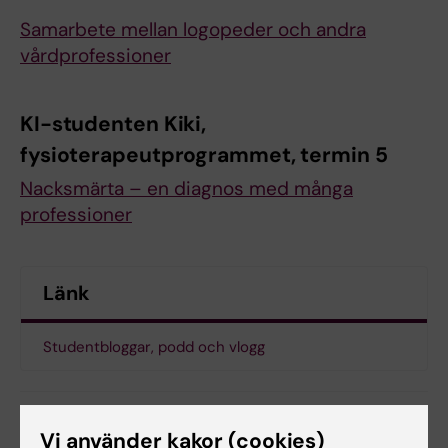
Samarbete mellan logopeder och andra
vårdprofessioner
KI-studenten Kiki,
fysioterapeutprogrammet, termin 5
Nacksmärta – en diagnos med många
professioner
Länk
Studentbloggar, podd och vlogg
Student
Vi använder kakor (cookies)
Tags