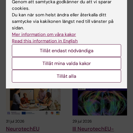
Genom att samtycka godkänner du att vi sparar
cookies.
Uppdaterad av:
Du kan när som helst ändra eller återkalla ditt
Charlotte Brandt
2022-02-21
samtycke via kakikonen längst ned till vänster på
sidan.
Mer information om våra kakor
Dela
Read this information in English
Tillåt endast nödvändiga
Tillåt mina valda kakor
Relaterade artiklar
Tillåt alla
31 jul 2026
29 jul 2026
NeurotechEU
III NeurotechEU-