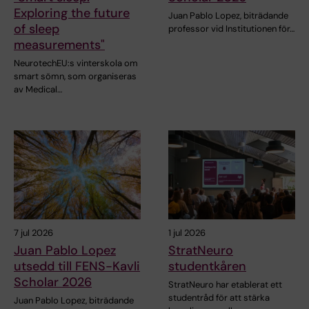
Exploring the future
Juan Pablo Lopez, biträdande
of sleep
professor vid Institutionen för…
measurements"
NeurotechEU:s vinterskola om
smart sömn, som organiseras
av Medical…
7 jul 2026
1 jul 2026
Juan Pablo Lopez
StratNeuro
utsedd till FENS-Kavli
studentkåren
Scholar 2026
StratNeuro har etablerat ett
studentråd för att stärka
Juan Pablo Lopez, biträdande