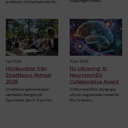
kopplingen mellan…
professor vid Institutionen för…
1 jul 2026
15 jun 2026
Höjdpunkter från
Ny utlysning: KI
StratNeuro Retreat
NeurotechEU
2026
Collaborative Award
StratNeuro‑gemenskapen
KI NeurotechEUs styrgrupp
samlades återigen på
utlyser begränsade medel för
Djurönäset den 3–5 juni för…
KI:s forskare,…