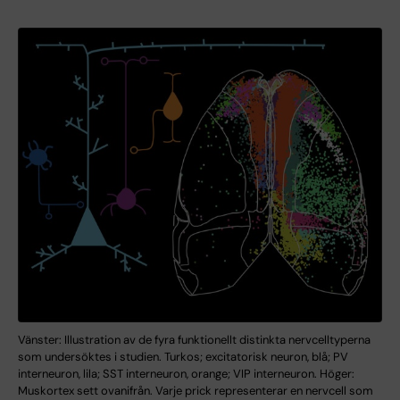
Vänster: Illustration av de fyra funktionellt distinkta nervcelltyperna
som undersöktes i studien. Turkos; excitatorisk neuron, blå; PV
interneuron, lila; SST interneuron, orange; VIP interneuron. Höger:
Muskortex sett ovanifrån. Varje prick representerar en nervcell som