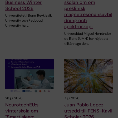
Business Winter
skolan om om
School 2026
preklinisk
magnetresonansavbil
Universitetet i Bonn, Reykjavík
dning och
University och Radboud
University har…
spektroskopi
Universidad Miguel Hernández
de Elche (UMH) har nöjet att
tillkännage den…
28 jul 2026
7 jul 2026
NeurotechEU:s
Juan Pablo Lopez
vinterskola om
utsedd till FENS-Kavli
"Smart sleep:
Scholar 2026