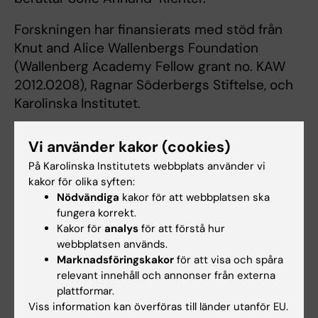
Forskningen har finansierats med stöd från
Knut and Alice Wallenbergs Foundation
(Wallenberg Academy Fellow grant no. KAW
2012.0208), Ragnar Söderbergs Stiftelse, och
Karolinska Institutet.
Vi använder kakor (cookies)
Länkar
På Karolinska Institutets webbplats använder vi
kakor för olika syften:
Nödvändiga
kakor för att webbplatsen ska
"A whole-brain atlas of monosynaptic input
fungera korrekt.
targeting four different cell types in the medial
Kakor för
analys
för att förstå hur
prefrontal cortex of the mouse"
webbplatsen används.
Marknadsföringskakor
för att visa och spåra
relevant innehåll och annonser från externa
Neurovetenskap
plattformar.
Tags
Viss information kan överföras till länder utanför EU.