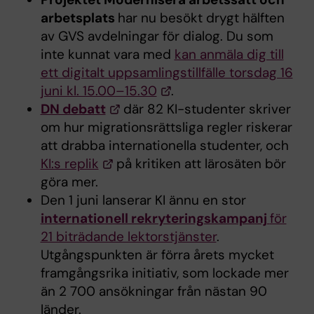
arbetsplats
har nu besökt drygt hälften
av GVS avdelningar för dialog. Du som
inte kunnat vara med
kan anmäla dig till
ett digitalt uppsamlingstillfälle torsdag 16
juni kl. 15.00–15.30
.
DN debatt
där 82 KI-studenter skriver
om hur migrationsrättsliga regler riskerar
att drabba internationella studenter, och
KI:s replik
på kritiken att lärosäten bör
göra mer.
Den 1 juni lanserar KI ännu en stor
internationell rekryteringskampanj
för
21 biträdande lektorstjänster
.
Utgångspunkten är förra årets mycket
framgångsrika initiativ, som lockade mer
än 2 700 ansökningar från nästan 90
länder.