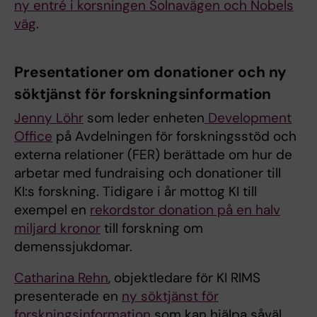
ny entré i korsningen Solnavägen och Nobels
väg
.
Presentationer om donationer och ny
söktjänst för forskningsinformation
Jenny Löhr
som leder enheten
Development
Office
på Avdelningen för forskningsstöd och
externa relationer (FER) berättade om hur de
arbetar med fundraising och donationer till
KI:s forskning. Tidigare i år mottog KI till
exempel en
rekordstor donation på en halv
miljard kronor
till forskning om
demenssjukdomar.
Catharina Rehn
, objektledare för KI RIMS
presenterade en
ny söktjänst för
forskningsinformation
som kan hjälpa såväl