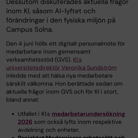
Dessutom diskuterades aktuella frågor
inom KI, såsom AI-lyftet och
förändringar i den fysiska miljön på
Campus Solna.
Den 4 juni hölls ett digitalt personalmöte för
medarbetare inom gemensamt
verksamhetsstöd (GVS).
KI:s
universitetsdirektör Veronika Sundström
inledde med att hälsa nya medarbetare
särskilt välkomna. Hon berättade sedan om
aktuella frågor inom GVS och för KI i stort,
bland annat:
Utfallet i KI:s
medarbetarundersökning
2026
som också lyfts inom respektive
avdelning och enheter.
Projektet Modernisera arbetssätt och