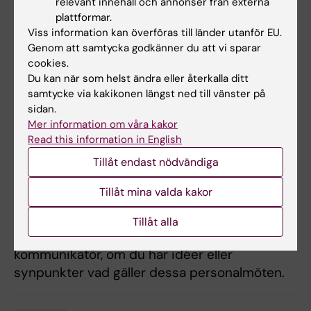
relevant innehåll och annonser från externa
Mer information kommer i Outlook-kallelser.
plattformar.
Om behov uppstår kommer ytterligare möten
Viss information kan överföras till länder utanför EU.
att bokas.
Genom att samtycka godkänner du att vi sparar
cookies.
Du kan när som helst ändra eller återkalla ditt
Presentationer från mötet
samtycke via kakikonen längst ned till vänster på
sidan.
Presentationer från personalmöten med det
Mer information om våra kakor
gemensamma verksamhetsstödet delas med
Read this information in English
alla avdelnings- och verksamhetschefer och
Tillåt endast nödvändiga
sammanfattas i en nyhet på
medarbetarportalen som kan ses av inloggade
Tillåt mina valda kakor
medarbetare vid GVS och UoL.
Tillåt alla
Kontakta gärna
Matilda Pearson
,
kommunikatör, om du har idéer eller
synpunkter vad gäller dessa personalmöten.