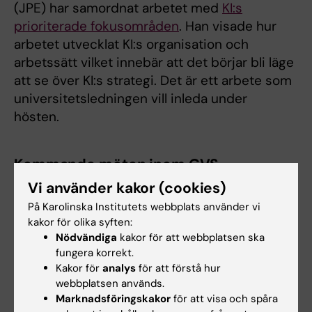
(JPE) har samordnat arbetet med
KI:s
prioriterade fokusområden
. Han visade hur
arbetet utvecklat KI:s organisation och
arbetssätt vilket innebär att det börjar bli läge
att se över KI:s strategi. Det är ett arbete som
universitetsledningen vill inleda under
hösten.
Kommande möten inom GVS
Vi använder kakor (cookies)
24 september kl 13-14:30
På Karolinska Institutets webbplats använder vi
Digitalt personalmöte i Teams
kakor för olika syften:
4 november kl 9-11
Nödvändiga
kakor för att webbplatsen ska
Erling Persson-salen, Aula Medica i Solna
fungera korrekt.
Kakor för
analys
för att förstå hur
3 december kl 10-11:30
webbplatsen används.
Digitalt personalmöte i Teams
Marknadsföringskakor
för att visa och spåra