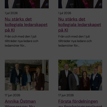
1 jul 2026
1 jul 2026
Nu stärks det
Nu stärks det
kollegiala ledarskapet
kollegiala ledarskapet
på KI
på KI
Från och med den 1 juli
Från och med den 1 juli
tillträder nya ledare och
tillträder nya ledare och
ledamöter för…
ledamöter för…
17 jun 2026
17 jun 2026
Annika Östman
Första fördelningen
Wernerson: Nu
av forskningsanslaget