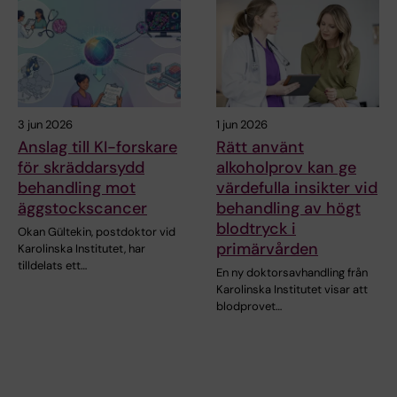
3 jun 2026
1 jun 2026
Anslag till KI-forskare
Rätt använt
för skräddarsydd
alkoholprov kan ge
behandling mot
värdefulla insikter vid
äggstockscancer
behandling av högt
blodtryck i
Okan Gültekin, postdoktor vid
primärvården
Karolinska Institutet, har
tilldelats ett…
En ny doktorsavhandling från
Karolinska Institutet visar att
blodprovet…