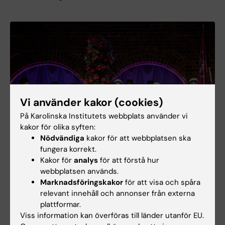
Vi använder kakor (cookies)
På Karolinska Institutets webbplats använder vi
kakor för olika syften:
Nödvändiga
kakor för att webbplatsen ska
fungera korrekt.
Kakor för
analys
för att förstå hur
Från vänster: Carl-Fredrik Bowin, Karin Björklund, Peter Benedek,
webbplatsen används.
Lucy Bai, Mike Aoun och Ranaa Akkawi El Edelbi. Foto: Linnea
Marknadsföringskakor
för att visa och spåra
Bengtsson
relevant innehåll och annonser från externa
plattformar.
Viss information kan överföras till länder utanför EU.
Mellan talen under ceremonin underhöll