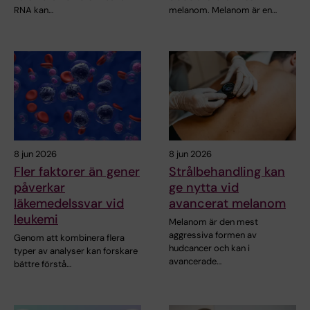
RNA kan…
melanom. Melanom är en…
8 jun 2026
8 jun 2026
Fler faktorer än gener
Strålbehandling kan
påverkar
ge nytta vid
läkemedelssvar vid
avancerat melanom
leukemi
Melanom är den mest
aggressiva formen av
Genom att kombinera flera
hudcancer och kan i
typer av analyser kan forskare
avancerade…
bättre förstå…