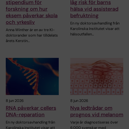
stipendium för
låg risk för barns
forskning om hur
hälsa vid assisterad
eksem påverkar skola
befruktning
och yrkesliv
En ny doktorsavhandling från
Karolinska Institutet visar att
Anna Winther är en av tre KI-
hälsoutfallen…
doktorander som har tilldelats
årets Kerstin…
8 jun 2026
8 jun 2026
RNA påverkar cellers
Nya ledtrådar om
DNA-reparation
prognos vid melanom
En ny doktorsavhandling från
Varje år diagnostiseras över
Karolinska Institutet visar att
6 000 svenskar med