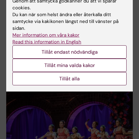
Genom att samtycka godkänner du att vi sparar
Romeo och Julia-kören, som framförde
cookies.
stycken av Tromboncino och Händel, samt
Du kan när som helst ändra eller återkalla ditt
solisten Martin Stokke Mathiesen som sjöng
samtycke via kakikonen längst ned till vänster på
What do I Need with Love ur musikalen
sidan.
Mer information om våra kakor
Thoroughly Modern Millie och Who I’d be ur
Read this information in English
musikalen Shreek. Kvällen avslutades med
bankett i Gyllene salen.
Tillåt endast nödvändiga
Tillåt mina valda kakor
Tillåt alla