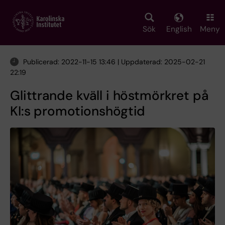
Skip
to
main
Sök
English
Meny
content
Publicerad: 2022-11-15 13:46 | Uppdaterad: 2025-02-21
22:19
Glittrande kväll i höstmörkret på
KI:s promotionshögtid