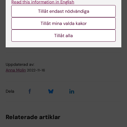
Read this information in English
Maria Bradley and Isabel Tapia-Páez, Journal
Tillåt endast nödvändiga
of Allergy and Clinical Immunology, online 16
oktober, 2020, doi: 10.1016/j.jaci.2020.09.035
Tillåt mina valda kakor
Tillåt alla
SciLifeLab
Hudsjukdomar
Tags
Uppdaterad av:
Anna Molin
2022-11-16
Dela
Relaterade artiklar