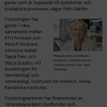
gener som är kopplade till sjukdomar och
biologiska processer, säger Pelin Sahlén.
Forskningen har
gjorts i nära
samarbete mellan
KTH forskare och
flera KI forskare,
inklusive Isabel
Tapia Paez och
Maria Bradley, överläkare,
professor, institutionen för
Maria Bradley
vid
medicin, Solna. Foto: Jens
avdelningen för
Sölvberg
dermatologi och
venereologi, instituten för medicin, Solna,
Karolinska Institutet.
Forskningsarbetet har finansierats av
Vetenskapsrådet, Hudfonden och