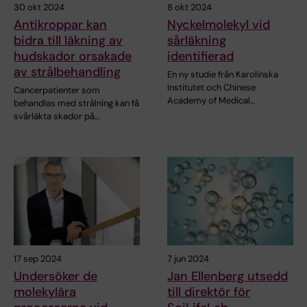
30 okt 2024
8 okt 2024
Antikroppar kan
Nyckelmolekyl vid
bidra till läkning av
sårläkning
hudskador orsakade
identifierad
av strålbehandling
En ny studie från Karolinska
Institutet och Chinese
Cancerpatienter som
Academy of Medical…
behandlas med strålning kan få
svårläkta skador på…
17 sep 2024
7 jun 2024
Undersöker de
Jan Ellenberg utsedd
molekylära
till direktör för