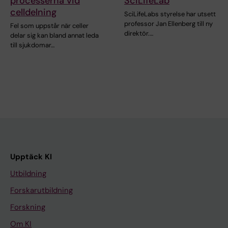
processerna vid
SciLifeLab
celldelning
SciLifeLabs styrelse har utsett
professor Jan Ellenberg till ny
Fel som uppstår när celler
direktör.…
delar sig kan bland annat leda
till sjukdomar…
Upptäck KI
Utbildning
Forskarutbildning
Forskning
Om KI