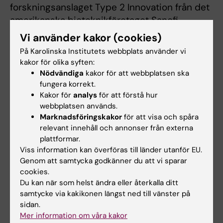
forskningsanslaget Type 2 Innovation från det
amerikanska bioteknikföretaget Sanofi
Genzyme.
Vi använder kakor (cookies)
På Karolinska Institutets webbplats använder vi
Texten är baserad på en
nyhet från KTH
.
kakor för olika syften:
Nödvändiga
kakor för att webbplatsen ska
fungera korrekt.
Publikation
Kakor för
analys
för att förstå hur
“
Chromatin Interactions in Differentiating
webbplatsen används.
Marknadsföringskakor
för att visa och spåra
Keratinocytes Reveal Novel Atopic Dermatitis
relevant innehåll och annonser från externa
and Psoriasis-Associated Genes
,” Pelin
plattformar.
Sahlén, Rapolas Spalinskas, Samina Asad,
Viss information kan överföras till länder utanför EU.
Kunal Das Mahapatra, Pontus Höjer,
Genom att samtycka godkänner du att vi sparar
Anandashankar Anil, Jesper Eisfeldt, Ankit
cookies.
Srivastava, Pernilla Nikamo, Anaya Mukherjee,
Du kan när som helst ändra eller återkalla ditt
samtycke via kakikonen längst ned till vänster på
Kyu-Han Kim, Otto Bergman, Mona Ståhle,
sidan.
Enikö Sonkoly, Andor Pivarcsi, Carl-Fredrik
Mer information om våra kakor
Wahlgren, Magnus Nordenskjöld, Fulya Taylan,