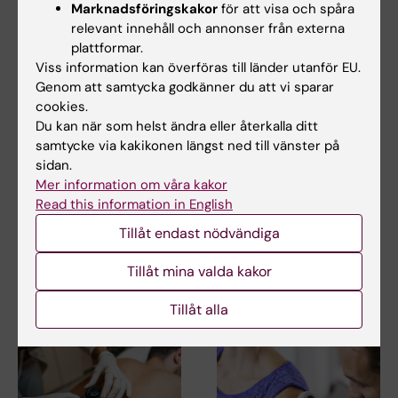
Marknadsföringskakor
för att visa och spåra
relevant innehåll och annonser från externa
plattformar.
Viss information kan överföras till länder utanför EU.
Genom att samtycka godkänner du att vi sparar
cookies.
Du kan när som helst ändra eller återkalla ditt
samtycke via kakikonen längst ned till vänster på
1 jul 2026
8 jun 2026
sidan.
KI‑forskare tilldelas
Nya ledtrådar om
Mer information om våra kakor
internationellt
prognos vid melanom
Read this information in English
stipendium för
Varje år diagnostiseras över
Tillåt endast nödvändiga
melanomforskning
6 000 svenskar med
melanom. Melanom är en…
Matthew Hunt vid Karolinska
Tillåt mina valda kakor
Institutet är en av mottagarna
av IBSA…
Tillåt alla