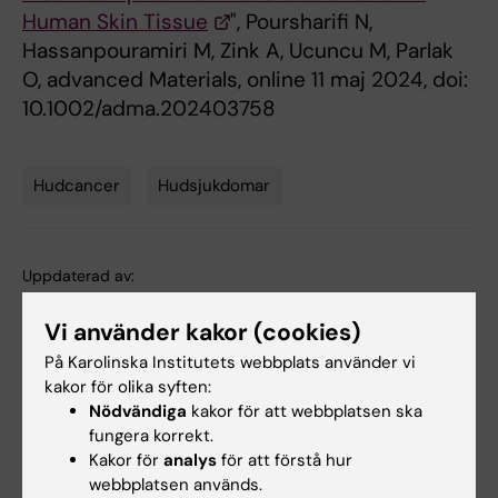
Human Skin Tissue
", Poursharifi N,
Hassanpouramiri M, Zink A, Ucuncu M, Parlak
O, advanced Materials, online 11 maj 2024, doi:
10.1002/adma.202403758
Hudcancer
Hudsjukdomar
Tags
Uppdaterad av:
Anna Björklund
2024-05-29
Vi använder kakor (cookies)
På Karolinska Institutets webbplats använder vi
Dela
kakor för olika syften:
Nödvändiga
kakor för att webbplatsen ska
fungera korrekt.
Kakor för
analys
för att förstå hur
Relaterade artiklar
webbplatsen används.