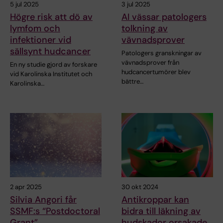
5 jul 2025
3 jul 2025
Högre risk att dö av
AI vässar patologers
lymfom och
tolkning av
infektioner vid
vävnadsprover
sällsynt hudcancer
Patologers granskningar av
vävnadsprover från
En ny studie gjord av forskare
hudcancertumörer blev
vid Karolinska Institutet och
bättre…
Karolinska…
2 apr 2025
30 okt 2024
Silvia Angori får
Antikroppar kan
SSMF:s “Postdoctoral
bidra till läkning av
Grant”
hudskador orsakade