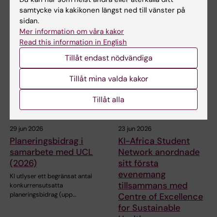
samtycke via kakikonen längst ned till vänster på
sidan.
Mer information om våra kakor
Relaterade artiklar
Read this information in English
Tillåt endast nödvändiga
Tillåt mina valda kakor
Tillåt alla
29 jun 2026
23 jun 2026
Planeringsbidrag i
KI-Africa Student
samarbete med UCL
Network anordnade
(2026)
sitt första
evenemang
KI utlyser ett begränsat antal
tillsammans med
konkurrensutsatta
planeringsbidrag (upp…
Centre of Excellence
for Sustainable