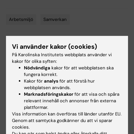
Arbetsmiljö
Samverkan
Tags
Uppdaterad av:
Vi använder kakor (cookies)
Anne Hammarskjöld
2025-04-29
På Karolinska Institutets webbplats använder vi
kakor för olika syften:
Nödvändiga
kakor för att webbplatsen ska
Dela
fungera korrekt.
Kakor för
analys
för att förstå hur
webbplatsen används.
Marknadsföringskakor
för att visa och spåra
relevant innehåll och annonser från externa
Relaterat
plattformar.
Viss information kan överföras till länder utanför EU.
Mer om att vara skyddsombud vid KI
Genom att samtycka godkänner du att vi sparar
Internationella arbetsmiljödagen 2025 (på
cookies.
engelska)
Du kan när som helst ändra eller återkalla ditt