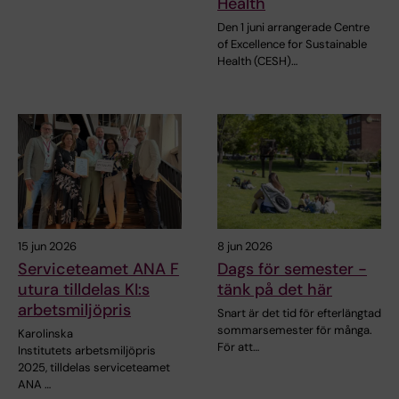
Health
Den 1 juni arrangerade Centre
of Excellence for Sustainable
Health (CESH)…
15 jun 2026
8 jun 2026
Serviceteamet ANA F
Dags för semester -
utura tilldelas KI:s
tänk på det här
arbetsmiljöpris
Snart är det tid för efterlängtad
sommarsemester för många.
Karolinska
För att…
Institutets arbetsmiljöpris
2025, tilldelas serviceteamet
ANA …