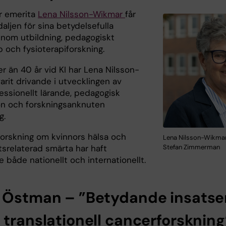
r emerita
Lena Nilsson-Wikmar
får
aljen för sina betydelsefulla
 inom utbildning, pedagogiskt
p och fysioterapiforskning.
r än 40 år vid KI har Lena Nilsson-
arit drivande i utvecklingen av
essionellt lärande, pedagogisk
on och forskningsanknuten
g.
orskning om kvinnors hälsa och
Lena Nilsson-Wikmar
tsrelaterad smärta har haft
Stefan Zimmerman
 både nationellt och internationellt.
 Östman – ”Betydande insatse
 translationell cancerforskning