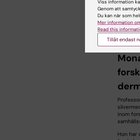
utveckli
Viss information kan
vid KI.
Genom att samtycka
Du kan när som hels
Ann Lang
Mer information om
stark for
Read this informati
antal do
Tillåt endast 
Mona
fors
derm
Professo
silverme
inom fors
samhälls
Hon har v