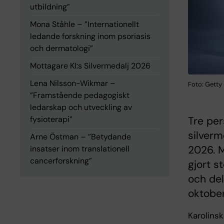
utbildning”
Mona Ståhle – ”Internationellt
ledande forskning inom psoriasis
och dermatologi”
Mottagare KI:s Silvermedalj 2026
Lena Nilsson-Wikmar –
Foto: Getty
”Framstående pedagogiskt
ledarskap och utveckling av
Tre per
fysioterapi”
silverm
Arne Östman – ”Betydande
2026. M
insatser inom translationell
cancerforskning”
gjort s
och del
oktober
Karolinsk