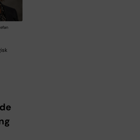
tefan
isk
nde
ing