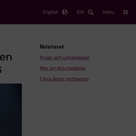
English
Sök
Meny
Relaterat
jen
Priser och utmärkelser
6
Mer om KI:s medaljer
Förra årets mottagare