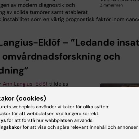
ngen av modern diagnostik och
Zimmerman
ng av solida tumörer samt etablerat
instabilitet som en viktig prognostisk faktor inom cance
Langius-Eklöf – ”Ledande insa
 omvårdnadsforskning och
ldning”
r
Ann Langius-Eklöf
tilldelas
aljen för sina betydande bidrag till
kakor (cookies)
g och utbildning inom omvårdnad.
tutets webbplats använder vi kakor för olika syften:
orskning om patientrapporterade
akor för att webbplatsen ska fungera korrekt.
symptomhantering och
lys
för att förstå hur webbplatsen används.
trerad vård har fått internationell
ingskakor
för att visa och spåra relevant innehåll och annonser
amhet och haft stor betydelse för