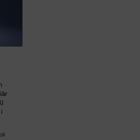
n
iär
KI
i
ill