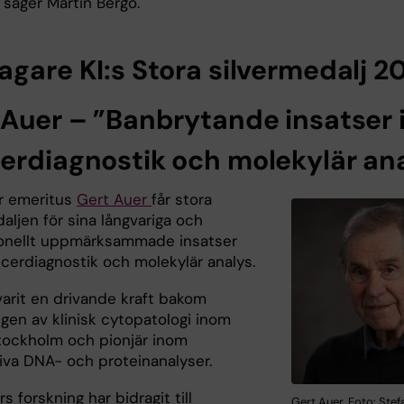
 säger Martin Bergö.
agare KI:s Stora silvermedalj 2
 Auer – ”Banbrytande insatser
erdiagnostik och molekylär an
r emeritus
Gert Auer
får stora
aljen för sina långvariga och
ionellt uppmärksammade insatser
cerdiagnostik och molekylär analys.
varit en drivande kraft bakom
gen av klinisk cytopatologi inom
tockholm och pionjär inom
tiva DNA- och proteinanalyser.
s forskning har bidragit till
Gert Auer. Foto: Stef