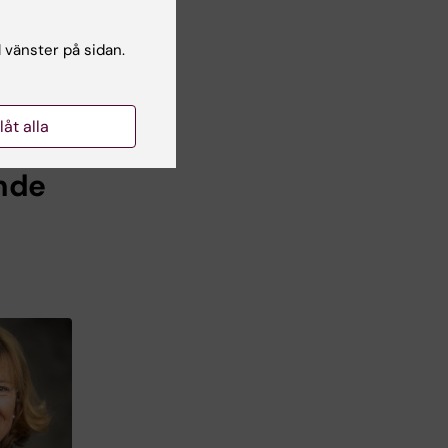
oto: Stefan
l vänster på sidan.
llåt alla
ande