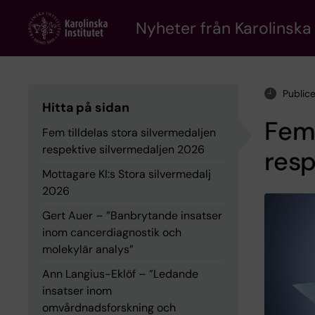
Skip
to
Nyheter från Karolinska 
main
content
Public
Hitta på sidan
Fem 
Fem tilldelas stora silvermedaljen
respektive silvermedaljen 2026
resp
Mottagare KI:s Stora silvermedalj
2026
Gert Auer – ”Banbrytande insatser
inom cancerdiagnostik och
molekylär analys”
Ann Langius-Eklöf – ”Ledande
insatser inom
omvårdnadsforskning och