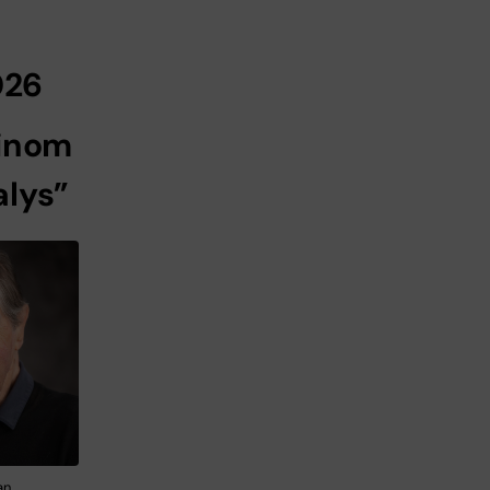
026
 inom
alys”
an