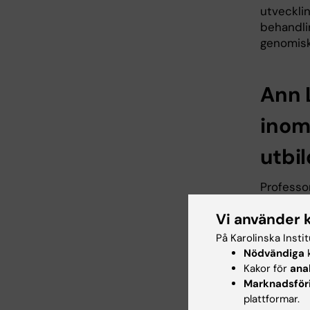
utveckli
behandli
genomisk 
Ann 
inom
utbi
Professo
silvermed
Vi använder 
forsknin
På Karolinska Insti
Hennes f
Nödvändiga
k
utfall, 
Kakor för
ana
personcen
Marknadsför
uppmärks
plattformar.