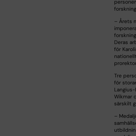
personer 
forskning
– Årets 
imponer
forskning
Deras ar
för Karol
nationell
prorektor
Tre perso
för stora
Langius-
Wikmar o
särskilt 
– Medalj
samhälls
utbildnin