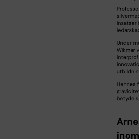
Professo
silvermed
insatser
ledarska
Under me
Wikmar v
interprof
innovati
utbildnin
Hennes f
gravidite
betydelse
Arne
inom