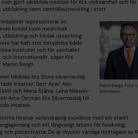
som gjort särskilda insatser för KI:s verksamhet och för
, utbildning samt samhällsutveckling i stort.
medaljörer representerar en
ande bredd inom medicinsk
, utbildning och klinisk utveckling.
bete har haft stor betydelse både
inska Institutet och för samhället
t och internationellt, säger KI:s
 Martin Bergö.
ner tilldelas KI:s Stora silvermedalj
rtade insatser: Gert Auer, Ann
Martin Bergö. Foto: L
Eklöf och Mona Ståhle. Lena Nilsson-
Simonsson
ch Arne Östman KI:s Silvermedalj för
goda insatser.
örerna förenar vetenskaplig excellens med ett starkt
engagemang och ett långvarigt arbete för forskning,
g och patientnytta. De är mycket värdiga mottagare av KI