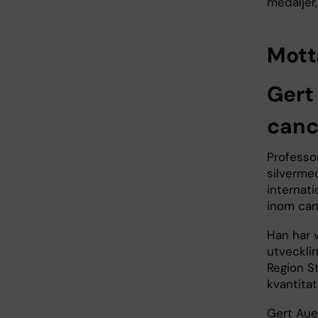
medaljer,
Mott
Gert
canc
Professo
silvermed
internat
inom can
Han har 
utvecklin
Region S
kvantita
Gert Auer