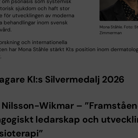
g om psoriasis som systemisk
torisk sjukdom och haft stor
e för utvecklingen av moderna
ka behandlingar inom svensk
Mona Ståhle. Foto: S
vård.
Zimmerman
rskning och internationella
en har Mona Ståhle stärkt KI:s position inom dermatolog
.
agare KI:s Silvermedalj 2026
 Nilsson-Wikmar – ”Framståe
gogiskt ledarskap och utveckl
sioterapi”