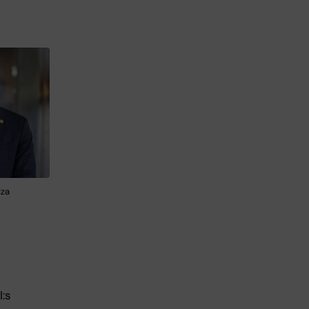
iza
:s