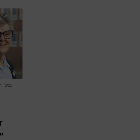
. Foto:
r
”