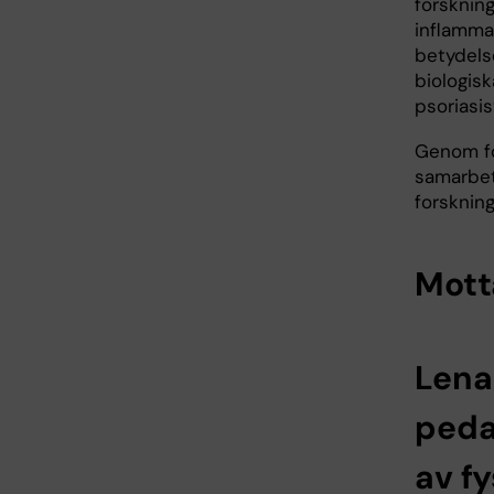
forsknin
inflamma
betydels
biologis
psoriasis
Genom fo
samarbet
forskning
Mott
Lena
peda
av fy