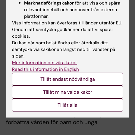
Marknadsföringskakor
för att visa och spåra
Bennet tilldelas stora
relevant innehåll och annonser från externa
silvermedaljen för sitt
plattformar.
långsiktiga stöd till KI:s
Viss information kan överföras till länder utanför EU.
Genom att samtycka godkänner du att vi sparar
forskning inom global hälsa.
cookies.
Hans insatser har varit
Carl Bennet. Foto:
Du kan när som helst ändra eller återkalla ditt
Mikael Göthage
centrala för KI:s globala
samtycke via kakikonen längst ned till vänster på
forskningssamarbeten,
sidan.
särskilt inom områdena kritisk vård av
Mer information om våra kakor
nyfödda och ungas psykiska hälsa.
Read this information in English
Tillåt endast nödvändiga
Carl Bennet har starkt förespråkat
vetenskapens betydelse för hälsa och
Tillåt mina valda kakor
samhällsutveckling. Hans långsiktiga och
Tillåt alla
strategiska stöd har varit avgörande för att
stärka KI:s internationella genomslag och
förbättra vården för barn och unga.