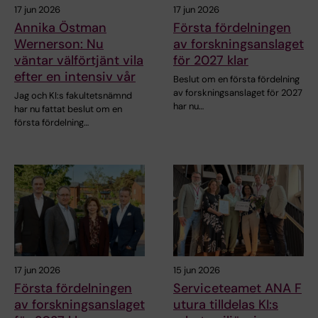
17 jun 2026
17 jun 2026
Annika Östman
Första fördelningen
Wernerson: Nu
av forskningsanslaget
väntar välförtjänt vila
för 2027 klar
efter en intensiv vår
Beslut om en första fördelning
av forskningsanslaget för 2027
Jag och KI:s fakultetsnämnd
har nu…
har nu fattat beslut om en
första fördelning…
17 jun 2026
15 jun 2026
Första fördelningen
Serviceteamet ANA F
av forskningsanslaget
utura tilldelas KI:s