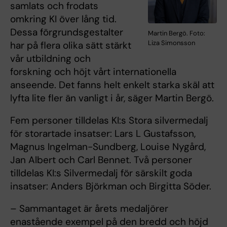
samlats och frodats
omkring KI över lång tid.
Dessa förgrundsgestalter
Martin Bergö. Foto:
Liza Simonsson
har på flera olika sätt stärkt
vår utbildning och
forskning och höjt vårt internationella
anseende. Det fanns helt enkelt starka skäl att
lyfta lite fler än vanligt i år, säger Martin Bergö.
Fem personer tilldelas KI:s Stora silvermedalj
för storartade insatser: Lars L Gustafsson,
Magnus Ingelman-Sundberg, Louise Nygård,
Jan Albert och Carl Bennet. Två personer
tilldelas KI:s Silvermedalj för särskilt goda
insatser: Anders Björkman och Birgitta Söder.
– Sammantaget är årets medaljörer
enastående exempel på den bredd och höjd