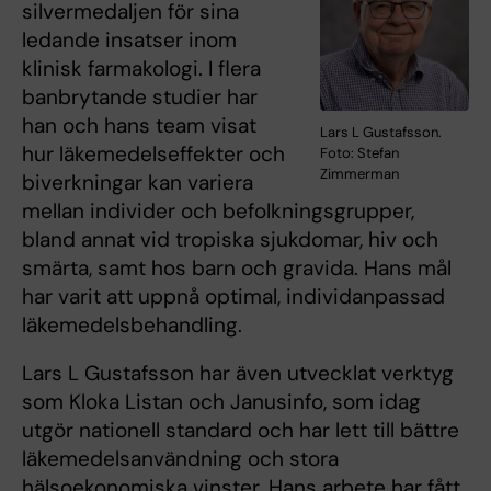
silvermedaljen för sina
ledande insatser inom
klinisk farmakologi. I flera
banbrytande studier har
han och hans team visat
Lars L Gustafsson.
hur läkemedelseffekter och
Foto: Stefan
Zimmerman
biverkningar kan variera
mellan individer och befolkningsgrupper,
bland annat vid tropiska sjukdomar, hiv och
smärta, samt hos barn och gravida. Hans mål
har varit att uppnå optimal, individanpassad
läkemedelsbehandling.
Lars L Gustafsson har även utvecklat verktyg
som Kloka Listan och Janusinfo, som idag
utgör nationell standard och har lett till bättre
läkemedelsanvändning och stora
hälsoekonomiska vinster. Hans arbete har fått