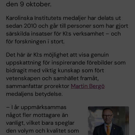
den 9 oktober.
Karolinska Institutets medaljer har delats ut
sedan 2010 och går till personer som har gjort
särskilda insatser för KI:s verksamhet – och
för forskningen i stort.
Det här är KI:s möjlighet att visa genuin
uppskattning för inspirerande förebilder som
bidragit med viktig kunskap som fört
vetenskapen och samhället framåt,
sammanfattar prorektor
Martin Bergö
medaljens betydelse.
– I år uppmärksammas
något fler mottagare än
vanligt, vilket bara speglar
den volym och kvalitet som