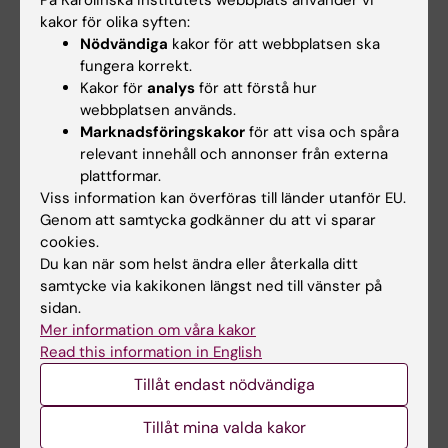
På Karolinska Institutets webbplats använder vi
kakor för olika syften:
Bästa KI-minnet?
Nödvändiga
kakor för att webbplatsen ska
– Det är från en interprofessionell workshop
fungera korrekt.
där vi arbetade i team med studenter från
Kakor för
analys
för att förstå hur
olika vårdprogram. Det var inspirerande att se
webbplatsen används.
Marknadsföringskakor
för att visa och spåra
hur olika professioner kan komplettera
relevant innehåll och annonser från externa
varandra för att ge patienterna bästa möjliga
plattformar.
vård. Det gav mig både perspektiv och en
Viss information kan överföras till länder utanför EU.
känsla av samhörighet som jag tar med mig in
Genom att samtycka godkänner du att vi sparar
i arbetslivet.
cookies.
Du kan när som helst ändra eller återkalla ditt
samtycke via kakikonen längst ned till vänster på
Vad har varit det mest utmanande under
sidan.
studietiden?
Mer information om våra kakor
– Att kombinera teori med praktisk
Read this information in English
tillämpning under VFU-perioderna. Att snabbt
Tillåt endast nödvändiga
anpassa sig till nya miljöer och omsätta
Tillåt mina valda kakor
teoretiska kunskaper i verkliga situationer