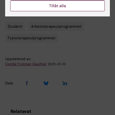
krävde mycket, men det har också varit
Tillåt alla
oerhört lärorikt och givande.
Student
Arbetsterapeutprogrammet
Tags
Fysioterapeutprogrammet
Uppdaterad av:
Cecilia Frykman Gauthier
2025-01-10
Dela
Relaterat