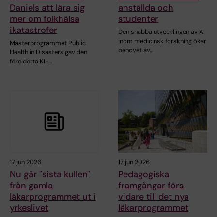
Daniels att lära sig
anställda och
mer om folkhälsa
studenter
ikatastrofer
Den snabba utvecklingen av AI
inom medicinsk forskning ökar
Masterprogrammet Public
behovet av…
Health in Disasters gav den
före detta KI-…
17 jun 2026
17 jun 2026
Nu går "sista kullen"
Pedagogiska
från gamla
framgångar förs
läkarprogrammet ut i
vidare till det nya
yrkeslivet
läkarprogrammet