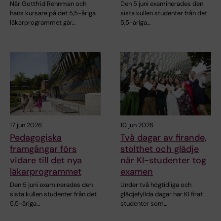
När Gottfrid Rehnman och
Den 5 juni examinerades den
hans kursare på det 5,5-åriga
sista kullen studenter från det
läkarprogrammet går…
5,5-åriga…
17 jun 2026
10 jun 2026
Pedagogiska
Två dagar av firande,
framgångar förs
stolthet och glädje
vidare till det nya
när KI-studenter tog
läkarprogrammet
examen
Den 5 juni examinerades den
Under två högtidliga och
sista kullen studenter från det
glädjefyllda dagar har KI firat
5,5-åriga…
studenter som…