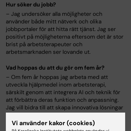
Hur söker du jobb?
– Jag undersöker alla möjligheter och
använder både mitt nätverk och olika
jobbportaler för att hitta rätt tjänst. Jag ser
positivt på möjligheterna eftersom det är stor
brist på arbetsterapeuter och
arbetsmarknaden ser lovande ut.
Vad hoppas du att du gör om fem år?
– Om fem år hoppas jag arbeta med att
utveckla hjälpmedel inom arbetsterapi,
särskilt genom att integrera AI och teknik för
att förbättra deras funktion och anpassning.
Jag vill bidra till att skapa innovativa lösningar
som gör det enklare för människor att återfå
sin självständighet och förbättra sin vardag.
Vi använder kakor (cookies)