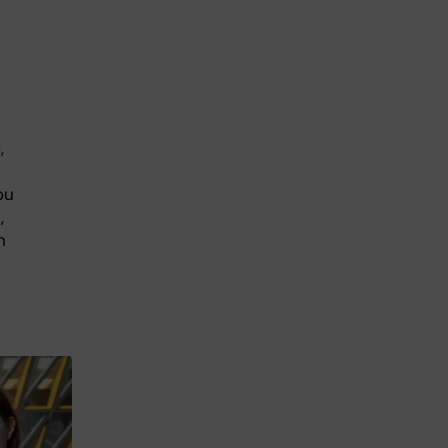
,
ou
,
n