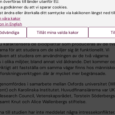
 överföras till länder utanför EU.
de två olika vägarna och för identifieringen av en ny
 godkänner du att vi sparar cookies.
 musmodell som användes för att följa de två vägarna, 
t ändra eller återkalla ditt samtycke via kakikonen längst ned til
rmala förhållanden och efter behandling med cellgifter 
 våra kakor
on in English
nödvändiga
Tillåt mina valda kakor
Ti
nästa steg i er forskning?
 nu karakterisera de blodplättar som produceras av de tv
arna för att studera om de skiljer sig åt funktionellt. Vi
 även att studera om användningen av de två vägarna
 i olika miljöer, bland annat vid åldrande. Det kommer o
viktigt att fastställa om samma vägar finns hos människor
forskningsverktygen där är mycket mer begränsade.
genomfördes i samarbete mellan Oxfords universitet (
nt) och Karolinska Institutet. Huvudfinansiärerna var UK
Research Council, Vetenskapsrådet, Torstein Söderbergs
 samt Knut och Alice Wallenbergs stiftelse.
na till studien har inte meddelat några intressekonflikter