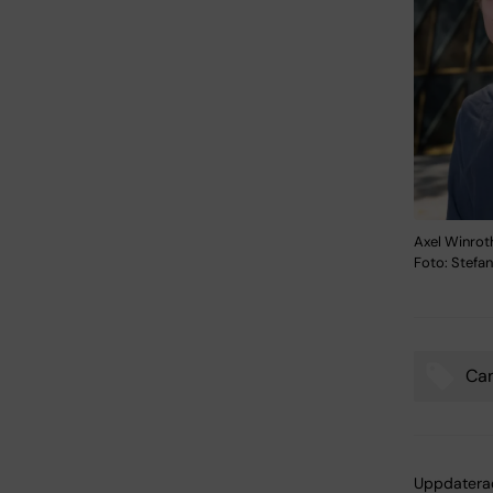
Axel Winroth
Foto: Stefa
Can
Tags
Uppdatera