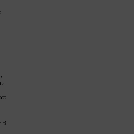
s
se
ta
att
till