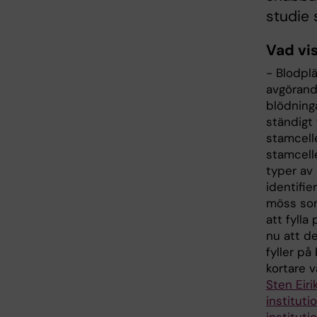
studie 
Vad vi
- Blodpl
avgörand
blödninga
ständigt
stamcell
stamcelle
typer av 
identifi
möss som
att fylla
nu att d
fyller på
kortare v
Sten Eir
institut
instituti