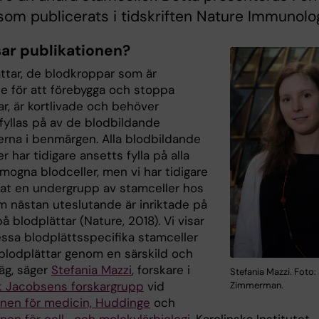
som publicerats i tidskriften Nature Immunolo
sar publikationen?
ättar, de blodkroppar som är
e för att förebygga och stoppa
r, är kortlivade och behöver
 fyllas på av de blodbildande
erna i benmärgen. Alla blodbildande
r har tidigare ansetts fylla på alla
mogna blodceller, men vi har tidigare
erat en undergrupp av stamceller hos
 nästan uteslutande är inriktade på
 på blodplättar (Nature, 2018). Vi visar
essa blodplättsspecifika stamceller
 blodplättar genom en särskild och
äg, säger
Stefania Mazzi
, forskare i
Stefania Mazzi. Foto:
ik Jacobsens forskargrupp
vid
Zimmerman.
ionen för medicin, Huddinge
och
onen för cell- och molekylärbiologi
, Karolinska Institutet.