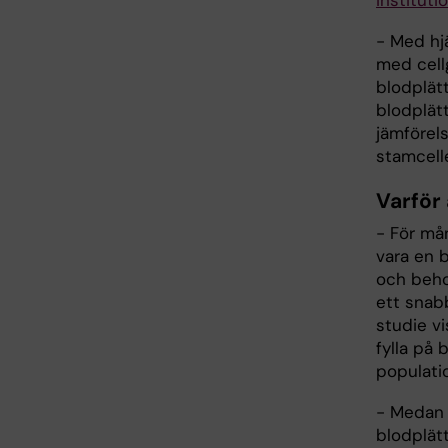
- Med hj
med cellg
blodplät
blodplät
jämförel
stamcelle
Varför 
- För må
vara en b
och behov
ett snab
studie vi
fylla på 
populati
- Medan 
blodplät