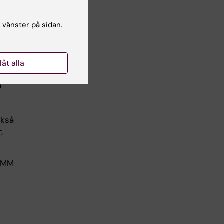
både
l vänster på sidan.
mot
llåt alla
å
ckså
,
WIMM
.