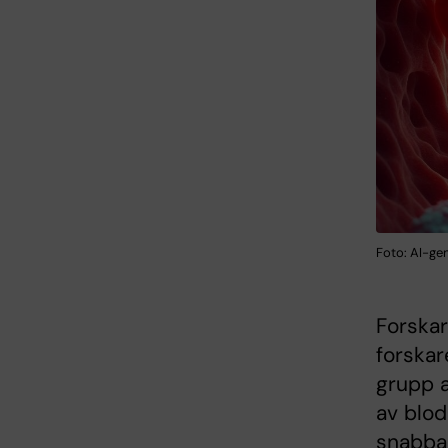
Foto: AI-gen
Forskar
forskar
grupp a
av blod
snabbar