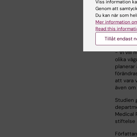
Viss information kan
använder 
Genom att samtycka
genetisk
Du kan när som hels
under no
Mer information om
cancer.
Read this informati
Tillåt endast 
Vad är 
- Vi vill
olika väg
planerar
förändras
att vara 
även om 
Studien 
departme
Medical 
stiftelse
Författar