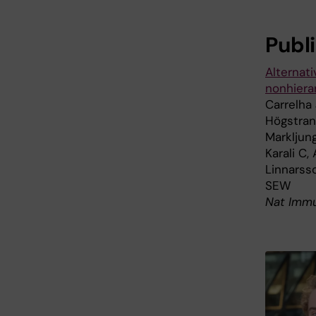
Publ
Alternati
nonhiera
Carrelha
Högstran
Markljung
Karali C,
Linnarsso
SEW
Nat Immu