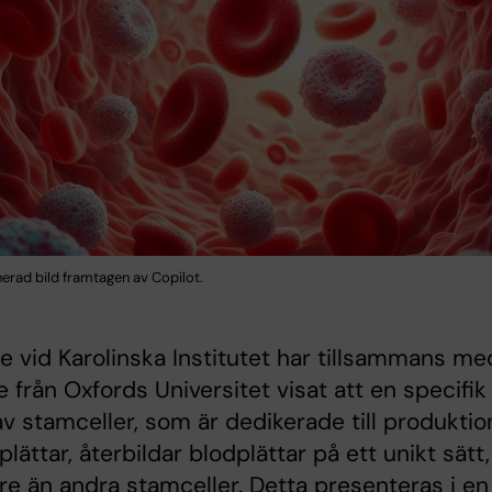
erad bild framtagen av Copilot.
e vid Karolinska Institutet har tillsammans me
e från Oxfords Universitet visat att en specifik
v stamceller, som är dedikerade till produktio
plättar, återbildar blodplättar på ett unikt sätt,
e än andra stamceller. Detta presenteras i en