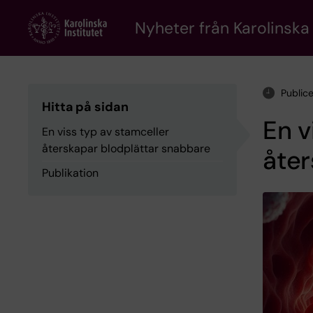
Skip
to
Nyheter från Karolinska 
main
content
Public
Hitta på sidan
En v
En viss typ av stamceller
återskapar blodplättar snabbare
åter
Publikation