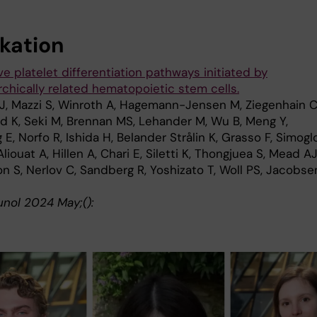
ikation
ve platelet differentiation pathways initiated by
rchically related hematopoietic stem cells.
 J, Mazzi S, Winroth A, Hagemann-Jensen M, Ziegenhain C
d K, Seki M, Brennan MS, Lehander M, Wu B, Meng Y,
 E, Norfo R, Ishida H, Belander Strålin K, Grasso F, Simogl
 Aliouat A, Hillen A, Chari E, Siletti K, Thongjuea S, Mead AJ
n S, Nerlov C, Sandberg R, Yoshizato T, Woll PS, Jacobse
nol 2024 May;():