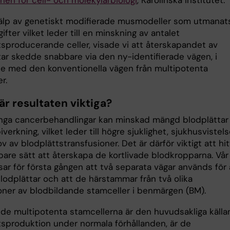
älp av genetiskt modifierade musmodeller som utmanat
ifter vilket leder till en minskning av antalet
tsproducerande celler, visade vi att återskapandet av
tar skedde snabbare via den ny-identifierade vägen, i
se med den konventionella vägen från multipotenta
r.
är resultaten viktiga?
nga cancerbehandlingar kan minskad mängd blodplättar
iverkning, vilket leder till högre sjuklighet, sjukhusvistel
 av blodplättstransfusioner. Det är därför viktigt att hit
bare sätt att återskapa de kortlivade blodkropparna. Vår
sar för första gången att två separata vägar används för 
blodplättar och att de härstammar från två olika
oner av blodbildande stamceller i benmärgen (BM).
de multipotenta stamcellerna är den huvudsakliga källan 
tsproduktion under normala förhållanden, är de