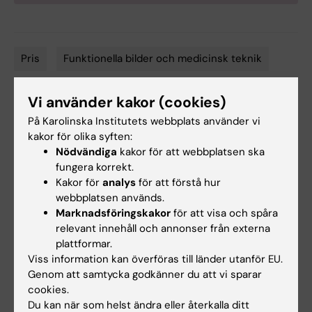
Pris
Funktionella bilder och medicinsk teknik
Tags
Fysiologi
Vi använder kakor (cookies)
På Karolinska Institutets webbplats använder vi
kakor för olika syften:
Uppdaterad av:
Nödvändiga
kakor för att webbplatsen ska
Lilian Pagrot
2026-06-08
fungera korrekt.
Kakor för
analys
för att förstå hur
webbplatsen används.
Dela
Marknadsföringskakor
för att visa och spåra
relevant innehåll och annonser från externa
plattformar.
Viss information kan överföras till länder utanför EU.
Genom att samtycka godkänner du att vi sparar
Mer om det här ämnet
cookies.
Du kan när som helst ändra eller återkalla ditt