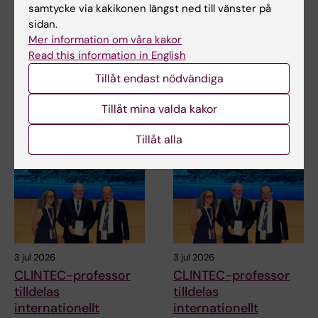
IVA:s lista för forskningsgenomslag 2026
samtycke via kakikonen längst ned till vänster på
sidan.
Projektbeskrivning: Ny bildteknik för
Mer information om våra kakor
blodtrycksmätning i hela kroppen
Read this information in English
David Marlevi får ERC:s startanslag
Tillåt endast nödvändiga
Tillåt mina valda kakor
Relaterade artiklar
Tillåt alla
3 jul 2026
3 jul 2026
CLINTEC-professor
CLINTEC-professor
tilldelas
tilldelas
internationellt
internationellt