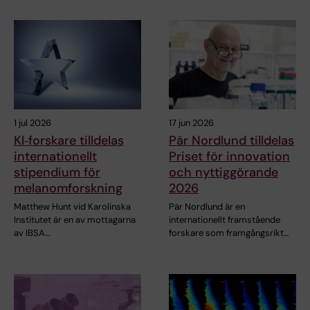
1 jul 2026
17 jun 2026
KI‑forskare tilldelas
Pär Nordlund tilldelas
internationellt
Priset för innovation
stipendium för
och nyttiggörande
melanomforskning
2026
Matthew Hunt vid Karolinska
Pär Nordlund är en
Institutet är en av mottagarna
internationellt framstående
av IBSA…
forskare som framgångsrikt…