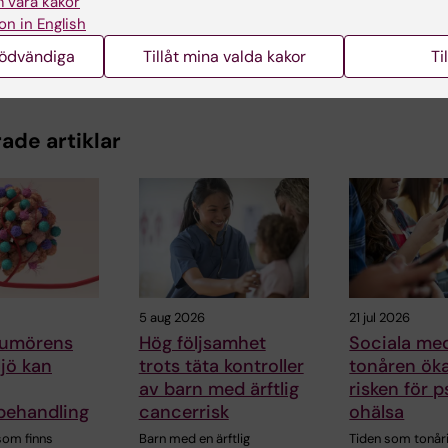
 våra kakor
on in English
nödvändiga
Tillåt mina valda kakor
Ti
ade artiklar
5 aug 2026
21 jul 2026
 tumörens
Hög följsamhet
Sociala med
jö kan
trots täta kontroller
tonåren öka
av barn med ärftlig
risken för p
ehandling
cancerrisk
ohälsa
 som finns
Barn med en ärftlig
Tiden som tonår