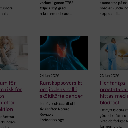
variant i genen TP53
spenderar på so
rtumörs
följer i hög grad
medier kunde in
kan ha
rekommenderade…
kopplas till…
24 jun 2026
23 jun 2026
ium för
Kunskapsöversikt
Fler farliga
m risk för
om jodens roll i
prostatacan
os
sköldkörtelcancer
hittas med 
 efter
blodtest
I en översiktsartikel i
ektion
tidskriften Nature
Ett nytt blodtes
Reviews
göra det lättare 
lar Astma-
Endocrinology…
hitta de farligast
förbundets
formerna av…
ond ut