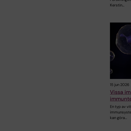
Kerstin…
15 jun 2026
Vissa i
immunte
En typ av vi
immunsystem
kan göra…