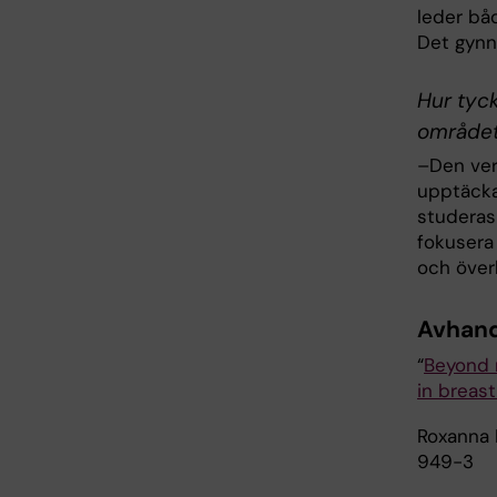
leder bå
Det gynna
Hur tyck
område
–Den ver
upptäcka
studeras
fokusera 
och över
Avhand
“
Beyond 
in breast
Roxanna H
949-3