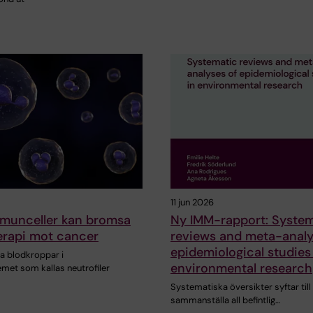
11 jun 2026
mmunceller kan bromsa
Ny IMM-rapport: System
rapi mot cancer
reviews and meta-analy
epidemiological studies
ta blodkroppar i
environmental research
et som kallas neutrofiler
Systematiska översikter syftar till 
sammanställa all befintlig…