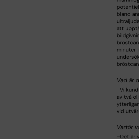
potentie
bland an
ultralju
att uppt
bildgivni
bröstcan
minuter i
undersök
bröstcanc
Vad är d
–Vi kund
av två ol
ytterliga
vid utvä
Varför v
–Det är 