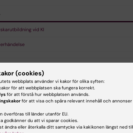
s
skarutbildning vid KI
derhändelse
kakor (cookies)
skarutbildning
Bröstcancer
Cancer och on
tutets webbplats använder vi kakor för olika syften:
akor för att webbplatsen ska fungera korrekt.
demiologi
lys
för att förstå hur webbplatsen används.
ingskakor
för att visa och spåra relevant innehåll och annonser
 överföras till länder utanför EU.
d av:
Innehål
 godkänner du att vi sparar cookies.
nnebring
Gunilla
2023-05-09
t ändra eller återkalla ditt samtycke via kakikonen längst ned til