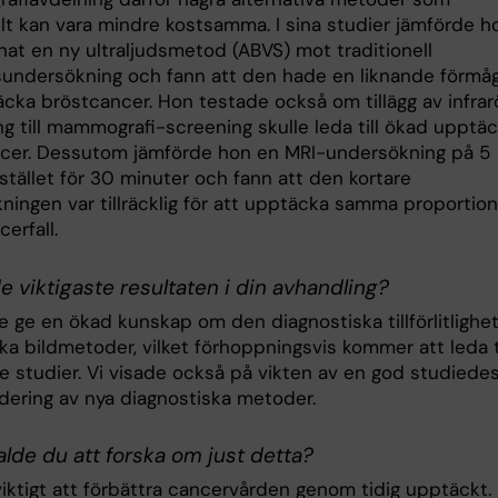
llt kan vara mindre kostsamma. I sina studier jämförde h
nat en ny ultraljudsmetod (ABVS) mot traditionell
dsundersökning och fann att den hade en liknande förmå
äcka bröstcancer. Hon testade också om tillägg av infra
ng till mammografi-screening skulle leda till ökad upptä
cer. Dessutom jämförde hon en MRI-undersökning på 5
stället för 30 minuter och fann att den kortare
ningen var tillräcklig för att upptäcka samma proportion
erfall.
e viktigaste resultaten i din avhandling?
e ge en ökad kunskap om den diagnostiska tillförlitlighe
ika bildmetoder, vilket förhoppningsvis kommer att leda ti
re studier. Vi visade också på vikten av en god studiede
rdering av nya diagnostiska metoder.
alde du att forska om just detta?
viktigt att förbättra cancervården genom tidig upptäckt.