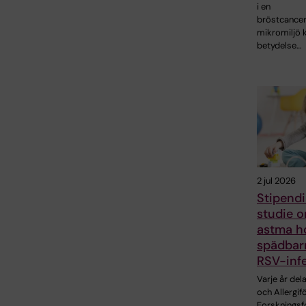
i en
bröstcance
mikromiljö 
betydelse…
2 jul 2026
Stipend
studie o
astma h
spädbarn
RSV-inf
Varje år de
och Allergi
Forskningsf