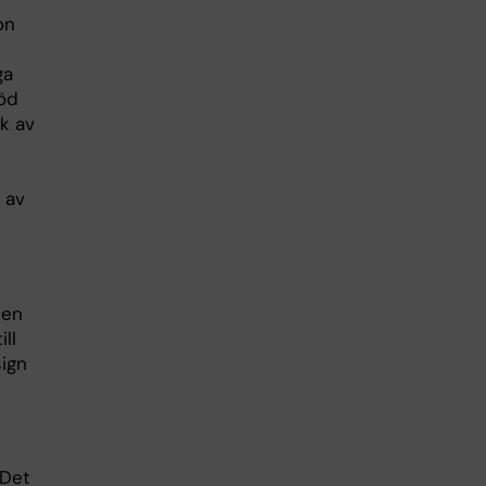
on
ga
röd
ck av
 av
ten
ll
sign
 Det