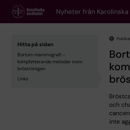
Skip
to
Nyheter från Karolinska 
main
content
Public
Hitta på sidan
Bor
Bortom mammografi –
kompletterande metoder inom
kom
bröströntgen
brö
Links
Bröstca
och ch
cancern
inte ag