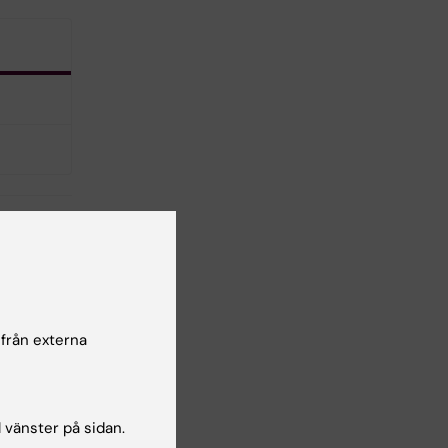
kologi
 från externa
lsgranskare:
 Sonnebring
l vänster på sidan.