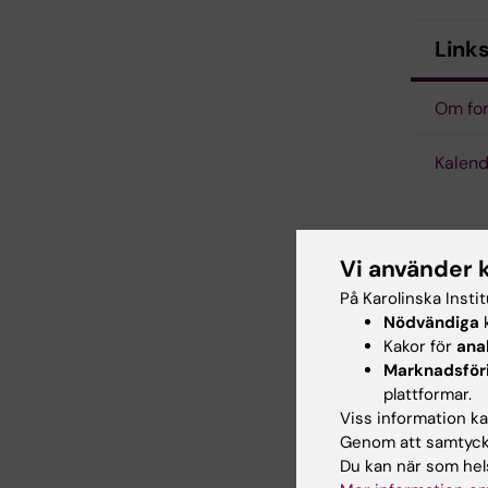
Link
Om for
Kalen
Vi använder 
For
Tags
På Karolinska Insti
Nödvändiga
k
Epi
Kakor för
ana
Marknadsför
plattformar.
Viss information kan
Uppdatera
Genom att samtycka
Gunilla So
Du kan när som hels