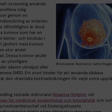
afi-screening används
entifiera tidig
ncer genom en
ndersökning av brösten.
tillförlitlighet är dock
s kvinnor som har en
l körtel- och bindväv i
st jämfört med kvinnor
en stor andel
ad. Dessa kvinnor skulle
 av ytterligare
Bröstcancer. Illustration: Getty Image
der såsom ultraljud eller
mera (MRI). Ett stort hinder för att använda sådana
är den drastiska kostnadsökningen för varje extra uppt
handling testade doktorand
Roxanna Hellgren
vid
onen för medicinsk epidemiologi och biostatistik
och oc
re/verksamhetschef vid Södersjukhusets
fiavdelning därför några alternativa metoder som