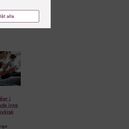
llåt alla
ier i
de inte
sykisk
ingar