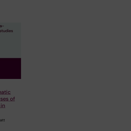
atic
ses of
 in
att