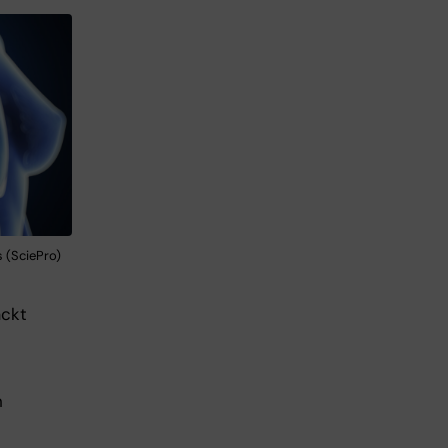
s (SciePro)
äckt
h