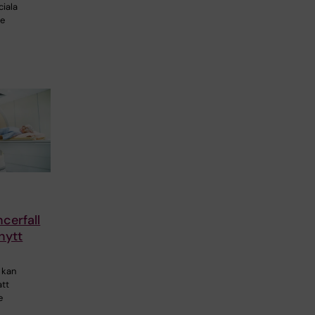
ciala
te
cerfall
nytt
t kan
att
e