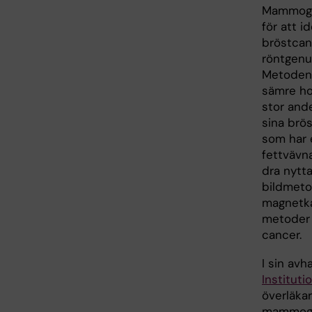
Mammogr
för att id
bröstca
röntgenu
Metodens 
sämre ho
stor ande
sina brö
som har 
fettvävn
dra nytta
bildmeto
magnetka
metoder 
cancer.
I sin av
Instituti
överläka
mammogra