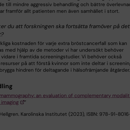
de till mindre aggressiv behandling och bättre överlevna
r framför allt patienten men även samhället i stort.
er du att forskningen ska fortsätta framöver på det
t?
kliga kostnaden för varje extra bröstcancerfall som kan
s med hjälp av de metoder vi har undersökt behöver
 vidare i framtida screeningstudier. Vi behöver också
resurser på att förstå kvinnor som inte deltar i screenin
brygga hindren för deltagande i hälsofrämjande åtgärder.
ling
mammography: an evaluation of complementary modalit
 imaging
”
ellgren. Karolinska Institutet (2023), ISBN: 978-91-8016