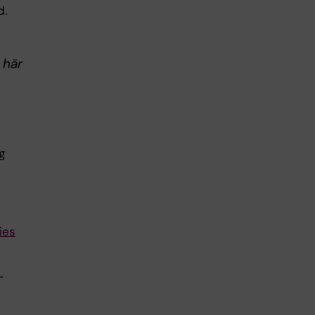
d.
 här
g
ies
-