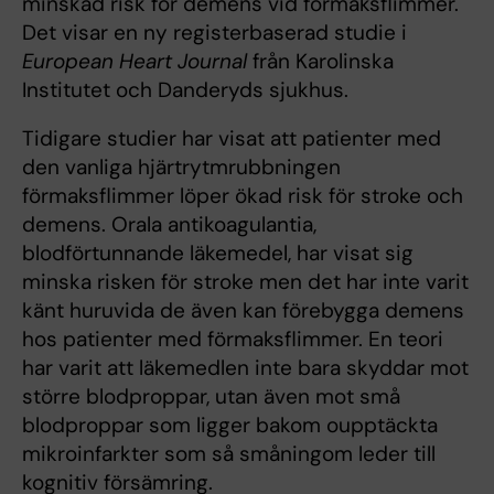
minskad risk för demens vid förmaksflimmer.
Det visar en ny registerbaserad studie i
European Heart Journal
från Karolinska
Institutet och Danderyds sjukhus.
Tidigare studier har visat att patienter med
den vanliga hjärtrytmrubbningen
förmaksflimmer löper ökad risk för stroke och
demens. Orala antikoagulantia,
blodförtunnande läkemedel, har visat sig
minska risken för stroke men det har inte varit
känt huruvida de även kan förebygga demens
hos patienter med förmaksflimmer. En teori
har varit att läkemedlen inte bara skyddar mot
större blodproppar, utan även mot små
blodproppar som ligger bakom oupptäckta
mikroinfarkter som så småningom leder till
kognitiv försämring.