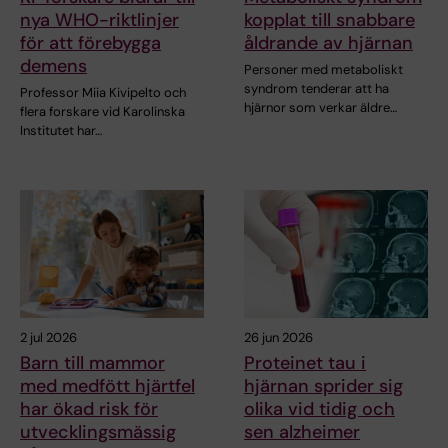
nya WHO-riktlinjer
kopplat till snabbare
för att förebygga
åldrande av hjärnan
demens
Personer med metaboliskt
syndrom tenderar att ha
Professor Miia Kivipelto och
hjärnor som verkar äldre…
flera forskare vid Karolinska
Institutet har…
2 jul 2026
26 jun 2026
Barn till mammor
Proteinet tau i
med medfött hjärtfel
hjärnan sprider sig
har ökad risk för
olika vid tidig och
utvecklingsmässig
sen alzheimer