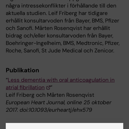
några intressekonflikter i förhållande till den
aktuella studien. Leif Friberg har tidigare
erhållit konsultarvoden från Bayer, BMS, Pfizer
och Sanofi. Mårten Rosenqvist har erhållit
bidrag och/eller konsultarvoden från Bayer,
Boehringer-Ingelheim, BMS, Medtronic, Pfizer,
Roche, Sanofi, St Jude Medical och Zenicor.
Publikation
“
Less dementia with oral anticoagulation in
atrial fibrillation
”
Leif Friberg och Mårten Rosenqvist
European Heart Journal, online 25 oktober
2017. doi:10.1093/eurheartj/ehx579