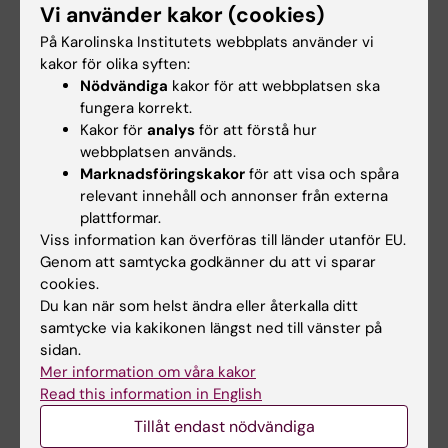
Läkemedel
Registerforskning
Kardiologi
Vi använder kakor (cookies)
Tags
På Karolinska Institutets webbplats använder vi
Hjärt-kärlsjukdomar
Demens
kakor för olika syften:
Nödvändiga
kakor för att webbplatsen ska
fungera korrekt.
Uppdaterad av:
Kakor för
analys
för att förstå hur
Webb Admin
webbplatsen används.
2017-10-25
Marknadsföringskakor
för att visa och spåra
relevant innehåll och annonser från externa
plattformar.
Dela
Viss information kan överföras till länder utanför EU.
Genom att samtycka godkänner du att vi sparar
cookies.
Du kan när som helst ändra eller återkalla ditt
Relaterade artiklar
samtycke via kakikonen längst ned till vänster på
sidan.
Mer information om våra kakor
Read this information in English
Tillåt endast nödvändiga