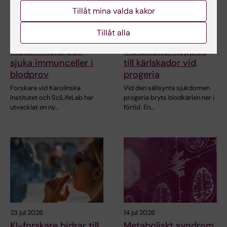
Tillåt mina valda kakor
6 aug 2026
31 jul 2026
Tillåt alla
Ny metod skiljer
Somatiska
mellan friska och
mutationer kopplas
sjuka immunceller i
till kärlskador vid
blodprov
progeria
Forskare vid Karolinska
Vid den sällsynta sjukdomen
Institutet och SciLifeLab har
progeria bryts blodkärlen ner i
utvecklat en ny…
förtid. En…
23 jul 2026
14 jul 2026
KI-forskare bidrar till
Metaboliskt syndrom