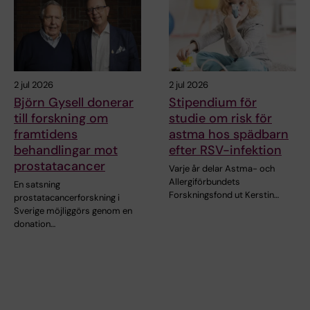
2 jul 2026
2 jul 2026
Björn Gysell donerar
Stipendium för
till forskning om
studie om risk för
framtidens
astma hos spädbarn
behandlingar mot
efter RSV-infektion
prostatacancer
Varje år delar Astma- och
Allergiförbundets
En satsning
Forskningsfond ut Kerstin…
prostatacancerforskning i
Sverige möjliggörs genom en
donation…