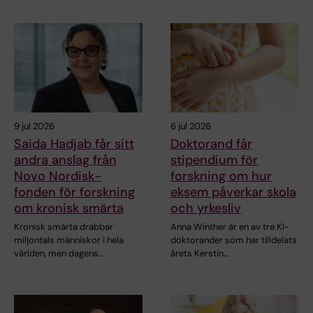
9 jul 2026
6 jul 2026
Saida Hadjab får sitt
Doktorand får
andra anslag från
stipendium för
Novo Nordisk-
forskning om hur
fonden för forskning
eksem påverkar skola
om kronisk smärta
och yrkesliv
Kronisk smärta drabbar
Anna Winther är en av tre KI-
miljontals människor i hela
doktorander som har tilldelats
världen, men dagens…
årets Kerstin…