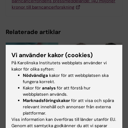
Barncancerfondens pressmeddelande: 140 miljoner
kronor till barncancerforskning
Relaterade artiklar
Vi använder kakor (cookies)
På Karolinska Institutets webbplats använder vi
kakor för olika syften:
Nödvändiga
kakor för att webbplatsen ska
fungera korrekt.
27 jul 2026
24 jul 2026
Kakor för
analys
för att förstå hur
Juliette Foucher
Två KI-forskare får
webbplatsen används.
tilldelas prestigefyllt
innovationsfinansieri
Marknadsföringskakor
för att visa och spåra
internationellt ALS-
ng från Knut och
relevant innehåll och annonser från externa
anslag
Alice Wallenbergs
plattformar.
Stiftelse
Viss information kan överföras till länder utanför EU.
Juliette Foucher, postdoktor
vid institutionen för klinisk
Genom att samtycka godkänner du att vi sparar
Professor Gonçalo Castelo-