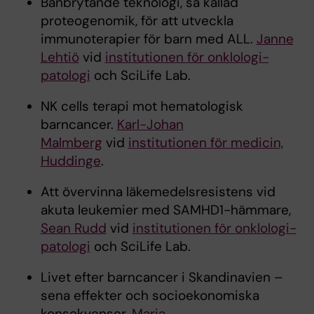
Banbrytande teknologi, så kallad
proteogenomik, för att utveckla
immunoterapier för barn med ALL.
Janne
Lehtiö
vid
institutionen för onklologi-
patologi
och SciLife Lab.
NK cells terapi mot hematologisk
barncancer.
Karl-Johan
Malmberg
vid
institutionen för medicin,
Huddinge
.
Att övervinna läkemedelsresistens vid
akuta leukemier med SAMHD1-hämmare,
Sean Rudd
vid
institutionen för onklologi-
patologi
och SciLife Lab.
Livet efter barncancer i Skandinavien –
sena effekter och socioekonomiska
konsekvenser.
Maria