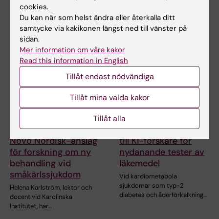
neurovetenskap…
Branco och professor Janne
cookies.
Lehtiö vid KI får…
Du kan när som helst ändra eller återkalla ditt
samtycke via kakikonen längst ned till vänster på
sidan.
Mer information om våra kakor
Read this information in English
Tillåt endast nödvändiga
Tillåt mina valda kakor
15 jul 2026
10 jul 2026
Tillåt alla
Helena Karlström får
Novo Nordisk-anslag
Novo Nordisk-anslag
till KI-forskare för
för forskning om ny
nydanande tester av
behandling vid
läkemedel
småkärlssjukdom
Vid kardiometabola
sjukdomar som typ-2
Helena Karlström, lektor och
diabetes och åderförkalkning…
docent vid Karolinska
Institutet, har…