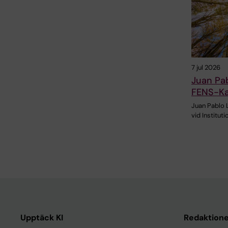
7 jul 2026
Juan Pab
FENS-Ka
Juan Pablo 
vid Instituti
Upptäck KI
Redaktione