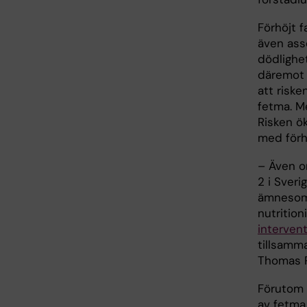
Förhöjt f
även asso
dödlighe
däremot 
att riske
fetma. M
Risken ök
med förh
– Även o
2 i Sveri
ämnesoms
nutritio
interven
tillsamm
Thomas R
Förutom 
av fetma 