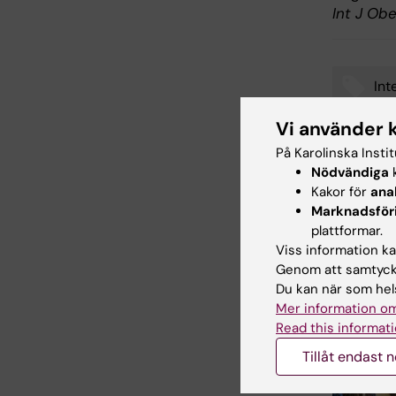
Int J Ob
Int
Tags
Vi använder 
På Karolinska Insti
Nödvändiga
k
Uppdatera
Kakor för
ana
Webb Adm
Marknadsför
plattformar.
Viss information kan
Dela
Genom att samtycka
Du kan när som hels
Mer information om
Read this informati
Relater
Tillåt endast 