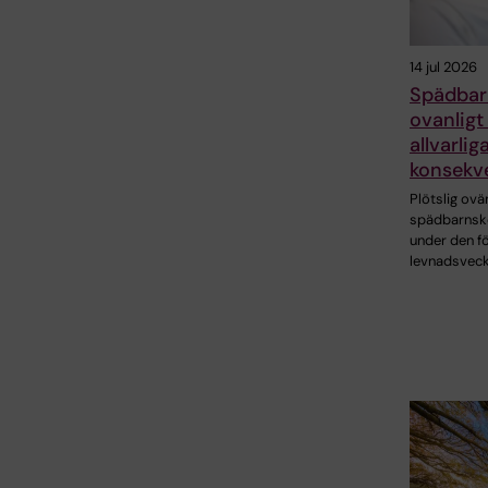
14 jul 2026
Spädbar
ovanligt
allvarlig
konsekv
Plötslig ovä
spädbarnsk
under den f
levnadsveck