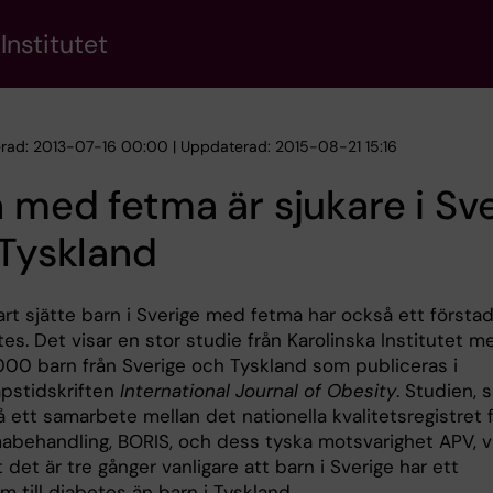
Institutet
erad: 2013-07-16 00:00 | Uppdaterad: 2015-08-21 15:16
 med fetma är sjukare i Sv
 Tyskland
art sjätte barn i Sverige med fetma har också ett första
etes. Det visar en stor studie från Karolinska Institutet m
000 barn från Sverige och Tyskland som publiceras i
pstidskriften
International Journal of Obesity
. Studien, 
 ett samarbete mellan det nationella kvalitetsregistret 
abehandling, BORIS, och dess tyska motsvarighet APV, v
 det är tre gånger vanligare att barn i Sverige har ett
m till diabetes än barn i Tyskland.