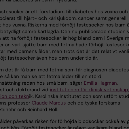
astesocker är ett förstadium till diabetes hos vuxna och
cierat till hjärt- och kärlsjukdom, cancer samt generell
t hos vuxna. Riskerna med förhöjt fastesocker hos barn ä
betydligt sämre kartlagda. Den nu publicerade studien v
n att ha förhöjt fastesocker är hög bland barn i Sverige 
er än vart sjätte barn med fetma hade förhöjt fastesocke
ar med barnens ålder, men trots det är det relativt vanl
öjt fastesocker även hos barn under tio år.
m det är få barn med fetma som får diagnosen diabetes
ge så kan man se att fetma leder till en störd
ättning redan hos små barn, säger
Emilia Hagman
,
nist och doktorand vid
institutionen för klinisk vetenskap,
tion och tekn
ik, Karolinska Institutet och som utfört stu
ans professor
Claude Marcus
och de tyska forskarna
einehr och Reinhard Holl.
ålder påverkas risken för förhöjda blodsocker också av 
och kön. Förhöjt fastesocker är något vanligare bland po