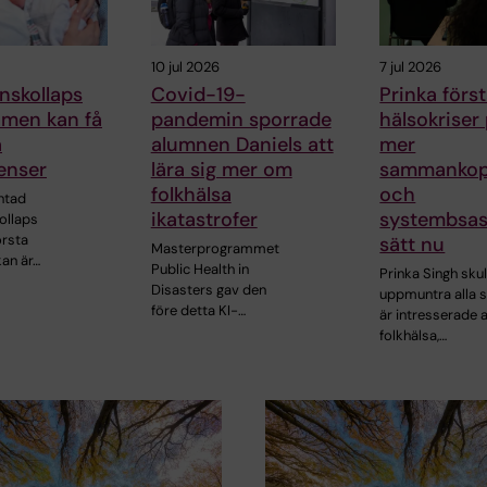
10 jul 2026
7 jul 2026
nskollaps
Covid-19-
Prinka först
 men kan få
pandemin sporrade
hälsokriser 
a
alumnen Daniels att
mer
enser
lära sig mer om
sammankop
folkhälsa
och
ntad
ikatastrofer
systembsas
ollaps
örsta
sätt nu
Masterprogrammet
an är…
Public Health in
Prinka Singh skul
Disasters gav den
uppmuntra alla
före detta KI-…
är intresserade 
folkhälsa,…