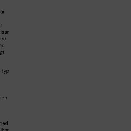
 är
r
isar
med
r.
igt
 typ
dien
grad
jkar.