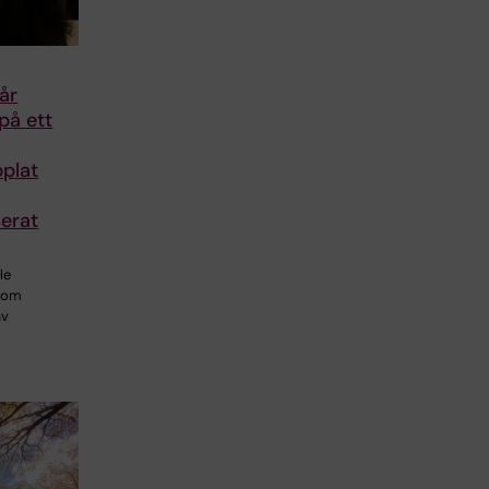
år
på ett
plat
erat
le
 som
av