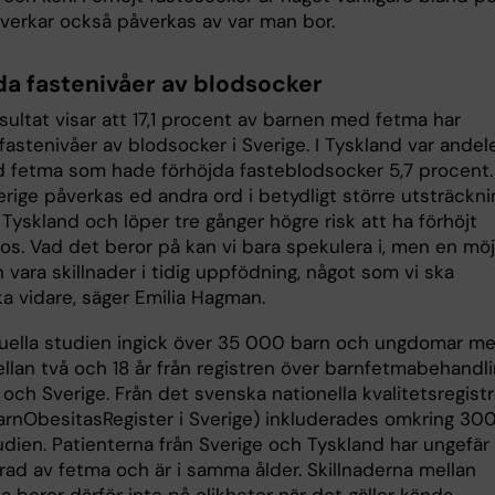
verkar också påverkas av var man bor.
da fastenivåer av blodsocker
sultat visar att 17,1 procent av barnen med fetma har
fastenivåer av blodsocker i Sverige. I Tyskland var andel
 fetma som hade förhöjda fasteblodsocker 5,7 procent.
erige påverkas ed andra ord i betydligt större utsträckni
 Tyskland och löper tre gånger högre risk att ha förhöjt
os. Vad det beror på kan vi bara spekulera i, men en möj
 vara skillnader i tidig uppfödning, något som vi ska
a vidare, säger Emilia Hagman.
tuella studien ingick över 35 000 barn och ungdomar m
llan två och 18 år från registren över barnfetmabehandli
och Sverige. Från det svenska nationella kvalitetsregist
arnObesitasRegister i Sverige) inkluderades omkring 30
udien. Patienterna från Sverige och Tyskland har ungefär
ad av fetma och är i samma ålder. Skillnaderna mellan
 beror därför inte på olikheter när det gäller kända