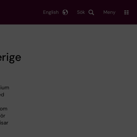
English
Sök
Meny
erige
dium
ed
som
för
isar