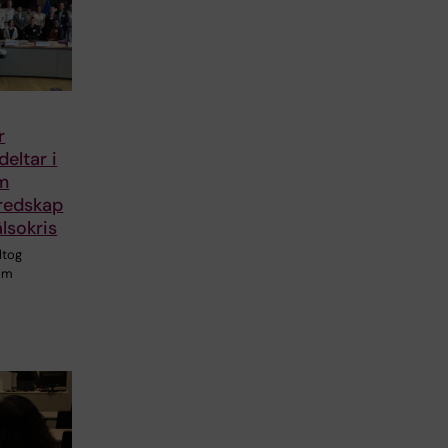
r
deltar i
m
redskap
lsokris
eltog
som