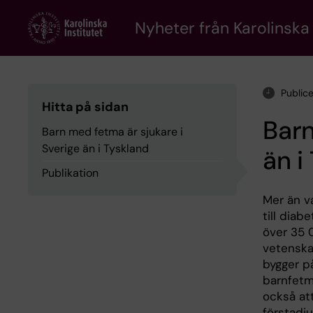
Skip
to
Nyheter från Karolinska 
main
content
Public
Hitta på sidan
Barn
Barn med fetma är sjukare i
Sverige än i Tyskland
än i
Publikation
Mer än v
till diab
över 35 
vetenska
bygger på
barnfetm
också att
förstadiu