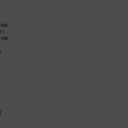
tida
 i
 här
e
f