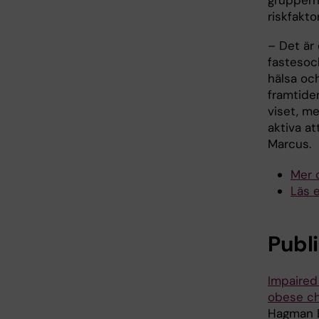
riskfakto
– Det är
fastesoc
hälsa och
framtiden
viset, me
aktiva at
Marcus.
Mer 
Läs 
Publ
Impaired
obese ch
Hagman E,