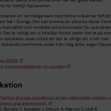
rer för förhöjt fastesocker.
 oroande att så många barn med fetma också har förhöjt
ker här i Sverige. Det kan komma att påverka deras fram
 livskvalitet och innebära stora kostnader för sjukvården
. Det är viktigt att vi försöker förstå varför det är på det
n resultaten visar också att det är viktigt att vi blir mer
t behandla barnfetma redan från tidig ålder, säger Claud
om BORIS
ett pressmeddelande om studien
ikation
 fasting glucose prevalence in two nationwide cohorts o
ildren and adolescents.
 Reinehr T, Kowalski J, Ekbom A, Marcus C, Holl R