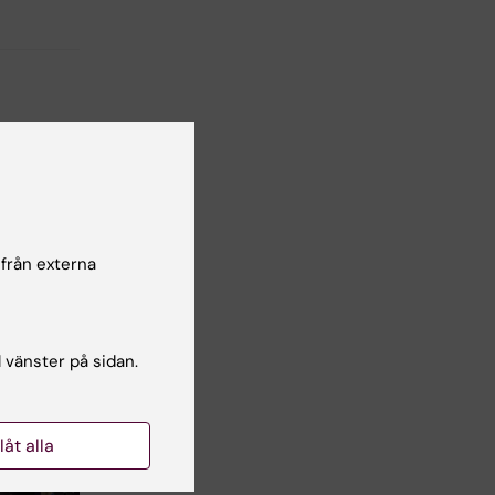
 från externa
l vänster på sidan.
llåt alla