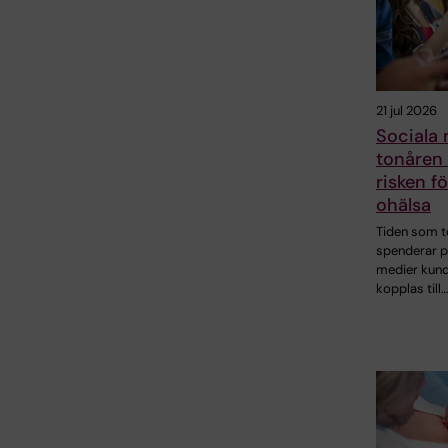
21 jul 2026
Sociala 
tonåren 
risken f
ohälsa
Tiden som t
spenderar p
medier kund
kopplas till…