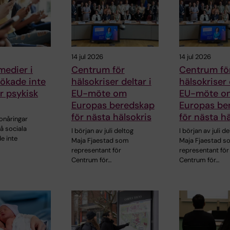
14 jul 2026
14 jul 2026
medier i
Centrum för
Centrum fö
ökade inte
hälsokriser deltar i
hälsokriser 
ör psykisk
EU-möte om
EU-möte o
Europas beredskap
Europas be
för nästa hälsokris
för nästa hä
onåringar
å sociala
I början av juli deltog
I början av juli d
e inte
Maja Fjaestad som
Maja Fjaestad 
representant för
representant för
Centrum för…
Centrum för…