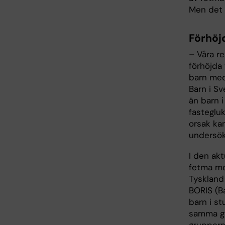
Men det 
Förhöj
– Våra re
förhöjda 
barn med
Barn i Sv
än barn i
fastegluk
orsak kan
undersök
I den ak
fetma me
Tyskland 
BORIS (B
barn i st
samma gr
grupperna