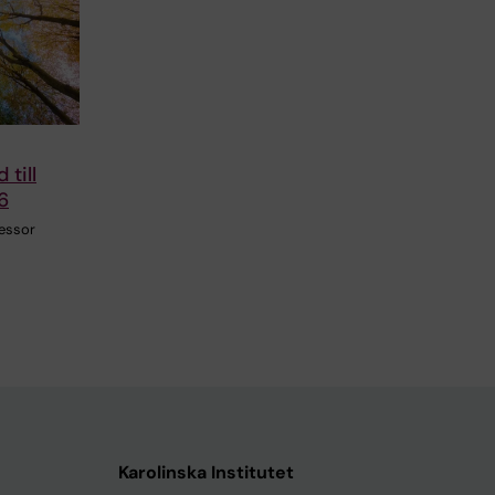
till
6
fessor
Karolinska Institutet