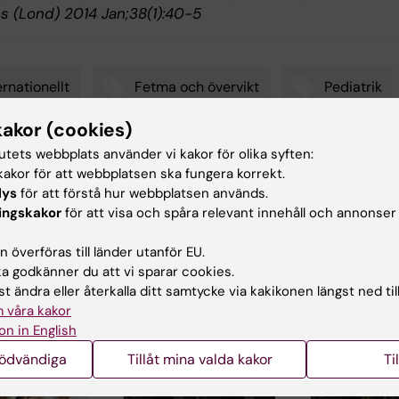
es (Lond) 2014 Jan;38(1):40-5
ernationellt
Fetma och övervikt
Pediatrik
kakor (cookies)
tutets webbplats använder vi kakor för olika syften:
akor för att webbplatsen ska fungera korrekt.
d av:
lys
för att förstå hur webbplatsen används.
in
2015-08-21
ingskakor
för att visa och spåra relevant innehåll och annonser
 överföras till länder utanför EU.
 godkänner du att vi sparar cookies.
t ändra eller återkalla ditt samtycke via kakikonen längst ned til
 våra kakor
on in English
ade artiklar
nödvändiga
Tillåt mina valda kakor
Ti