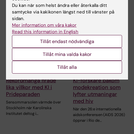
Du kan när som helst ändra eller återkalla ditt
människor ärvt från
genen TP53 följer i hög grad
neandertalare gör att…
rekommenderade…
samtycke via kakikonen längst ned till vänster på
sidan.
Mer information om våra kakor
Read this information in English
Tillåt endast nödvändiga
Tillåt mina valda kakor
Tillåt alla
2 aug 2026
28 jul 2026
Rekordmånga firade
KI-forskare bakom
lika villkor med KI i
modekreation som
Prideparaden
lyfter utmaningar
med hiv
Sensommarsolen värmde över
Stockholm när Karolinska
När den 26:e internationella
Institutet deltog i…
aidskonferensen (AIDS 2026)
öppnar i Rio de…