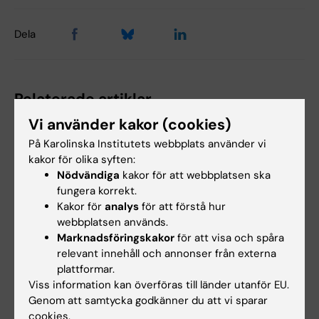
Dela
Relaterade artiklar
Vi använder kakor (cookies)
På Karolinska Institutets webbplats använder vi
kakor för olika syften:
Nödvändiga
kakor för att webbplatsen ska
fungera korrekt.
Kakor för
analys
för att förstå hur
webbplatsen används.
5 aug 2026
5 aug 2026
Marknadsföringskakor
för att visa och spåra
Genvariant från
Hög följsamhet trots
relevant innehåll och annonser från externa
neandertalare kan
täta kontroller av
plattformar.
öka muskelmassan än
barn med ärftlig
Viss information kan överföras till länder utanför EU.
i dag
cancerrisk
Genom att samtycka godkänner du att vi sparar
cookies.
En genvariant som moderna
Barn med en ärftlig variant i