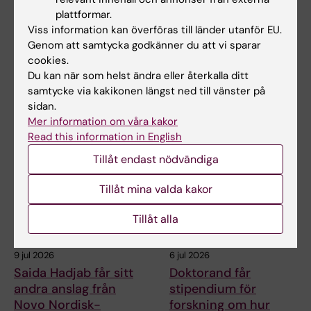
Helena Karlström får
Novo Nordisk-anslag
plattformar.
Novo Nordisk-anslag
till KI-forskare för
Viss information kan överföras till länder utanför EU.
för forskning om ny
nydanande tester av
Genom att samtycka godkänner du att vi sparar
behandling vid
läkemedel
cookies.
småkärlssjukdom
Vid kardiometabola
Du kan när som helst ändra eller återkalla ditt
sjukdomar som typ-2
Helena Karlström, lektor och
samtycke via kakikonen längst ned till vänster på
diabetes och åderförkalkning…
docent vid Karolinska
sidan.
Institutet, har…
Mer information om våra kakor
Read this information in English
Tillåt endast nödvändiga
Tillåt mina valda kakor
Tillåt alla
9 jul 2026
6 jul 2026
Saida Hadjab får sitt
Doktorand får
andra anslag från
stipendium för
Novo Nordisk-
forskning om hur