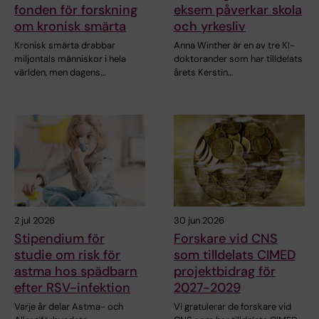
fonden för forskning
eksem påverkar skola
om kronisk smärta
och yrkesliv
Kronisk smärta drabbar
Anna Winther är en av tre KI-
miljontals människor i hela
doktorander som har tilldelats
världen, men dagens…
årets Kerstin…
2 jul 2026
30 jun 2026
Stipendium för
Forskare vid CNS
studie om risk för
som tilldelats CIMED
astma hos spädbarn
projektbidrag för
efter RSV-infektion
2027-2029
Varje år delar Astma- och
Vi gratulerar de forskare vid