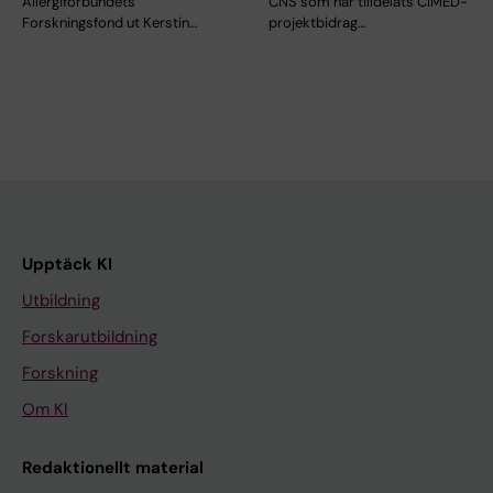
Allergiförbundets
CNS som har tilldelats CIMED-
Forskningsfond ut Kerstin…
projektbidrag…
Upptäck KI
Utbildning
Forskarutbildning
Forskning
Om KI
Redaktionellt material