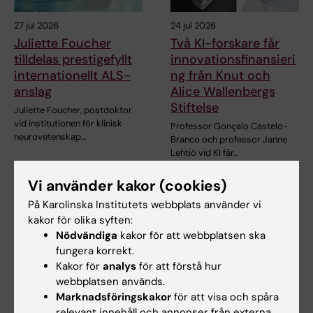
27 jul 2026
24 jul 2026
Juliette Foucher
Två KI-forskare får
tilldelas prestigefyllt
innovationsfinansieri
internationellt ALS-
ng från Knut och
anslag
Alice Wallenbergs
Stiftelse
Juliette Foucher, postdoktor
vid institutionen för klinisk
Professor Gonçalo Castelo-
neurovetenskap…
Branco och professor Janne
Lehtiö vid KI får…
Vi använder kakor (cookies)
På Karolinska Institutets webbplats använder vi
kakor för olika syften:
Nödvändiga
kakor för att webbplatsen ska
fungera korrekt.
Kakor för
analys
för att förstå hur
webbplatsen används.
Marknadsföringskakor
för att visa och spåra
15 jul 2026
10 jul 2026
relevant innehåll och annonser från externa