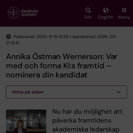
Skip
to
main
Sök
English
Meny
content
Publicerad: 2025-11-19 13:29 | Uppdaterad: 2026-05-
21 13:31
Annika Östman Wernerson: Var
med och forma KI:s framtid –
nominera din kandidat
Hitta på sidan
Nu har du möjlighet att
påverka framtidens
akademiska ledarskap