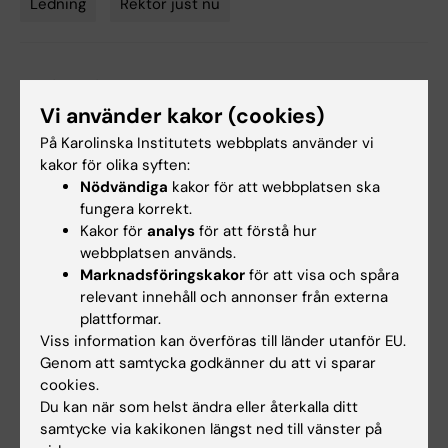
Ledning
Rektor just nu
Tags
Uppdaterad av:
KI Kommunikati…
2026-05-21
Vi använder kakor (cookies)
Innehållsgranskare:
På Karolinska Institutets webbplats använder vi
Unknown user
kakor för olika syften:
Nödvändiga
kakor för att webbplatsen ska
fungera korrekt.
Dela
Kakor för
analys
för att förstå hur
webbplatsen används.
Marknadsföringskakor
för att visa och spåra
relevant innehåll och annonser från externa
plattformar.
Relaterat
Viss information kan överföras till länder utanför EU.
Genom att samtycka godkänner du att vi sparar
Annika Östman Wernersons profilsida
cookies.
Skapa kontakt med Annika Östman-Wernerson på
Du kan när som helst ändra eller återkalla ditt
LinkedIn
samtycke via kakikonen längst ned till vänster på