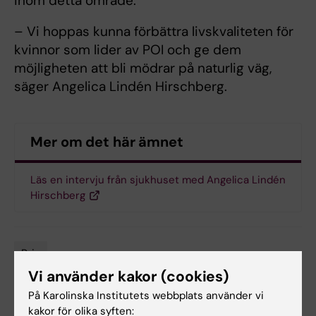
inom detta område.
– Vi hoppas kunna förbättra livskvaliteten för
kvinnor som lider av POI och ge dem
möjligheten att bli mödrar på naturlig väg,
säger Angelica Lindén Hirschberg.
Mer om det här ämnet
Läs en intervju från sjukhuset med Angelica Lindén
Hirschberg
Pris
Tags
Vi använder kakor (cookies)
På Karolinska Institutets webbplats använder vi
kakor för olika syften:
Uppdaterad av: