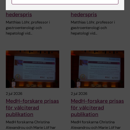
tilldelas
tilldelas
internationellt
internationellt
hederspris
hederspris
Matthias Löhr, professor i
Matthias Löhr, professor i
gastroenterologi och
gastroenterologi och
hepatologi vid…
hepatologi vid…
2 jul 2026
2 jul 2026
MedH-forskare prisas
MedH-forskare prisas
för välciterad
för välciterad
publikation
publikation
MedH forskarna Christina
MedH forskarna Christina
Alexandrou och Marie Löf har
Alexandrou och Marie Löf har