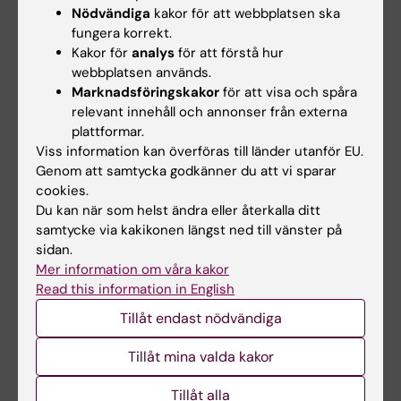
KI Kommunikati…
Nödvändiga
kakor för att webbplatsen ska
2024-05-30
Innehållsgranskare:
fungera korrekt.
Jelaine Legaspi
Kakor för
analys
för att förstå hur
webbplatsen används.
Marknadsföringskakor
för att visa och spåra
relevant innehåll och annonser från externa
Dela
plattformar.
Viss information kan överföras till länder utanför EU.
Genom att samtycka godkänner du att vi sparar
cookies.
Relaterade artiklar
Du kan när som helst ändra eller återkalla ditt
samtycke via kakikonen längst ned till vänster på
sidan.
Mer information om våra kakor
Read this information in English
Tillåt endast nödvändiga
Tillåt mina valda kakor
3 jul 2026
3 jul 2026
CLINTEC-professor
CLINTEC-professor
Tillåt alla