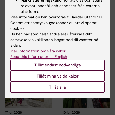
Marknadsföringskakor
för att visa och spåra
relevant innehåll och annonser från externa
plattformar.
Viss information kan överföras till länder utanför EU.
17 jun 2026
17 jun 2026
Genom att samtycka godkänner du att vi sparar
Nu går "sista kullen"
Pedagogiska
cookies.
från gamla
framgångar förs
Du kan när som helst ändra eller återkalla ditt
läkarprogrammet ut i
vidare till det nya
samtycke via kakikonen längst ned till vänster på
yrkeslivet
läkarprogrammet
sidan.
När Gottfrid Rehnman och
Den 5 juni examinerades den
Mer information om våra kakor
hans kursare på det 5,5-åriga
sista kullen studenter från det
Read this information in English
läkarprogrammet går…
5,5-åriga…
Tillåt endast nödvändiga
Tillåt mina valda kakor
Tillåt alla
17 jun 2026
10 jun 2026