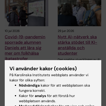
10 jul 2026
29 jun 2026
Covid-19-pandemin
Nytt AI-nätverk ska
sporrade alumnen
stärka stödet till KI-
Daniels att lära sig
anställda och
mer om folkhälsa
studenter
ikatastrofer
Den snabba utvecklingen av AI
inom medicinsk forskning ökar
Masterprogrammet Public
Vi använder kakor (cookies)
behovet av…
Health in Disasters gav den
före detta KI-…
På Karolinska Institutets webbplats använder vi
kakor för olika syften:
Nödvändiga
kakor för att webbplatsen ska
fungera korrekt.
Kakor för
analys
för att förstå hur
webbplatsen används.