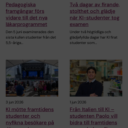
Pedagogiska
Två dagar av firande,
framgångar förs
stolthet och glädje
vidare till det nya
när KI-studenter tog
läkarprogrammet
examen
Den 5 juni examinerades den
Under två högtidliga och
sista kullen studenter från det
glädjefyllda dagar har KI firat
5,5-åriga…
studenter som…
3 jun 2026
1 jun 2026
KI mötte framtidens
Från Italien till KI –
studenter och
studenten Paolo vill
nyfikna besökare på
bidra till framtidens