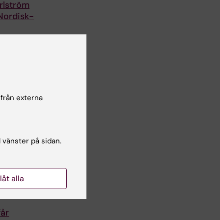
rlström
Nordisk-
 om ny
g vid
sjukdom
röm,
cent
 från externa
…
l vänster på sidan.
llåt alla
får