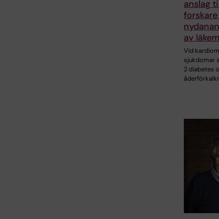
anslag ti
forskare
nydanan
av läkem
Vid kardio
sjukdomar 
2 diabetes 
åderförkalk