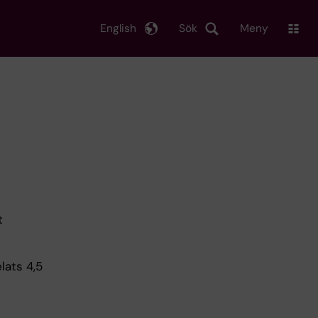
English
Sök
Meny
t
elats 4,5