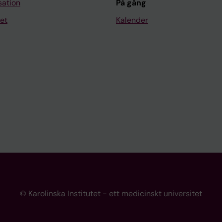
sation
På gång
et
Kalender
© Karolinska Institutet - ett medicinskt universitet