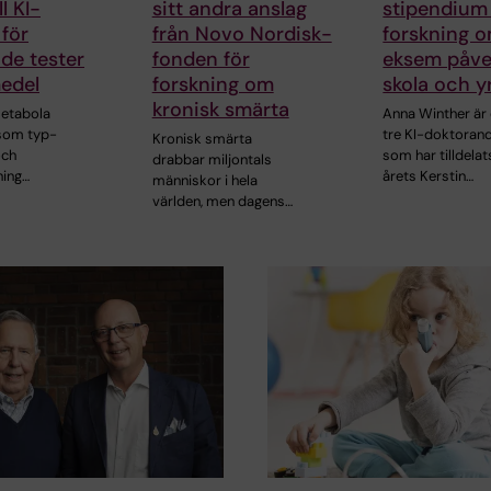
ll KI-
sitt andra anslag
stipendium 
 för
från Novo Nordisk-
forskning 
de tester
fonden för
eksem påve
edel
forskning om
skola och y
kronisk smärta
metabola
Anna Winther är 
som typ-
tre KI-doktoran
Kronisk smärta
och
som har tilldelat
drabbar miljontals
ning…
årets Kerstin…
människor i hela
världen, men dagens…