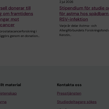
2 jul 2026
ell donerar till
Stipendium för studie o
ng om framtidens
för astma hos spädbarn 
ingar mot
RSV-infektion
acancer
Varje år delar Astma- och
Allergiförbundets Forskningsfond 
 prostatacancerforskning i
Kerstin…
liggörs genom en donation…
llt material
Kontakta oss
Vetenskap
Presstjänsten
arna
Studiedeltagare sökes