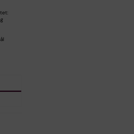
h
tet:
ng
ål