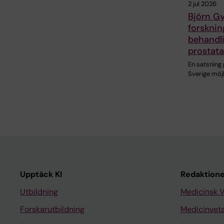
2 jul 2026
Björn Gys
forskni
behandl
prostat
En satsning
Sverige möj
Upptäck KI
Redaktione
Utbildning
Medicinsk 
Forskarutbildning
Medicinvet