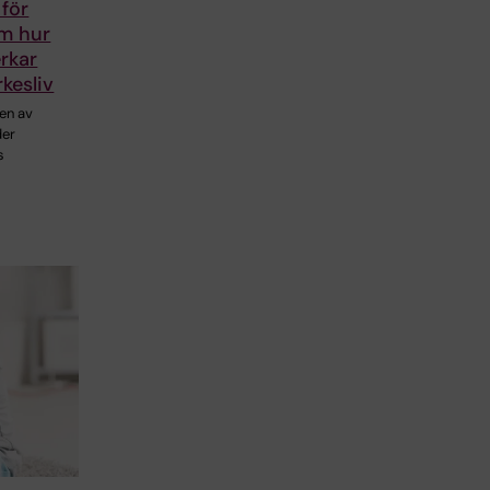
för
om hur
rkar
rkesliv
en av
der
s