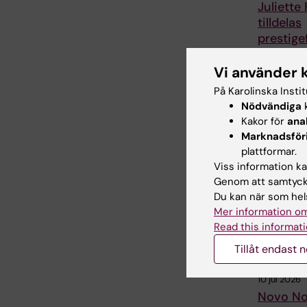
Juliette
tilldelas
prestigef
internati
ALS-ans
Vi använder 
Juliette Fou
På Karolinska Insti
postdoktor 
Nödvändiga
k
institutionen
Kakor för
ana
klinisk
Marknadsför
neuroveten
plattformar.
Viss information kan
Genom att samtycka
Du kan när som hels
Mer information om
Read this informati
Tillåt endast 
10 jul 2026
Novo No