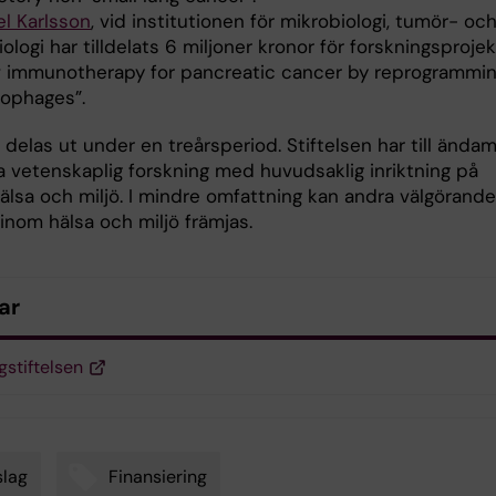
el Karlsson
, vid institutionen för mikrobiologi, tumör- oc
iologi har tilldelats 6 miljoner kronor för forskningsprojek
 immunotherapy for pancreatic cancer by reprogrammi
ophages”.
delas ut under en treårsperiod. Stiftelsen har till ändam
a vetenskaplig forskning med huvudsaklig inriktning på
älsa och miljö. I mindre omfattning kan andra välgörande
inom hälsa och miljö främjas.
ar
gstiftelsen
lag
Finansiering