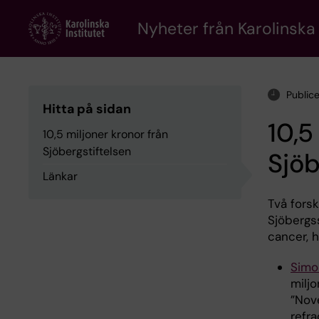
Skip
to
Nyheter från Karolinska 
main
content
Public
Hitta på sidan
10,5
10,5 miljoner kronor från
Sjöbergstiftelsen
Sjöb
Länkar
Två forsk
Sjöbergss
cancer, h
Simo
miljo
”Nov
refra