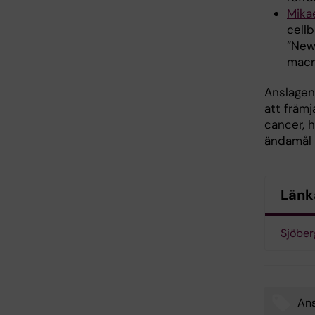
Mika
cellb
”New
macr
Anslagen 
att främj
cancer, h
ändamål 
Länk
Sjöber
Ans
Tags