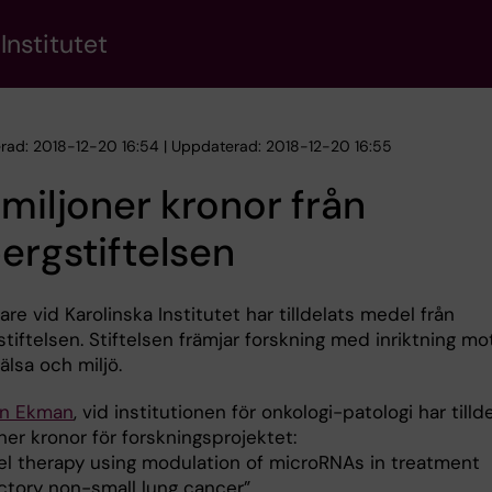
Institutet
erad: 2018-12-20 16:54 | Uppdaterad: 2018-12-20 16:55
 miljoner kronor från
ergstiftelsen
are vid Karolinska Institutet har tilldelats medel från
tiftelsen. Stiftelsen främjar forskning med inriktning mo
älsa och miljö.
n Ekman
, vid institutionen för onkologi-patologi har tilld
ner kronor för forskningsprojektet:
el therapy using modulation of microRNAs in treatment
ctory non-small lung cancer”.