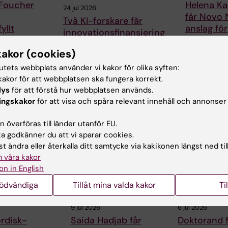
 Foucher
Helena Ka
24 jul 2026
får Novo 
Två KI-forskare får
yllt
anslag för
innovationsfinansiering
onellt
forskning
från Knut och Alice
lag
behandlin
kakor (cookies)
Wallenbergs Stiftelse
småkärls
cher,
tutets webbplats använder vi kakor för olika syften:
Professor Gonçalo
vid
Helena Karlst
akor för att webbplatsen ska fungera korrekt.
Castelo-Branco och
 för
lektor och do
professor Janne Lehtiö vid
lys
för att förstå hur webbplatsen används.
vid Karolinska
KI får…
ingskakor
för att visa och spåra relevant innehåll och annonser
skap…
Institutet, har
 överföras till länder utanför EU.
 godkänner du att vi sparar cookies.
t ändra eller återkalla ditt samtycke via kakikonen längst ned til
 våra kakor
on in English
nödvändiga
Tillåt mina valda kakor
Ti
9 jul 2026
6 jul 2026
rdisk-
Saida Hadjab får
Doktorand 