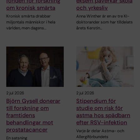
fonden för forskning
eksem påverkar skola
om kronisk smärta
och yrkesliv
Kronisk smärta drabbar
Anna Winther är en av tre KI-
miljontals människor i hela
doktorander som har tilldelats
världen, men dagens…
årets Kerstin…
2 jul 2026
2 jul 2026
Björn Gysell donerar
Stipendium för
till forskning om
studie om risk för
framtidens
astma hos spädbarn
behandlingar mot
efter RSV-infektion
prostatacancer
Varje år delar Astma- och
Allergiförbundets
En satsning