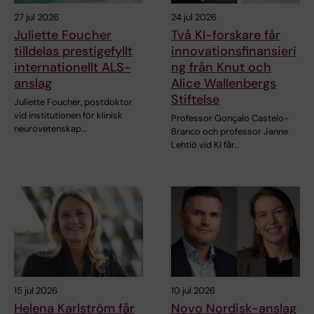
27 jul 2026
24 jul 2026
Juliette Foucher
Två KI-forskare får
tilldelas prestigefyllt
innovationsfinansieri
internationellt ALS-
ng från Knut och
anslag
Alice Wallenbergs
Stiftelse
Juliette Foucher, postdoktor
vid institutionen för klinisk
Professor Gonçalo Castelo-
neurovetenskap…
Branco och professor Janne
Lehtiö vid KI får…
15 jul 2026
10 jul 2026
Helena Karlström får
Novo Nordisk-anslag