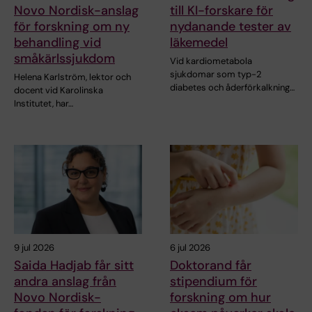
Novo Nordisk-anslag
till KI-forskare för
för forskning om ny
nydanande tester av
behandling vid
läkemedel
småkärlssjukdom
Vid kardiometabola
sjukdomar som typ-2
Helena Karlström, lektor och
diabetes och åderförkalkning…
docent vid Karolinska
Institutet, har…
9 jul 2026
6 jul 2026
Saida Hadjab får sitt
Doktorand får
andra anslag från
stipendium för
Novo Nordisk-
forskning om hur