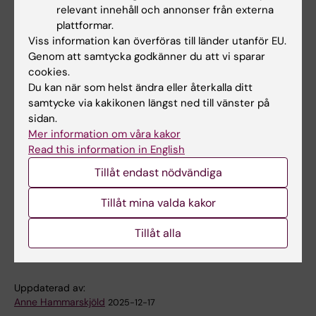
miljoner kronor för projektet: “BLUEPRINT:
relevant innehåll och annonser från externa
Behavioral Longitudinal Understanding of
plattformar.
Early-warning Patterns for Risk Identification
Viss information kan överföras till länder utanför EU.
Genom att samtycka godkänner du att vi sparar
and Needs-based Treatment”
cookies.
Du kan när som helst ändra eller återkalla ditt
Docent
Janina Neufeld
,
institutionen för
samtycke via kakikonen längst ned till vänster på
kvinnors och barns hälsa
, tilldelas anslag om 5
sidan.
miljoner kronor för projektet: “A Multifaceted
Mer information om våra kakor
Twin Study on Autism: How Clusters of
Read this information in English
Behavioural Features Shape Functioning and
Tillåt endast nödvändiga
the Brain”
Tillåt mina valda kakor
Anslag
Finansiering
Wallenbergstiftelserna
Tillåt alla
Tags
Uppdaterad av:
Anne Hammarskjöld
2025-12-17