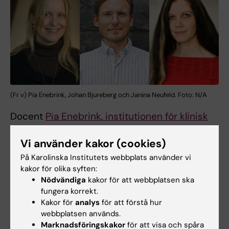
(Fr v) Pia Enebrink, Johan Bjureberg och Janina Neufeld. Foto: N/A
Docent
Pia Enebrink
,
institutionen för klinisk
neurovetenskap
, tilldelas anslag om 8,6
Vi använder kakor (cookies)
miljoner kronor för projektet: “Improved
treatment for children and youth at risk of
På Karolinska Institutets webbplats använder vi
severe antisocial and violent behaviour: A
kakor för olika syften:
Nödvändiga
kakor för att webbplatsen ska
translational research program”
fungera korrekt.
Kakor för
analys
för att förstå hur
Docent
Johan Bjureberg
,
institutionen för
webbplatsen används.
klinisk neurovetenskap
, tilldelas anslag om 5
Marknadsföringskakor
för att visa och spåra