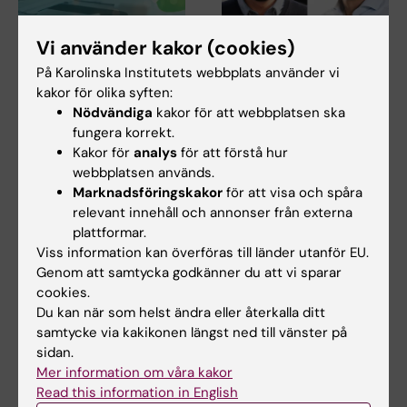
Vi använder kakor (cookies)
27 jul 2026
24 jul 2026
På Karolinska Institutets webbplats använder vi
Juliette Foucher
Två KI-forskare får
kakor för olika syften:
tilldelas prestigefyllt
innovationsfinansieri
Nödvändiga
kakor för att webbplatsen ska
internationellt ALS-
ng från Knut och
fungera korrekt.
anslag
Alice Wallenbergs
Kakor för
analys
för att förstå hur
Stiftelse
Juliette Foucher, postdoktor
webbplatsen används.
vid institutionen för klinisk
Professor Gonçalo Castelo-
Marknadsföringskakor
för att visa och spåra
neurovetenskap…
Branco och professor Janne
relevant innehåll och annonser från externa
Lehtiö vid KI får…
plattformar.
Viss information kan överföras till länder utanför EU.
Genom att samtycka godkänner du att vi sparar
cookies.
Du kan när som helst ändra eller återkalla ditt
samtycke via kakikonen längst ned till vänster på
sidan.
Mer information om våra kakor
Read this information in English