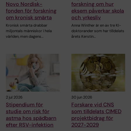
Novo Nordisk-
forskning om hur
fonden för forskning
eksem påverkar skola
om kronisk smärta
och yrkesliv
Kronisk smärta drabbar
Anna Winther är en av tre KI-
miljontals människor i hela
doktorander som har tilldelats
världen, men dagens…
årets Kerstin…
2 jul 2026
30 jun 2026
Stipendium för
Forskare vid CNS
studie om risk för
som tilldelats CIMED
astma hos spädbarn
projektbidrag för
efter RSV-infektion
2027-2029