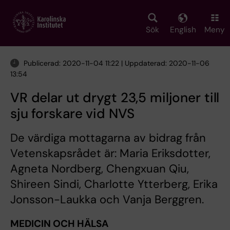
Skip
to
main
Sök
English
Meny
content
Publicerad: 2020-11-04 11:22 | Uppdaterad: 2020-11-06
13:54
VR delar ut drygt 23,5 miljoner till
sju forskare vid NVS
De värdiga mottagarna av bidrag från
Vetenskapsrådet är: Maria Eriksdotter,
Agneta Nordberg, Chengxuan Qiu,
Shireen Sindi, Charlotte Ytterberg, Erika
Jonsson-Laukka och Vanja Berggren.
MEDICIN OCH HÄLSA