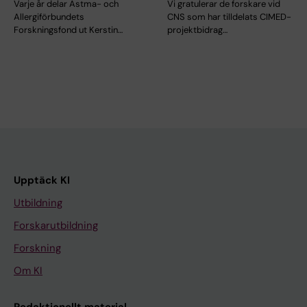
Varje år delar Astma- och
Vi gratulerar de forskare vid
Allergiförbundets
CNS som har tilldelats CIMED-
Forskningsfond ut Kerstin…
projektbidrag…
Upptäck KI
Utbildning
Forskarutbildning
Forskning
Om KI
Redaktionellt material