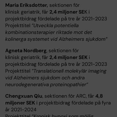
Maria Eriksdotter,
sektionen för
klinisk geriatrik, får
2,4 miljoner SE
K i
projektbidrag fördelade på tre år 2021-2023
Projekttitel
”Utveckla potentiella
kombinationsterapier riktade mot det
kolinerga systemet vid Alzheimers sjukdom”
Agneta Nordberg
, sektionen för
klinisk geriatrik, får
2,4 miljoner SEK
i
projektbidrag fördelade på tre år 2021-2023
Projekttitel
”Translationell molekylär imaging
vid Alzheimers sjukdom och andra
neurodegenerativa proteinopathier”
Chengxuan Qiu
, sektionen för ARC, får
4,8
miljoner SEK
i projektbidrag fördelade på fyra
år 2021-2024
Projekttitel
”Kronisk hypoxi som möjlig