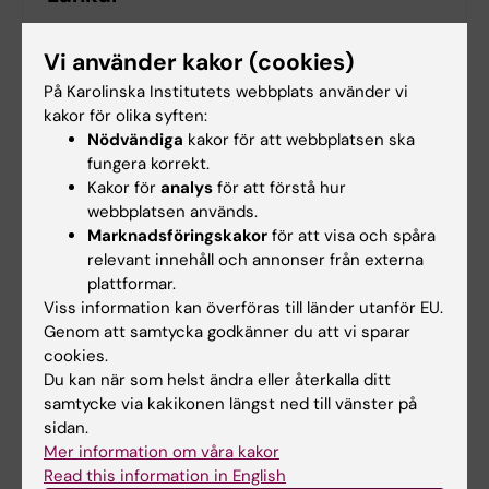
Thoraxkirurgi
Vi använder kakor (cookies)
På Karolinska Institutets webbplats använder vi
kakor för olika syften:
Nödvändiga
kakor för att webbplatsen ska
Kirurgi
Lungcancer
Thoraxkirurgi
Tags
fungera korrekt.
Kakor för
analys
för att förstå hur
webbplatsen används.
Uppdaterad av:
Marknadsföringskakor
för att visa och spåra
Lilian Pagrot
2019-08-29
relevant innehåll och annonser från externa
plattformar.
Viss information kan överföras till länder utanför EU.
Genom att samtycka godkänner du att vi sparar
Dela
cookies.
Du kan när som helst ändra eller återkalla ditt
samtycke via kakikonen längst ned till vänster på
sidan.
Relaterade artiklar
Mer information om våra kakor
Read this information in English