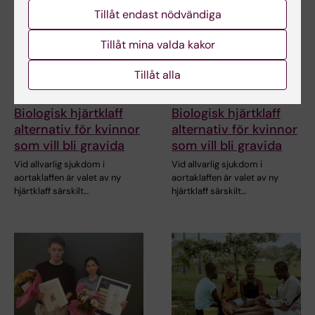
Tillåt endast nödvändiga
Tillåt mina valda kakor
Tillåt alla
1 jul 2026
1 jul 2026
Biologisk hjärtklaff
Biologisk hjärtklaff
alternativ för kvinnor
alternativ för kvinnor
som vill bli gravida
som vill bli gravida
Vid allvarlig sjukdom i
Vid allvarlig sjukdom i
aortaklaffen är valet av ny
aortaklaffen är valet av ny
hjärtklaff särskilt…
hjärtklaff särskilt…