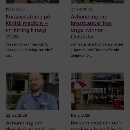
12 jun 2026
27 maj 2026
Kursavslutning på
Avhandling om
Klinisk medicin –
bröstcancer hos
inriktning kirurgi
unga kvinnor i
VT26
Östafrika
Kursen Klinisk medicin 3,
De flesta bröstcancerpatienter
kirurgisk inriktning, termin 7
i Uganda och Etiopien får sin
på…
diagnos för…
22 maj 2026
11 maj 2026
Avhandling om
Bortom medicin och
thorakal aortakirurgi
maskin - brev från AI