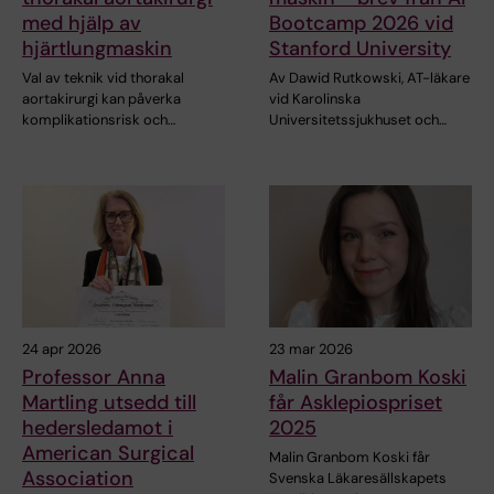
med hjälp av
Bootcamp 2026 vid
hjärtlungmaskin
Stanford University
Val av teknik vid thorakal
Av Dawid Rutkowski, AT-läkare
aortakirurgi kan påverka
vid Karolinska
komplikationsrisk och…
Universitetssjukhuset och…
24 apr 2026
23 mar 2026
Professor Anna
Malin Granbom Koski
Martling utsedd till
får Asklepiospriset
hedersledamot i
2025
American Surgical
Malin Granbom Koski får
Association
Svenska Läkaresällskapets