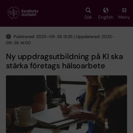
Skip
to
main
Sök
English
Meny
content
Publicerad: 2025-09-26 13:35 | Uppdaterad: 2025-
09-26 14:00
Ny uppdragsutbildning på KI ska
stärka företags hälsoarbete