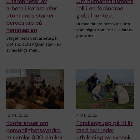
Erfarenheter av
Om humanitärismens
arbete i katastrofer
roll i en förändrad
utomlands stärker
global kontext
beredskap på
Humanitärism betraktas ofta
hemmaplan
som något som är självklart av
godo; att…
Steget mellan att arbeta på
Gotland och i Afghanistan kan
synas långt, men…
12 maj 2026
4 maj 2026
Konferenser om
Forskargrupp på KI är
personlighetssyndro
med och leder
m samlar 300 kliniker
utbildning av svensk