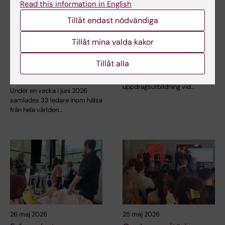
Read this information in English
25 jun 2026
2 jun 2026
Tillåt endast nödvändiga
KI och
Ny utbildning för att
Tillåt mina valda kakor
Handelshögskolan
stärka arbetet med
stärker framtidens
unga med depression
Tillåt alla
ledare inom global
Höstterminen 2026 planeras
hälsa
start för en ny
uppdragsutbildning vid…
Under en vecka i juni 2026
samlades 33 ledare inom hälsa
från hela världen…
26 maj 2026
25 maj 2026