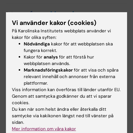
Dela
Vi använder kakor (cookies)
På Karolinska Institutets webbplats använder vi
kakor för olika syften:
Nödvändiga
kakor för att webbplatsen ska
Mer om det här ämnet
fungera korrekt.
Mer om kursen "Proaktiv hälsa i praktiken - verktyg
Kakor för
analys
för att förstå hur
som ger effekt" (7,5 hp)
webbplatsen används.
Marknadsföringskakor
för att visa och spåra
relevant innehåll och annonser från externa
plattformar.
Relaterade artiklar
Viss information kan överföras till länder utanför EU.
Genom att samtycka godkänner du att vi sparar
cookies.
Du kan när som helst ändra eller återkalla ditt
samtycke via kakikonen längst ned till vänster på
sidan.
Mer information om våra kakor