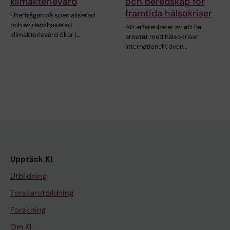
klimakterievård
och beredskap för
framtida hälsokriser
Efterfrågan på specialiserad
och evidensbaserad
Att erfarenheter av att ha
klimakterievård ökar i…
arbetat med hälsokriser
internationellt även…
Upptäck KI
Utbildning
Forskarutbildning
Forskning
Om KI