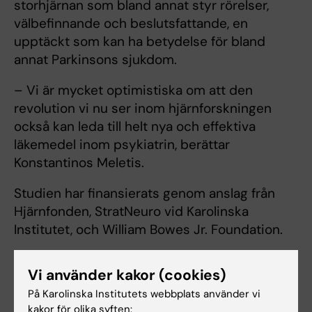
storhjärnan som bland annat styr rörelser,
välbefinnande och beslutsfattande, en
upptäckt som kan ha betydelse för bland
annat Parkinsons sjukdom.
– Vi är mycket optimistiska om att den
revolution vi nu ser inom hjärnforskningen
också kan leda till helt nya och effektiva
läkemedel inom psykiatrin, berättar
Konstantinos Meletis.
Studien har finansierats genom anslag från
Hjärnfonden, StratNeuro vid Karolinska
Institutet, och William Bowes Jr. Foundation.
Hitta ett pressmeddelande om
Vi använder kakor (cookies)
forskningen
På Karolinska Institutets webbplats använder vi
kakor för olika syften: