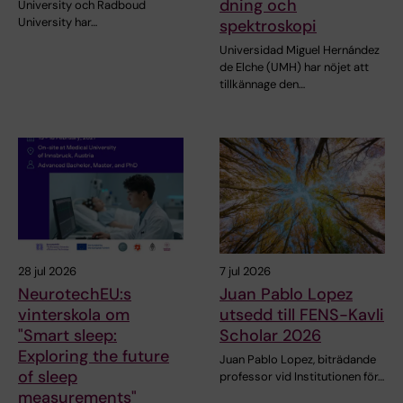
dning och
University och Radboud
University har…
spektroskopi
Universidad Miguel Hernández
de Elche (UMH) har nöjet att
tillkännage den…
28 jul 2026
7 jul 2026
NeurotechEU:s
Juan Pablo Lopez
vinterskola om
utsedd till FENS-Kavli
"Smart sleep:
Scholar 2026
Exploring the future
Juan Pablo Lopez, biträdande
of sleep
professor vid Institutionen för…
measurements"