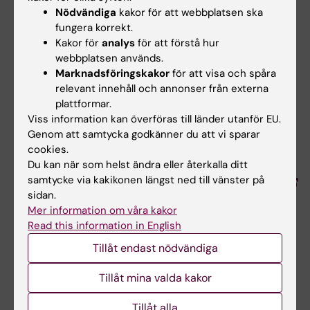
Publikation
Nödvändiga
kakor för att webbplatsen ska
fungera korrekt.
A Whole-Brain Atlas of Inputs to Serotonergic
Kakor för
analys
för att förstå hur
Neurons of the Dorsal and Median Raphe
webbplatsen används.
Nuclei
Marknadsföringskakor
för att visa och spåra
relevant innehåll och annonser från externa
Iskra Pollak Dorocic, Daniel Fürth, Yang Xuan,
plattformar.
Yvonne Johansson, Laura Pozzi, Gilad
Viss information kan överföras till länder utanför EU.
Silberberg, Marie Carlén, and Konstantinos
Genom att samtycka godkänner du att vi sparar
Meletis
cookies.
Neuron (2014), online 6 August 2014,
Du kan när som helst ändra eller återkalla ditt
samtycke via kakikonen längst ned till vänster på
http://dx.doi.org/10.1016/j.neuron.2014.07.002
sidan.
Mer information om våra kakor
Read this information in English
Neurovetenskap
Tags
Tillåt endast nödvändiga
Tillåt mina valda kakor
Uppdaterad av:
Charlotte Brandt
2022-07-15
Tillåt alla