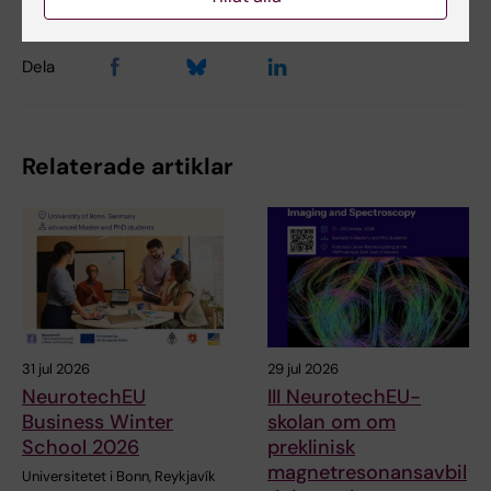
Dela
Relaterade artiklar
31 jul 2026
29 jul 2026
NeurotechEU
III NeurotechEU-
Business Winter
skolan om om
School 2026
preklinisk
magnetresonansavbil
Universitetet i Bonn, Reykjavík