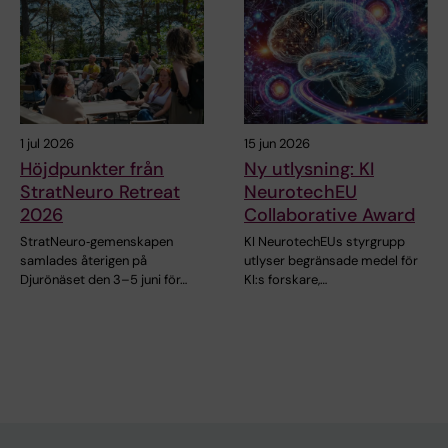
1 jul 2026
15 jun 2026
Höjdpunkter från
Ny utlysning: KI
StratNeuro Retreat
NeurotechEU
2026
Collaborative Award
StratNeuro‑gemenskapen
KI NeurotechEUs styrgrupp
samlades återigen på
utlyser begränsade medel för
Djurönäset den 3–5 juni för…
KI:s forskare,…