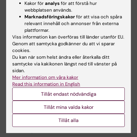
Universitetsbiblioteket KIB
Kakor för
analys
för att förstå hur
E-post:
webbplatsen används.
kib@ki.se
Marknadsföringskakor
för att visa och spåra
Har du frågor om hur man tar ut rapporter i KI RIMS
relevant innehåll och annonser från externa
eller önskemål om en ny rapport kontakta KI RIMS-
plattformar.
supporten på KIB.
Viss information kan överföras till länder utanför EU.
Genom att samtycka godkänner du att vi sparar
cookies.
Du kan när som helst ändra eller återkalla ditt
samtycke via kakikonen längst ned till vänster på
KI RIMS
Tags
sidan.
Mer information om våra kakor
Read this information in English
Uppdaterad av:
Tillåt endast nödvändiga
Sara Janzen
2025-09-19
Innehållsgranskare:
Tillåt mina valda kakor
Caroline Myrberg
Tillåt alla
Dela