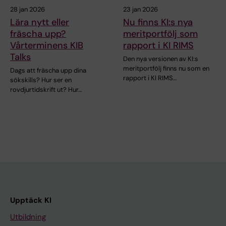
28 jan 2026
23 jan 2026
Lära nytt eller
Nu finns KI:s nya
fräscha upp?
meritportfölj som
Vårterminens KIB
rapport i KI RIMS
Talks
Den nya versionen av KI:s
meritportfölj finns nu som en
Dags att fräscha upp dina
rapport i KI RIMS…
sökskills? Hur ser en
rovdjurtidskrift ut? Hur…
Upptäck KI
Utbildning