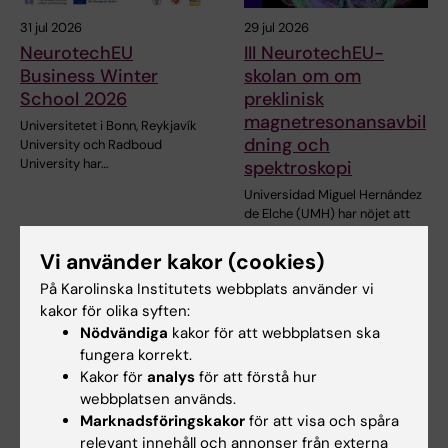
31 jul 2026
29 jul 2026
NeurotechEU
III NeurotechEU-
Business Winter
skolan om om
School 2026
preklinisk
magnetresonansavbil
Universitetet i Bonn, Reykjavík
dning och
University och Radboud
University har…
spektroskopi
Universidad Miguel Hernández
de Elche (UMH) har nöjet att
tillkännage den…
Vi använder kakor (cookies)
På Karolinska Institutets webbplats använder vi
kakor för olika syften:
Nödvändiga
kakor för att webbplatsen ska
fungera korrekt.
Kakor för
analys
för att förstå hur
webbplatsen används.
Marknadsföringskakor
för att visa och spåra
28 jul 2026
1 jul 2026
relevant innehåll och annonser från externa