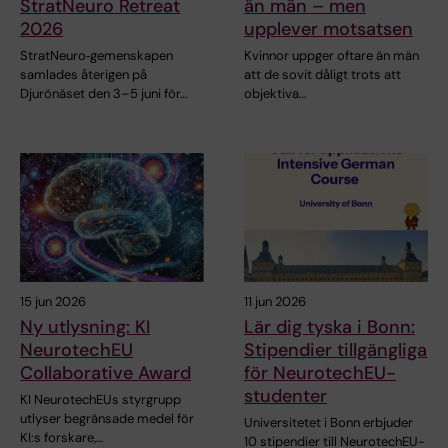
StratNeuro Retreat
än män – men
2026
upplever motsatsen
StratNeuro‑gemenskapen
Kvinnor uppger oftare än män
samlades återigen på
att de sovit dåligt trots att
Djurönäset den 3–5 juni för…
objektiva…
15 jun 2026
11 jun 2026
Ny utlysning: KI
Lär dig tyska i Bonn:
NeurotechEU
Stipendier tillgängliga
Collaborative Award
för NeurotechEU-
studenter
KI NeurotechEUs styrgrupp
utlyser begränsade medel för
Universitetet i Bonn erbjuder
KI:s forskare,…
10 stipendier till NeurotechEU-