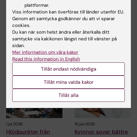
NeurotechEU:s
StratNeuro
plattformar.
Viss information kan överföras till länder utanför EU.
vinterskola om
studentkåren
Genom att samtycka godkänner du att vi sparar
"Smart sleep:
StratNeuro har etablerat ett
cookies.
Exploring the future
studentråd för att stärka
Du kan när som helst ändra eller återkalla ditt
kopplingen mellan…
of sleep
samtycke via kakikonen längst ned till vänster på
measurements"
sidan.
NeurotechEU:s vinterskola om
Mer information om våra kakor
smart sömn, som organiseras
Read this information in English
av Medical…
Tillåt endast nödvändiga
Tillåt mina valda kakor
Tillåt alla
1 jul 2026
16 jun 2026
Höjdpunkter från
Kvinnor sover bättre