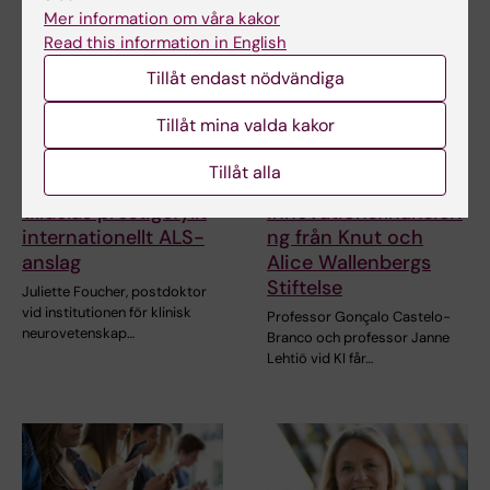
Mer information om våra kakor
Read this information in English
Tillåt endast nödvändiga
Tillåt mina valda kakor
27 jul 2026
24 jul 2026
Tillåt alla
Juliette Foucher
Två KI-forskare får
tilldelas prestigefyllt
innovationsfinansieri
internationellt ALS-
ng från Knut och
anslag
Alice Wallenbergs
Stiftelse
Juliette Foucher, postdoktor
vid institutionen för klinisk
Professor Gonçalo Castelo-
neurovetenskap…
Branco och professor Janne
Lehtiö vid KI får…