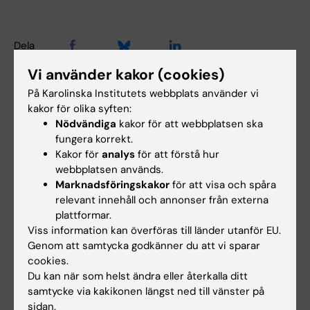
Dela
Vi använder kakor (cookies)
På Karolinska Institutets webbplats använder vi
kakor för olika syften:
Relaterat
Nödvändiga
kakor för att webbplatsen ska
fungera korrekt.
Pressmeddelande från Astma- och
Kakor för
analys
för att förstå hur
Allergiförbundets Forskningsfond
webbplatsen används.
KI-doktorander får stipendier från Astma- och
Marknadsföringskakor
för att visa och spåra
Allergiförbundet 2025
relevant innehåll och annonser från externa
plattformar.
Mer om Astma- och Allergiförbundet
Viss information kan överföras till länder utanför EU.
Genom att samtycka godkänner du att vi sparar
cookies.
Du kan när som helst ändra eller återkalla ditt
Relaterade artiklar
samtycke via kakikonen längst ned till vänster på
sidan.