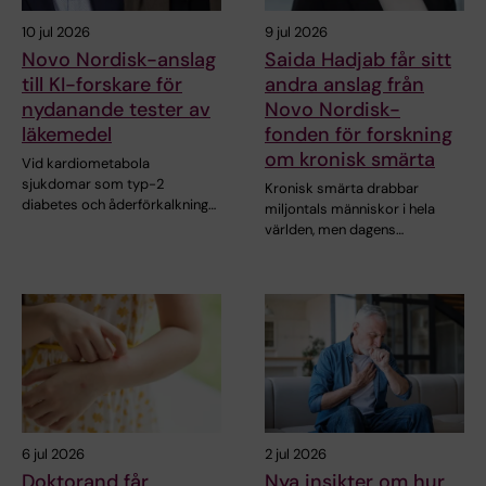
10 jul 2026
9 jul 2026
Novo Nordisk-anslag
Saida Hadjab får sitt
till KI-forskare för
andra anslag från
nydanande tester av
Novo Nordisk-
läkemedel
fonden för forskning
om kronisk smärta
Vid kardiometabola
sjukdomar som typ-2
Kronisk smärta drabbar
diabetes och åderförkalkning…
miljontals människor i hela
världen, men dagens…
6 jul 2026
2 jul 2026
Doktorand får
Nya insikter om hur