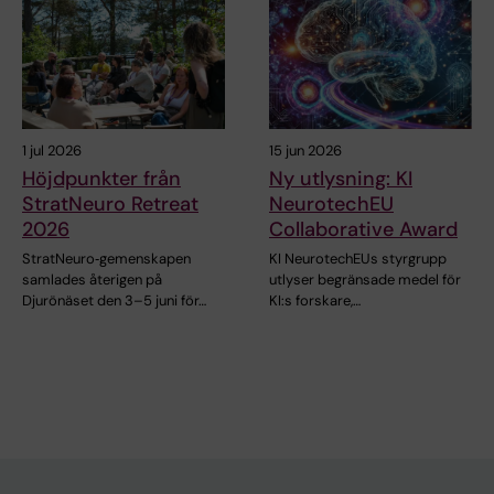
1 jul 2026
15 jun 2026
Höjdpunkter från
Ny utlysning: KI
StratNeuro Retreat
NeurotechEU
2026
Collaborative Award
StratNeuro‑gemenskapen
KI NeurotechEUs styrgrupp
samlades återigen på
utlyser begränsade medel för
Djurönäset den 3–5 juni för…
KI:s forskare,…