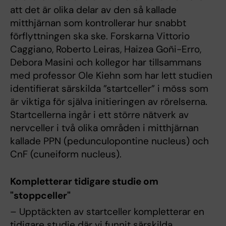
att det är olika delar av den så kallade
mitthjärnan som kontrollerar hur snabbt
förflyttningen ska ske. Forskarna Vittorio
Caggiano, Roberto Leiras, Haizea Goñi-Erro,
Debora Masini och kollegor har tillsammans
med professor Ole Kiehn som har lett studien
identifierat särskilda ”startceller” i möss som
är viktiga för själva initieringen av rörelserna.
Startcellerna ingår i ett större nätverk av
nervceller i två olika områden i mitthjärnan
kallade PPN (pedunculopontine nucleus) och
CnF (cuneiform nucleus).
Kompletterar tidigare studie om
"stoppceller"
– Upptäckten av startceller kompletterar en
tidigare studie där vi funnit särskilda