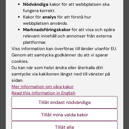
Nödvändiga
kakor för att webbplatsen ska
fungera korrekt.
Kakor för
analys
för att förstå hur
Publikation
webbplatsen används.
"Midbrain circuits that set locomotor speed
Marknadsföringskakor
för att visa och spåra
and gait selection”
relevant innehåll och annonser från externa
plattformar.
Caggiano V, Leiras R, Goñi-Erro H, Masini D,
Viss information kan överföras till länder utanför EU.
Bellardita C, Bouvier J, Caldeira V, Fisone G &
Genom att samtycka godkänner du att vi sparar
Kiehn O
cookies.
Nature, online 17 januari 2018, doi:
Du kan när som helst ändra eller återkalla ditt
10.1038/nature25448
samtycke via kakikonen längst ned till vänster på
sidan.
Mer information om våra kakor
Read this information in English
Neurovetenskap
Parkinsons sjukdom
Tags
Tillåt endast nödvändiga
Tillåt mina valda kakor
Uppdaterad av:
KI Kommunikati…
2021-08-04
Tillåt alla