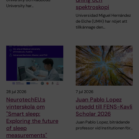
University har…
spektroskopi
Universidad Miguel Hernández
de Elche (UMH) har nöjet att
tillkännage den…
28 jul 2026
7 jul 2026
NeurotechEU:s
Juan Pablo Lopez
vinterskola om
utsedd till FENS-Kavli
"Smart sleep:
Scholar 2026
Exploring the future
Juan Pablo Lopez, biträdande
of sleep
professor vid Institutionen för…
measurements"