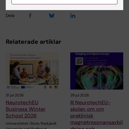
Dela
Relaterade artiklar
31 jul 2026
29 jul 2026
NeurotechEU
III NeurotechEU-
Business Winter
skolan om om
School 2026
preklinisk
magnetresonansavbil
Universitetet i Bonn, Reykjavík
dning och
University och Radboud