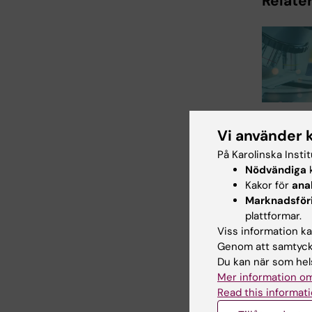
Relater
27 jul 2026
Juliette
Vi använder 
tilldelas
På Karolinska Insti
prestigef
Nödvändiga
k
internati
Kakor för
ana
ALS-ans
Marknadsför
plattformar.
Juliette Fou
postdoktor 
Viss information kan
institutionen
Genom att samtycka
klinisk
Du kan när som hels
neuroveten
Mer information om
Read this informati