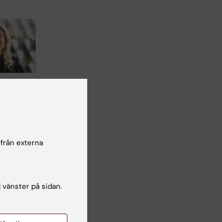
rlström
Nordisk-
 om ny
g vid
 från externa
sjukdom
röm,
cent
l vänster på sidan.
…