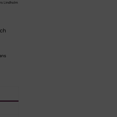
rs Lindholm
och
ans