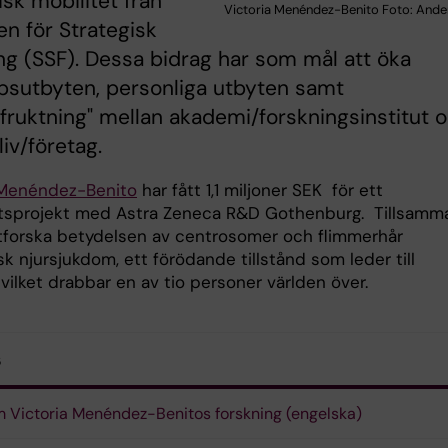
isk mobilitet från
Victoria Menéndez-Benito Foto: Ande
sen för Strategisk
ng (SSF). Dessa bidrag har som mål att öka
psutbyten, personliga utbyten samt
fruktning" mellan akademi/forskningsinstitut 
liv/företag.
 Menéndez-Benito
har fått 1,1 miljoner SEK för ett
sprojekt med Astra Zeneca R&D Gothenburg. Tillsamm
tforska betydelsen av centrosomer och flimmerhår
sk njursjukdom, ett förödande tillstånd som leder till
 vilket drabbar en av tio personer världen över.
s
 Victoria Menéndez-Benitos forskning (engelska)