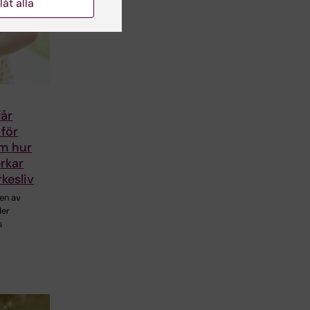
llåt alla
får
för
om hur
rkar
rkesliv
en av
der
s