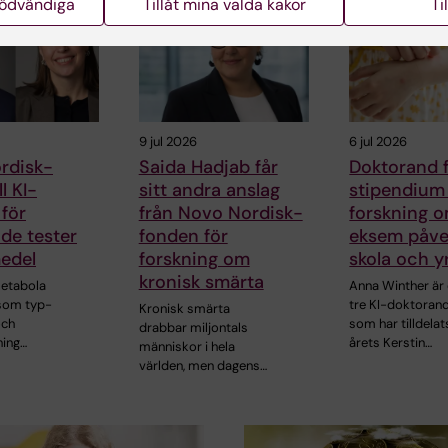
nödvändiga
Tillåt mina valda kakor
Ti
9 jul 2026
6 jul 2026
rdisk-
Saida Hadjab får
Doktorand 
ll KI-
sitt andra anslag
stipendium 
 för
från Novo Nordisk-
forskning 
de tester
fonden för
eksem påve
edel
forskning om
skola och y
kronisk smärta
metabola
Anna Winther är 
som typ-
tre KI-doktoran
Kronisk smärta
och
som har tilldelat
drabbar miljontals
ning…
årets Kerstin…
människor i hela
världen, men dagens…