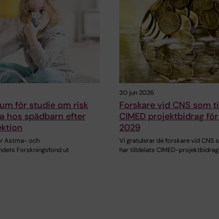
30 jun 2026
um för studie om risk
Forskare vid CNS som til
a hos spädbarn efter
CIMED projektbidrag fö
ektion
2029
lar Astma- och
Vi gratulerar de forskare vid CNS
undets Forskningsfond ut
har tilldelats CIMED-projektbidrag