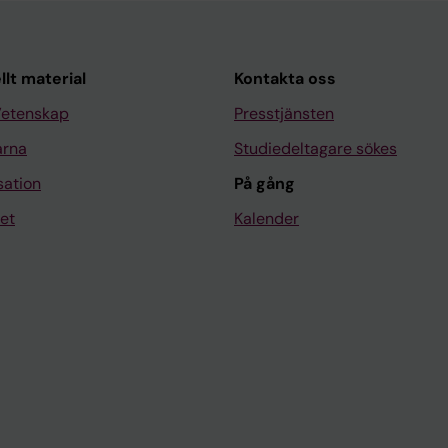
llt material
Kontakta oss
Vetenskap
Presstjänsten
arna
Studiedeltagare sökes
sation
På gång
et
Kalender