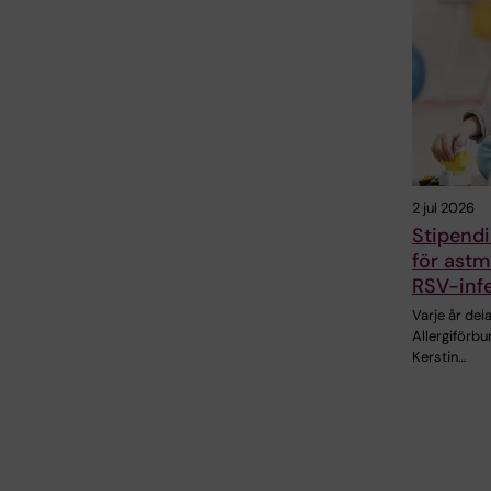
2 jul 2026
Stipendi
för astm
RSV-inf
Varje år de
Allergiförb
Kerstin…