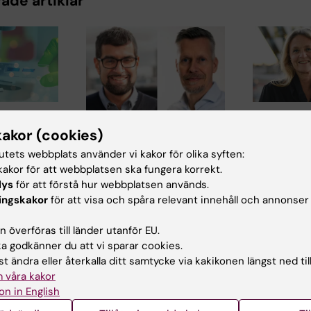
ade artiklar
15 jul 2026
 Foucher
Helena Ka
kakor (cookies)
24 jul 2026
får Novo 
Två KI-forskare får
tutets webbplats använder vi kakor för olika syften:
yllt
anslag för
akor för att webbplatsen ska fungera korrekt.
innovationsfinansiering
onellt
forskning
lys
för att förstå hur webbplatsen används.
från Knut och Alice
lag
behandlin
ingskakor
för att visa och spåra relevant innehåll och annonser
Wallenbergs Stiftelse
småkärls
cher,
Professor Gonçalo
vid
 överföras till länder utanför EU.
Helena Karlst
Castelo-Branco och
 för
 godkänner du att vi sparar cookies.
lektor och do
professor Janne Lehtiö vid
vid Karolinska
t ändra eller återkalla ditt samtycke via kakikonen längst ned til
KI får…
skap…
Institutet, har
 våra kakor
on in English