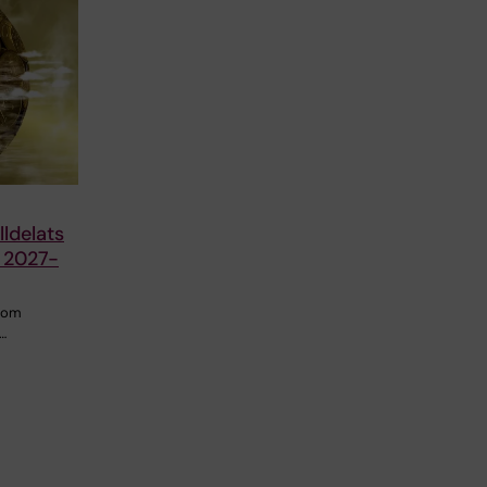
ldelats
r 2027-
 som
…