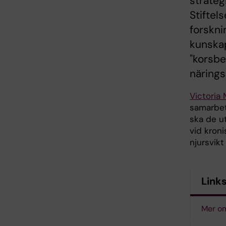
strateg
Stiftel
forskni
kunska
"korsbe
närings
Victoria
samarbet
ska de u
vid kroni
njursvikt
Link
Mer om