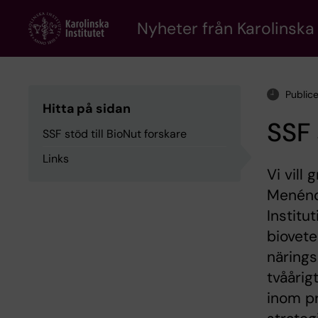
Skip
to
Nyheter från Karolinska 
main
content
Public
Hitta på sidan
SSF 
SSF stöd till BioNut forskare
Links
Vi vill 
Menénd
Institu
biovet
närings
tvåårig
inom p