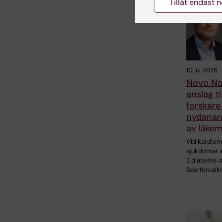
Tillåt endast 
10 jul 2026
Novo No
anslag ti
forskare
nydanan
av läkem
Vid kardio
sjukdomar 
2 diabetes 
åderförkalk