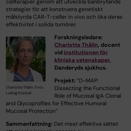
cellterapier genom att utveckla banbrytande
strategier för att konstruera genetiskt
målstyrda CAR-T-celler in vivo och öka deras
effektivitet i solida tumörer.
Forskningsledare:
Charlotte Thålin
, docent
vid
institutionen för
kliniska vetenskaper
,
Danderyds sjukhus.
Projekt:
“D-MAP:
Dissecting the Functional
Charlotte Thålin. Foto:
Ludvig Kostyal
Role of Mucosal IgA Clonal
and Glycoprofiles for Effective Humoral
Mucosal Protection”
Sammanfattning:
Det mest effektiva sättet