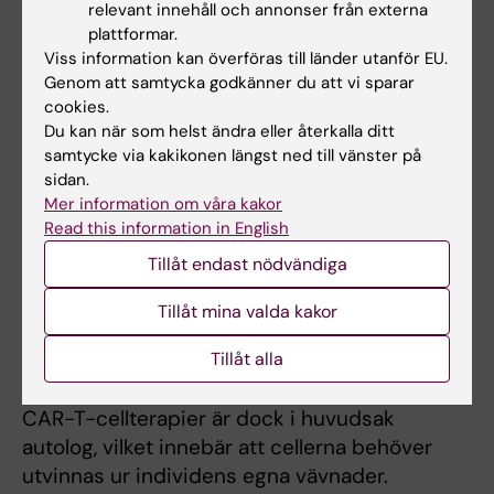
Forskningsledare:
William
relevant innehåll och annonser från externa
A. Nyberg
,
plattformar.
Viss information kan överföras till länder utanför EU.
forskarassistent vid
Genom att samtycka godkänner du att vi sparar
institutionen för medicin
,
cookies.
Huddinge.
Du kan när som helst ändra eller återkalla ditt
samtycke via kakikonen längst ned till vänster på
Projekt:
“Improving CAR-T
sidan.
cell therapies through
Mer information om våra kakor
William A. Nyberg.
AAV-mediated genetic
Foto: N/A
Read this information in English
engineering”
Tillåt endast nödvändiga
Sammanfattning:
T-celler som uttrycker
Tillåt mina valda kakor
chimära antigenreceptorer (CAR) har
revolutionerat cellterapier mot vissa
Tillåt alla
hematologiska cancerformer. Utvecklingen av
CAR-T-cellterapier är dock i huvudsak
autolog, vilket innebär att cellerna behöver
utvinnas ur individens egna vävnader.