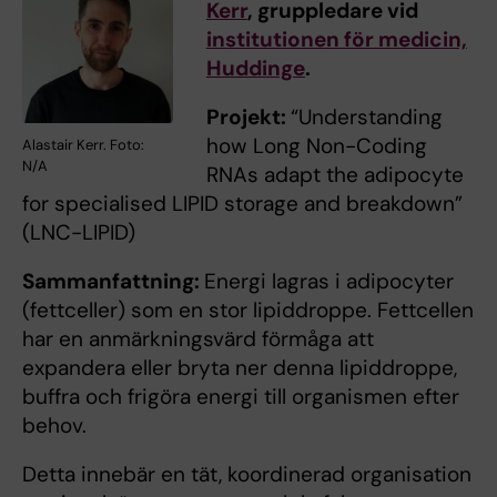
Kerr
, gruppledare vid
institutionen för medicin,
Huddinge
.
Projekt:
“Understanding
how Long Non-Coding
Alastair Kerr. Foto:
N/A
RNAs adapt the adipocyte
for specialised LIPID storage and breakdown”
(LNC-LIPID)
Sammanfattning:
Energi lagras i adipocyter
(fettceller) som en stor lipiddroppe. Fettcellen
har en anmärkningsvärd förmåga att
expandera eller bryta ner denna lipiddroppe,
buffra och frigöra energi till organismen efter
behov.
Detta innebär en tät, koordinerad organisation