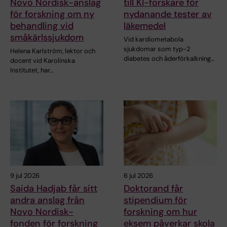
Novo Nordisk-anslag
till KI-forskare för
för forskning om ny
nydanande tester av
behandling vid
läkemedel
småkärlssjukdom
Vid kardiometabola
sjukdomar som typ-2
Helena Karlström, lektor och
diabetes och åderförkalkning…
docent vid Karolinska
Institutet, har…
9 jul 2026
6 jul 2026
Saida Hadjab får sitt
Doktorand får
andra anslag från
stipendium för
Novo Nordisk-
forskning om hur
fonden för forskning
eksem påverkar skola