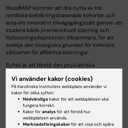
MoodMAP kommer att dra nytta av tre
nordiska befolkningsbaserade kohorter och
anta ett innovativt tillvägagångssätt genom att
studera både premenstruell störning och
förlossningsdepression tillsammans, för att
avslöja den biologiska grunden för kvinnors
sårbarhet för affektiva störningar.
Syftet är att förstå den psykiatriska
mottaglighet som är förknippad med
Vi använder kakor (cookies)
könshormoner. Detta öppnar möjligheten att
driva på transformativa förändringar av
På Karolinska Institutets webbplats använder vi
kakor för olika syften:
diagnos, förebyggande och
Nödvändiga
kakor för att webbplatsen ska
behandlingsstrategier för RMD, och i
fungera korrekt.
slutänden bidra till att minska könsklyftan i
Kakor för
analys
för att förstå hur
psykisk hälsa.
webbplatsen används.
Marknadsföringskakor
för att visa och spåra