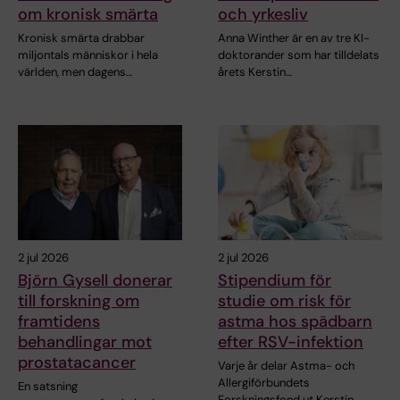
om kronisk smärta
och yrkesliv
Kronisk smärta drabbar
Anna Winther är en av tre KI-
miljontals människor i hela
doktorander som har tilldelats
världen, men dagens…
årets Kerstin…
2 jul 2026
2 jul 2026
Björn Gysell donerar
Stipendium för
till forskning om
studie om risk för
framtidens
astma hos spädbarn
behandlingar mot
efter RSV-infektion
prostatacancer
Varje år delar Astma- och
Allergiförbundets
En satsning
Forskningsfond ut Kerstin…