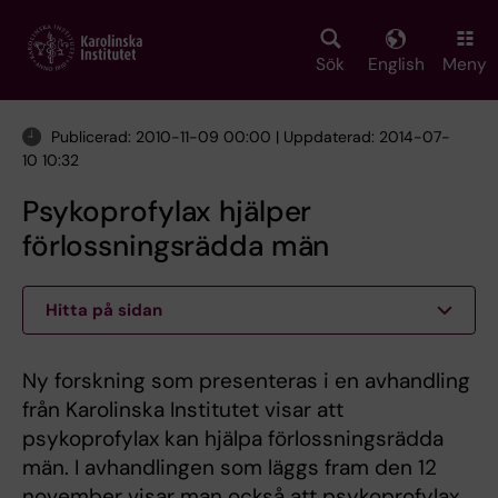
Skip
to
main
Sök
English
Meny
content
Publicerad: 2010-11-09 00:00 | Uppdaterad: 2014-07-
10 10:32
Psykoprofylax hjälper
förlossningsrädda män
Hitta på sidan
Ny forskning som presenteras i en avhandling
från Karolinska Institutet visar att
psykoprofylax kan hjälpa förlossningsrädda
män. I avhandlingen som läggs fram den 12
november visar man också att psykoprofylax