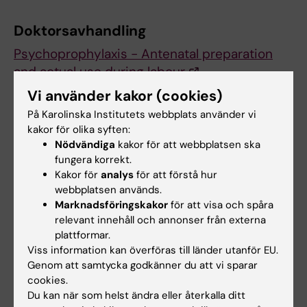
Doktorsavhandling
Psychoprophylaxis - Antenatal preparation
and actual use during labour
Malin Bergström
Vi använder kakor (cookies)
Karolinska institutet 2010, ISBN: 978-91-7457-
På Karolinska Institutets webbplats använder vi
052-6
kakor för olika syften:
Nödvändiga
kakor för att webbplatsen ska
fungera korrekt.
Graviditet och förlossning
Kakor för
analys
för att förstå hur
Tags
webbplatsen används.
Marknadsföringskakor
för att visa och spåra
relevant innehåll och annonser från externa
Uppdaterad av:
plattformar.
Webb Admin
2014-07-10
Viss information kan överföras till länder utanför EU.
Genom att samtycka godkänner du att vi sparar
cookies.
Dela
Du kan när som helst ändra eller återkalla ditt