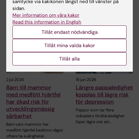
samtycke via kakikonen längst ned till vänster på
sidan.
Mer information om våra kakor
Relaterade artiklar
Read this information in English
Tillåt endast nödvändiga
Tillåt mina valda kakor
Tillåt alla
2 jul 2026
18 jun 2026
Barn till mammor
Längre pappaledighet
med medfött hjärtfel
kopplas till lägre risk
har ökad risk för
för depression
utvecklingsmässig
Pappor som tar flera
sårbarhet
månaders föräldraledighet
löper lägre risk att…
Barn vars mammor har
medfött hjärtfel bedöms något
oftare ha svårigheter…