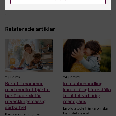
Tema: Kvinnors hälsa
Relaterade artiklar
2 jul 2026
24 jun 2026
Barn till mammor
Immunbehandling
med medfött hjärtfel
kan tillfälligt återställa
har ökad risk för
fertilitet vid tidig
utvecklingsmässig
menopaus
sårbarhet
En pilotstudie från Karolinska
Institutet visar att
Barn vars mammor har