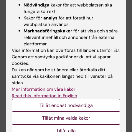
Anna Sandström, Charlotte Lindblad
Nödvändiga
kakor för att webbplatsen ska
Wollmann, Jonathan M Snowden, Neda Razaz,
fungera korrekt.
JAMA
, online 25 november 2024, doi:
Kakor för
analys
för att förstå hur
10.1001/jama.2024.20957.
webbplatsen används.
Marknadsföringskakor
för att visa och spåra
relevant innehåll och annonser från externa
plattformar.
Graviditet och förlossning
Gynekologi
Tags
Viss information kan överföras till länder utanför EU.
Genom att samtycka godkänner du att vi sparar
cookies.
Uppdaterad av:
Du kan när som helst ändra eller återkalla ditt
Felicia Lindberg
2024-11-26
samtycke via kakikonen längst ned till vänster på
sidan.
Mer information om våra kakor
Read this information in English
Dela
Tillåt endast nödvändiga
Tillåt mina valda kakor
Relaterat
Tillåt alla