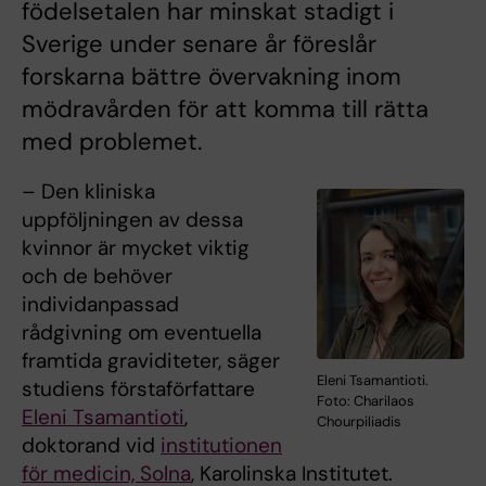
födelsetalen har minskat stadigt i
Sverige under senare år föreslår
forskarna bättre övervakning inom
mödravården för att komma till rätta
med problemet.
– Den kliniska
uppföljningen av dessa
kvinnor är mycket viktig
och de behöver
individanpassad
rådgivning om eventuella
framtida graviditeter, säger
Eleni Tsamantioti.
studiens förstaförfattare
Foto: Charilaos
Eleni Tsamantioti
,
Chourpiliadis
doktorand vid
institutionen
för medicin, Solna
, Karolinska Institutet.