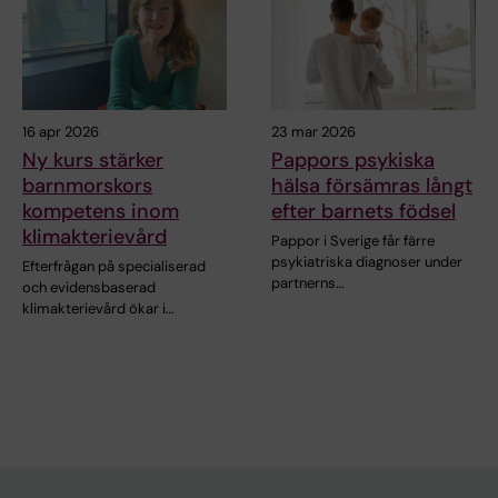
16 apr 2026
23 mar 2026
Ny kurs stärker
Pappors psykiska
barnmorskors
hälsa försämras långt
kompetens inom
efter barnets födsel
klimakterievård
Pappor i Sverige får färre
psykiatriska diagnoser under
Efterfrågan på specialiserad
partnerns…
och evidensbaserad
klimakterievård ökar i…