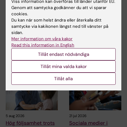
Viss information kan överföras till länder utanför EU.
KI Kommunikati…
2023-06-07
Genom att samtycka godkänner du att vi sparar
Innehållsgranskare:
cookies.
Gunilla Sonnebring
Du kan när som helst ändra eller återkalla ditt
samtycke via kakikonen längst ned till vänster på
sidan.
Dela
Mer information om våra kakor
Read this information in English
Tillåt endast nödvändiga
Relaterade artiklar
Tillåt mina valda kakor
Tillåt alla
5 aug 2026
21 jul 2026
Hög följsamhet trots
Sociala medier i