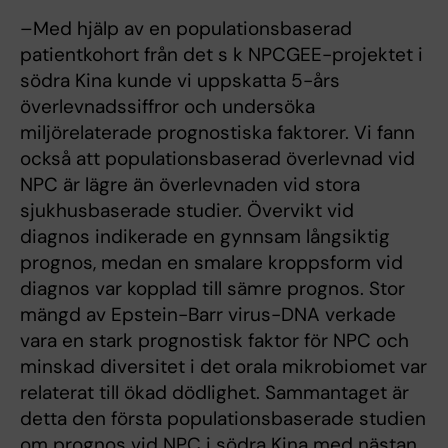
–Med hjälp av en populationsbaserad
patientkohort från det s k NPCGEE-projektet i
södra Kina kunde vi uppskatta 5-års
överlevnadssiffror och undersöka
miljörelaterade prognostiska faktorer. Vi fann
också att populationsbaserad överlevnad vid
NPC är lägre än överlevnaden vid stora
sjukhusbaserade studier. Övervikt vid
diagnos indikerade en gynnsam långsiktig
prognos, medan en smalare kroppsform vid
diagnos var kopplad till sämre prognos. Stor
mängd av Epstein-Barr virus-DNA verkade
vara en stark prognostisk faktor för NPC och
minskad diversitet i det orala mikrobiomet var
relaterat till ökad dödlighet. Sammantaget är
detta den första populationsbaserade studien
om prognos vid NPC i södra Kina med nästan