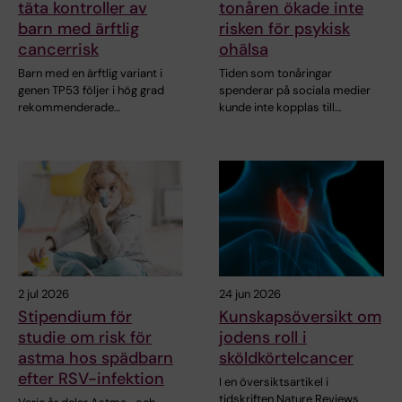
täta kontroller av
tonåren ökade inte
barn med ärftlig
risken för psykisk
cancerrisk
ohälsa
Barn med en ärftlig variant i
Tiden som tonåringar
genen TP53 följer i hög grad
spenderar på sociala medier
rekommenderade…
kunde inte kopplas till…
2 jul 2026
24 jun 2026
Stipendium för
Kunskapsöversikt om
studie om risk för
jodens roll i
astma hos spädbarn
sköldkörtelcancer
efter RSV-infektion
I en översiktsartikel i
tidskriften Nature Reviews