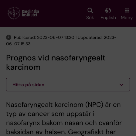
Skip
to
main
Sök
English
Meny
content
Publicerad: 2023-06-07 13:20 | Uppdaterad: 2023-
06-07 15:33
Prognos vid nasofaryngealt
karcinom
Hitta på sidan
Nasofaryngealt karcinom (NPC) är en
typ av cancer som uppstår i
nasofarynx bakom näsan och ovanför
baksidan av halsen. Geografiskt har