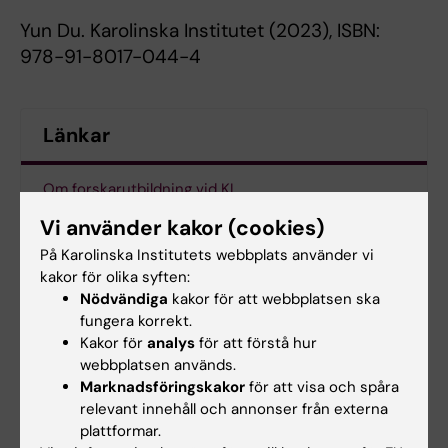
Yun Du. Karolinska Institutet (2023), ISBN:
978-91-8017-044-4
Länkar
Om forskarutbildning vid KI
Vi använder kakor (cookies)
Kalenderhändelse
På Karolinska Institutets webbplats använder vi
kakor för olika syften:
Nödvändiga
kakor för att webbplatsen ska
Forskarutbildning
Cancer och onkologi
fungera korrekt.
Tags
Kakor för
analys
för att förstå hur
Epidemiologi
webbplatsen används.
Marknadsföringskakor
för att visa och spåra
relevant innehåll och annonser från externa
plattformar.
Uppdaterad av: