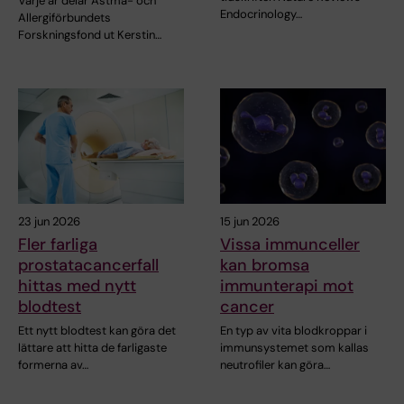
Varje år delar Astma- och
Endocrinology…
Allergiförbundets
Forskningsfond ut Kerstin…
23 jun 2026
15 jun 2026
Fler farliga
Vissa immunceller
prostatacancerfall
kan bromsa
hittas med nytt
immunterapi mot
blodtest
cancer
Ett nytt blodtest kan göra det
En typ av vita blodkroppar i
lättare att hitta de farligaste
immunsystemet som kallas
formerna av…
neutrofiler kan göra…