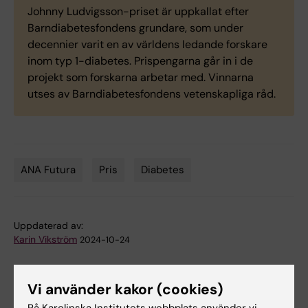
Johnny Ludvigsson-priset är uppkallat efter
Barndiabetesfondens grundare, som under
decennier varit en av världens ledande forskare
inom typ 1-diabetes. Prispengarna går in i de
projekt som forskarna arbetar med. Vinnarna
utses av Barndiabetesfondens vetenskapliga råd.
ANA Futura
Pris
Diabetes
Tags
Uppdaterad av:
Karin Vikström
2024-10-24
Vi använder kakor (cookies)
Dela
På Karolinska Institutets webbplats använder vi