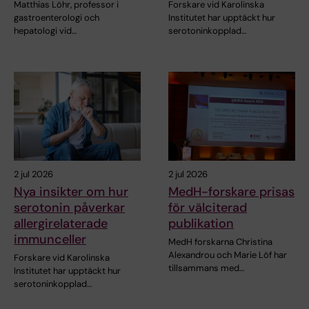
Matthias Löhr, professor i
Forskare vid Karolinska
gastroenterologi och
Institutet har upptäckt hur
hepatologi vid…
serotoninkopplad…
2 jul 2026
2 jul 2026
Nya insikter om hur
MedH-forskare prisas
serotonin påverkar
för välciterad
allergirelaterade
publikation
immunceller
MedH forskarna Christina
Alexandrou och Marie Löf har
Forskare vid Karolinska
tillsammans med…
Institutet har upptäckt hur
serotoninkopplad…