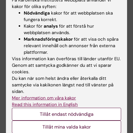
kakor för olika syften:
Nödvändiga
kakor för att webbplatsen ska
fungera korrekt.
Relaterat
Kakor för
analys
för att förstå hur
webbplatsen används.
Barndiabetesfondens Johnny Ludvigsson-priser
Marknadsföringskakor
för att visa och spåra
relevant innehåll och annonser från externa
plattformar.
Viss information kan överföras till länder utanför EU.
Relaterade artiklar
Genom att samtycka godkänner du att vi sparar
cookies.
Du kan när som helst ändra eller återkalla ditt
samtycke via kakikonen längst ned till vänster på
sidan.
Mer information om våra kakor
Read this information in English
Tillåt endast nödvändiga
5 aug 2026
3 jul 2026
RNA-teknik förbättrar
CLINTEC-professor
Tillåt mina valda kakor
resultaten vid
tilldelas