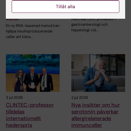
transplantation av
internationellt
Tillåt alla
insulinproducerande
hederspris
celler
Matthias Löhr, professor i
gastroenterologi och
En ny RNA-baserad metod kan
hepatologi vid…
hjälpa insulinproducerande
celler att klara…
3 jul 2026
2 jul 2026
CLINTEC-professor
Nya insikter om hur
tilldelas
serotonin påverkar
internationellt
allergirelaterade
hederspris
immunceller