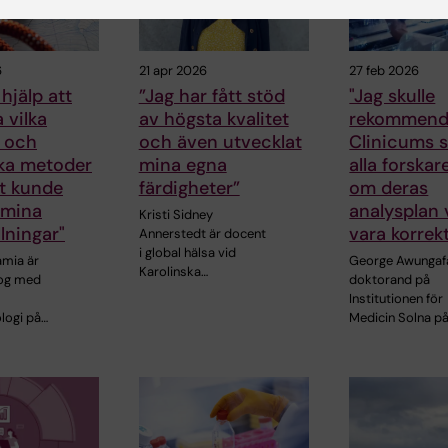
6
21 apr 2026
27 feb 2026
 hjälp att
”Jag har fått stöd
"Jag skulle
a vilka
av högsta kvalitet
rekommend
r och
och även utvecklat
Clinicums st
ska metoder
mina egna
alla forskar
t kunde
färdigheter”
om deras
 mina
analysplan 
Kristi Sidney
llningar"
vara korrek
Annerstedt är docent
i global hälsa vid
amia är
George Awungaf
Karolinska…
log med
doktorand på
Institutionen för
logi på…
Medicin Solna p