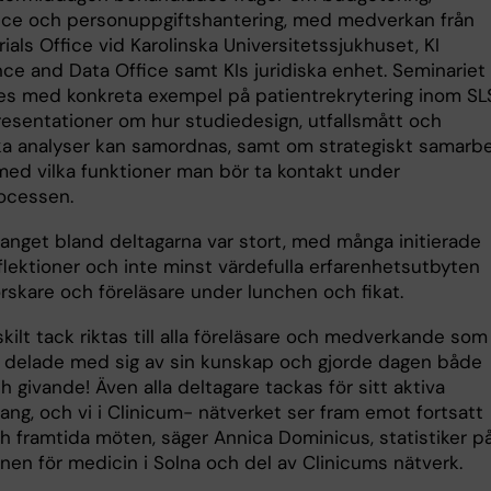
ce och personuppgiftshantering, med medverkan från
Trials Office vid Karolinska Universitetssjukhuset, KI
ce and Data Office samt KIs juridiska enhet. Seminariet
es med konkreta exempel på patientrekrytering inom SL
resentationer om hur studiedesign, utfallsmått och
ska analyser kan samordnas, samt om strategiskt samarbe
med vilka funktioner man bör ta kontakt under
ocessen.
nget bland deltagarna var stort, med många initierade
eflektioner och inte minst värdefulla erfarenhetsutbyten
rskare och föreläsare under lunchen och fikat.
skilt tack riktas till alla föreläsare och medverkande som
 delade med sig av sin kunskap och gjorde dagen både
ch givande! Även alla deltagare tackas för sitt aktiva
ng, och vi i Clinicum- nätverket ser fram emot fortsatt
ch framtida möten, säger Annica Dominicus, statistiker p
onen för medicin i Solna och del av Clinicums nätverk.