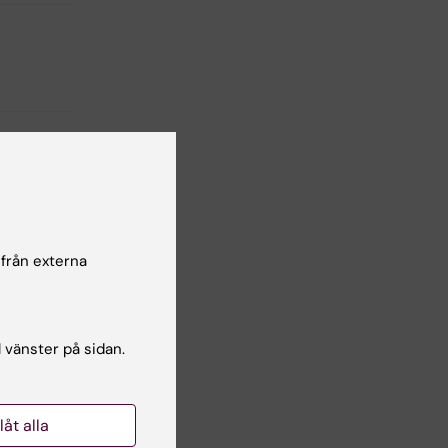
lsgranskare:
ra Eloranta
 från externa
l vänster på sidan.
llåt alla