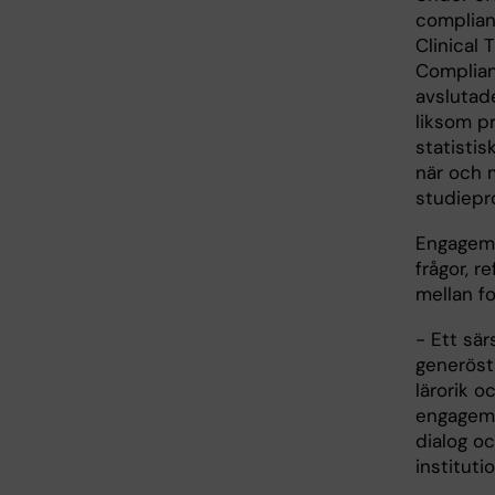
complian
Clinical 
Complian
avslutad
liksom p
statisti
när och 
studiepr
Engagema
frågor, r
mellan fo
− Ett sär
generöst
lärorik o
engagema
dialog o
instituti