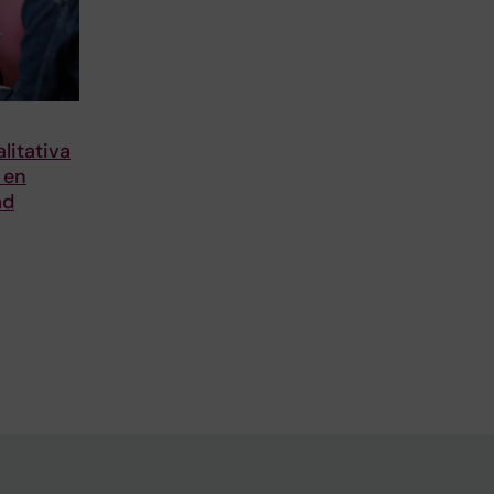
litativa
 en
ad