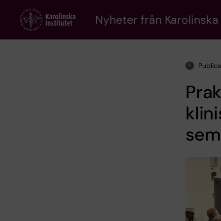
Skip
to
Nyheter från Karolinska 
main
content
Public
Prak
klin
sem