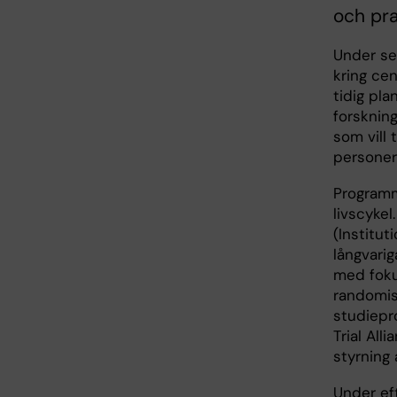
och pra
Under se
kring cen
tidig pla
forsknin
som vill 
personer 
Programm
livscyke
(Institut
långvari
med foku
randomis
studiepro
Trial All
styrning 
Under ef