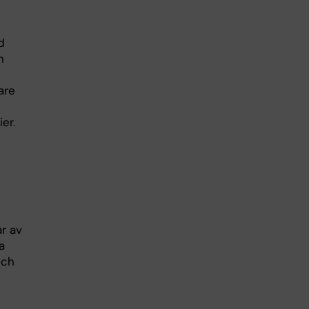
d
h
are
er.
r av
a
och