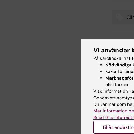
Cli
Tags
Uppdatera
Vi använder 
Sara Lidm
På Karolinska Insti
Nödvändiga
k
Kakor för
ana
Dela
Marknadsför
plattformar.
Viss information kan
Genom att samtycka
Relater
Du kan när som hels
Mer information om
Read this informati
Tillåt endast 