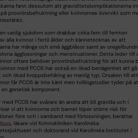
rskarna fann dessutom att graviditetskomplikationerna in
på provrörsbefruktning eller kvinnornas övervikt som m
misstänkt.
en vanlig sjukdom som drabbar cirka fem till femton
v alla kvinnor i fertil ålder och kännetecknas av att
arna har många och små äggblåsor samt av oregelbund
blivna ägglossningar och menstruationer. Detta leder till 
innor oftare behöver provrörsbefruktning för att kunna b
 Kvinnor med PCOS har också en ökad benägenhet att gå
t och ökad kroppsbehåring av manlig typ. Orsaken till att
nnor får PCOS är inte känt men tvillingstudier tyder på a
s en genetisk komponent.
r med PCOS har svårare än andra att bli gravida och i
isar vi att kvinnorna och barnet löper större risk för
tioner före och i samband med förlossningen, berättar
 Roos
, läkare vid Kvinnokliniken Karolinska
etssjukhuset och doktorand vid Karolinska Institutet i
m.