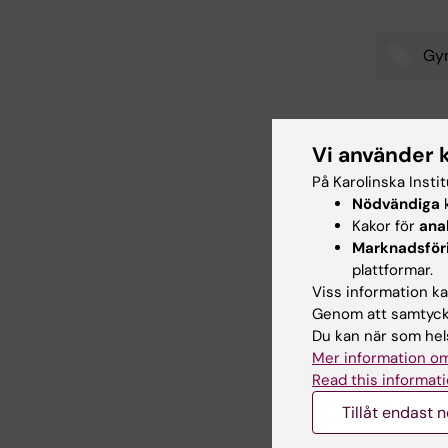
Gyn
Tags
Vi använder 
Uppdatera
Webb Adm
På Karolinska Insti
Nödvändiga
k
Kakor för
ana
Marknadsför
Dela
plattformar.
Viss information kan
Genom att samtycka
Du kan när som hels
Relater
Mer information om
Read this informati
Tillåt endast 