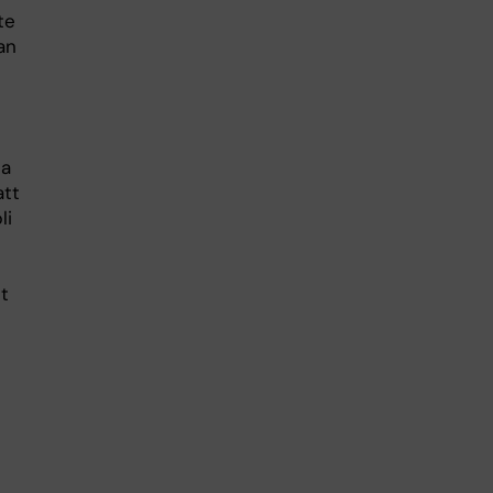
te
an
na
att
li
tt