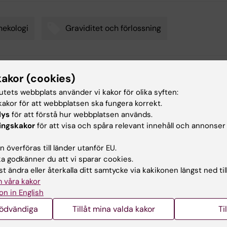
ekologi
Graviditet och förlossning
kakor (cookies)
d av:
in
2014-06-19
tutets webbplats använder vi kakor för olika syften:
akor för att webbplatsen ska fungera korrekt.
lys
för att förstå hur webbplatsen används.
ingskakor
för att visa och spåra relevant innehåll och annonser
 överföras till länder utanför EU.
 godkänner du att vi sparar cookies.
t ändra eller återkalla ditt samtycke via kakikonen längst ned til
ade artiklar
 våra kakor
on in English
nödvändiga
Tillåt mina valda kakor
Ti