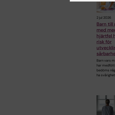
2 jul 2026
Barn ti
med med
hjärtfel
risk för
utveckl
sårbarh
Barn vars 
har medfött 
bedöms någ
ha svårighet