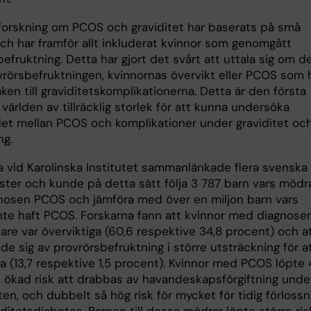
 forskning om PCOS och graviditet har baserats på små
och har framför allt inkluderat kvinnor som genomgått
efruktning. Detta har gjort det svårt att uttala sig om d
ovrörsbefruktningen, kvinnornas övervikt eller PCOS som 
aken till graviditetskomplikationerna. Detta är den första
 världen av tillräcklig storlek för att kunna undersöka
t mellan PCOS och komplikationer under graviditet oc
ng.
a vid Karolinska Institutet sammanlänkade flera svenska
ister och kunde på detta sätt följa 3 787 barn vars mödr
gnosen PCOS och jämföra med över en miljon barn vars
nte haft PCOS. Forskarna fann att kvinnor med diagnose
are var överviktiga (60,6 respektive 34,8 procent) och a
e sig av provrörsbefruktning i större utsträckning för a
da (13,7 respektive 1,5 procent). Kvinnor med PCOS löpte
 ökad risk att drabbas av havandeskapsförgiftning unde
ten, och dubbelt så hög risk för mycket för tidig förlossn