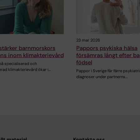
23 mar 2026
stärker barnmorskors
Pappors psykiska hälsa
ns inom klimakterievård
försämras långt efter b
födsel
på specialiserad och
rad klimakterievård ökar i…
Pappor i Sverige får färre psykiatr
diagnoser under partnerns…
llt material
Kontakta oss