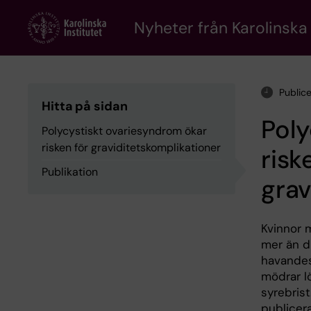
Skip
to
Nyheter från Karolinska 
main
content
Public
Hitta på sidan
Poly
Polycystiskt ovariesyndrom ökar
risken för graviditetskomplikationer
risk
Publikation
grav
Kvinnor 
mer än du
havandes
mödrar l
syrebrist
publicer