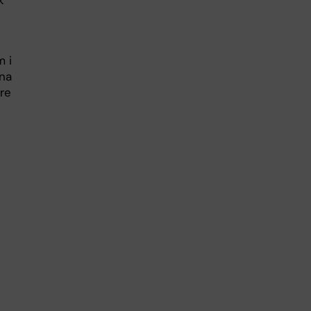
k
m i
rna
re