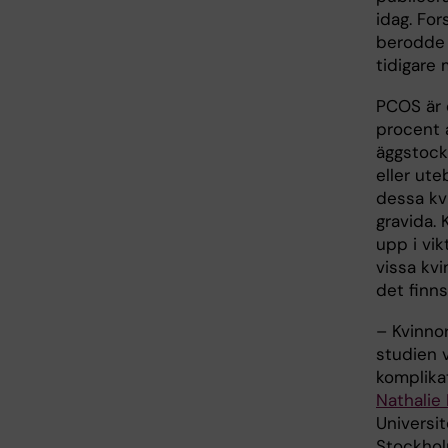
idag. Fo
berodde 
tidigare 
PCOS är 
procent a
äggstock
eller ute
dessa kv
gravida.
upp i vik
vissa kvi
det finn
– Kvinno
studien v
komplika
Nathalie
Universit
Stockhol