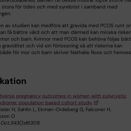
ditetsdiabetes. Barnen till dessa mödrar löpte större ris
s stora för tiden och med syrebrist i samband med
ngen.
en av studien kan medföra att gravida med PCOS runt o
kan få bättre vård och att man därmed kan minska riske
 mor och barn. Kvinnor med PCOS kan behöva följas bätt
 graviditet och vid sin förlossning så att riskerna kan
både för mor och barn skriver Nathalie Roos och hennes
ikation
adverse pregnancy outcomes in women with polycystic
ndrome: population based cohort study.
ieler H, Sahlin L, Ekman-Ordeberg G, Falconer H,
sson O
 Oct;343():d6309