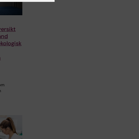
ersikt
and
kologisk
a
som
h