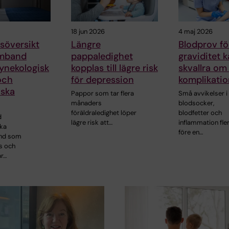
18 jun 2026
4 maj 2026
söversikt
Längre
Blodprov fö
amband
pappaledighet
graviditet 
ynekologisk
kopplas till lägre risk
skvallra om 
och
för depression
komplikatio
iska
Pappor som tar flera
Små avvikelser i
månaders
blodsocker,
föräldraledighet löper
blodfetter och
d
lägre risk att…
inflammation fle
ka
före en…
ånd som
s och
ar…