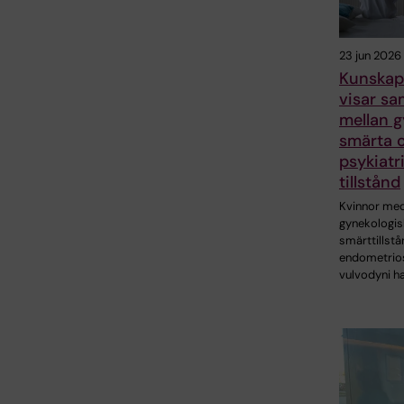
23 jun 2026
Kunskap
visar s
mellan g
smärta 
psykiatr
tillstånd
Kvinnor me
gynekologis
smärttillst
endometrio
vulvodyni h