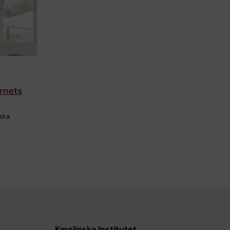
arnets
iska
Karolinska Institutet