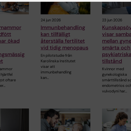
24 jun 2026
23 jun 2026
ll mammor
Immunbehandling
Kunskapsöv
fött
kan tillfälligt
visar samb
 har ökad
återställa fertilitet
mellan gyne
vid tidig menopaus
smärta och
ingsmässig
psykiatrisk
En pilotstudie från
et
tillstånd
Karolinska Institutet
visar att
mammor
Kvinnor med
immunbehandling
hjärtfel
gynekologiska
kan…
ot oftare
smärttillstånd 
er…
endometrios oc
vulvodyni har…