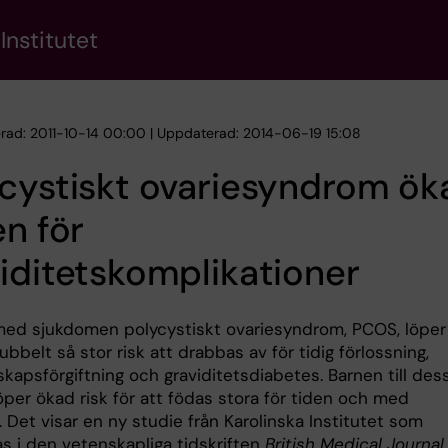
Institutet
erad: 2011-10-14 00:00 | Uppdaterad: 2014-06-19 15:08
cystiskt ovariesyndrom ök
en för
iditetskomplikationer
med sjukdomen polycystiskt ovariesyndrom, PCOS, löper
bbelt så stor risk att drabbas av för tidig förlossning,
kapsförgiftning och graviditetsdiabetes. Barnen till des
öper ökad risk för att födas stora för tiden och med
. Det visar en ny studie från Karolinska Institutet som
as i den vetenskapliga tidskriften
British Medical Journal