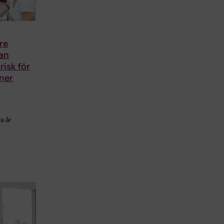
re
kan
risk för
ner
ra år