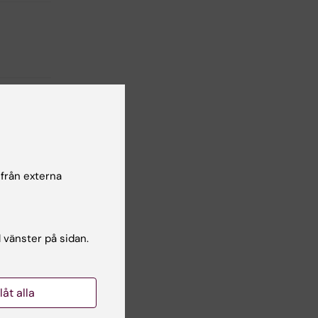
 från externa
l vänster på sidan.
llåt alla