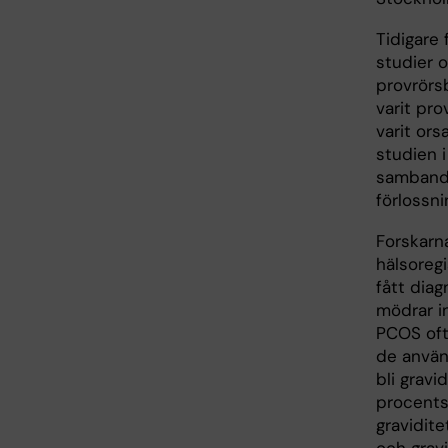
Tidigare
studier 
provrörsb
varit pr
varit ors
studien i
sambande
förlossni
Forskarn
hälsoreg
fått dia
mödrar i
PCOS oft
de använd
bli gravi
procents
gravidite