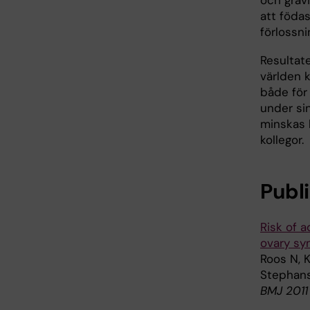
och gravi
att föda
förlossni
Resultat
världen 
både för
under sin
minskas 
kollegor.
Publ
Risk of 
ovary sy
Roos N, K
Stephan
BMJ 2011