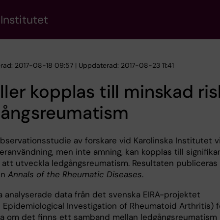
Institutet
erad: 2017-08-18 09:57 | Uppdaterad: 2017-08-23 11:41
ller kopplas till minskad ris
gångsreumatism
bservationsstudie av forskare vid Karolinska Institutet v
leranvändning, men inte amning, kan kopplas till signifika
k att utveckla ledgångsreumatism. Resultaten publiceras 
en
Annals of the Rheumatic Diseases
.
a analyserade data från det svenska EIRA-projektet
Epidemiological Investigation of Rheumatoid Arthritis) f
da om det finns ett samband mellan ledgångsreumatism