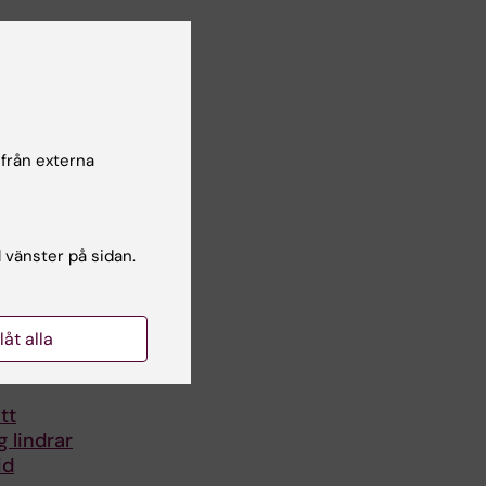
 från externa
l vänster på sidan.
llåt alla
tt
 lindrar
id