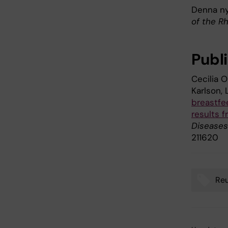
Denna ny
of the R
Publ
Cecilia O
Karlson,
breastfee
results 
Diseases
211620
Re
Tags