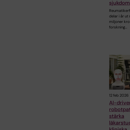
sjukdom
Reumatiker
delar i år ut
miljoner kron
forskning…
12 feb 2026
AI-drive
robotpat
stärka
läkarstu
kliniska