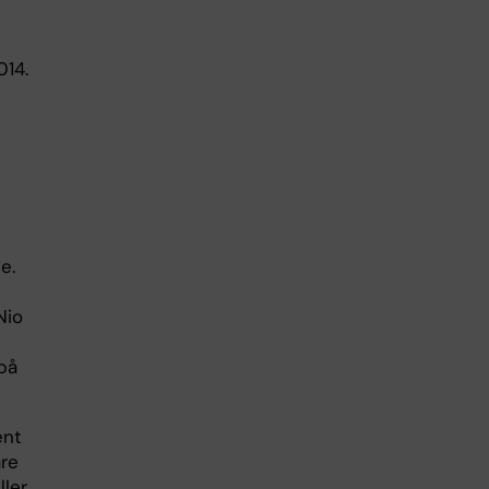
014.
e.
Nio
på
ent
are
ler.