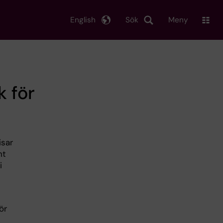
English
Sök
Meny
k för
isar
nt
i
ör