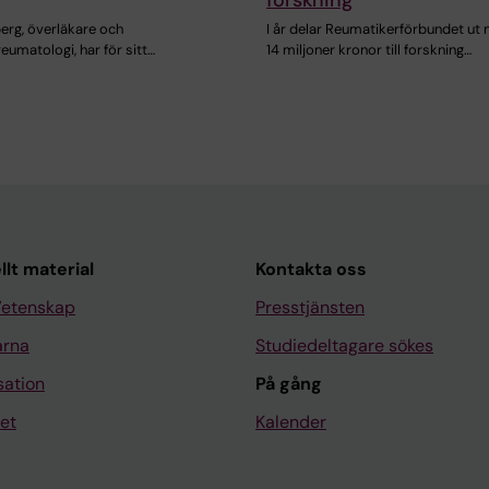
erg, överläkare och
I år delar Reumatikerförbundet ut 
reumatologi, har för sitt…
14 miljoner kronor till forskning…
llt material
Kontakta oss
Vetenskap
Presstjänsten
arna
Studiedeltagare sökes
sation
På gång
et
Kalender