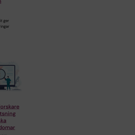
m
it ger
ringar
forskare
atsning
ska
kdomar