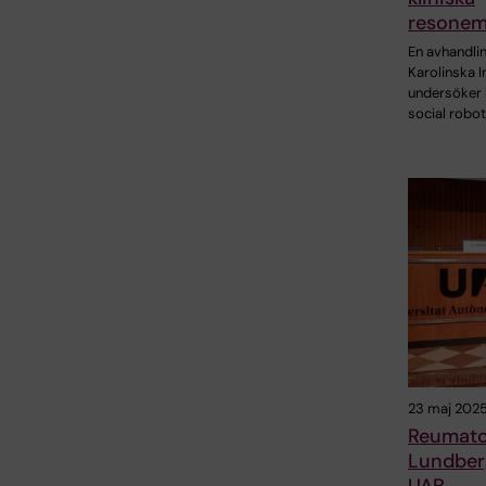
resone
En avhandlin
Karolinska I
undersöker 
social robot
23 maj 202
Reumatol
Lundberg
UAB