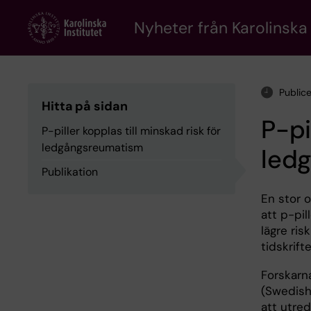
Skip
to
Nyheter från Karolinska 
main
content
Public
Hitta på sidan
P-pi
P-piller kopplas till minskad risk för
ledgångsreumatism
led
Publikation
En stor o
att p-pil
lägre ris
tidskrift
Forskarn
(Swedish 
att utre