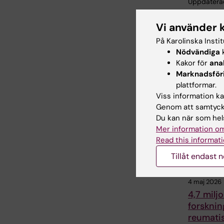
Uppdatera
Webb Adm
Vi använder 
På Karolinska Insti
Dela
Nödvändiga
k
Kakor för
ana
Marknadsför
plattformar.
Relater
Viss information kan
Genom att samtycka
Du kan när som hels
Mer information om
Read this informati
Tillåt endast 
4 maj 2026
4,7 miljon
forskni
reumati