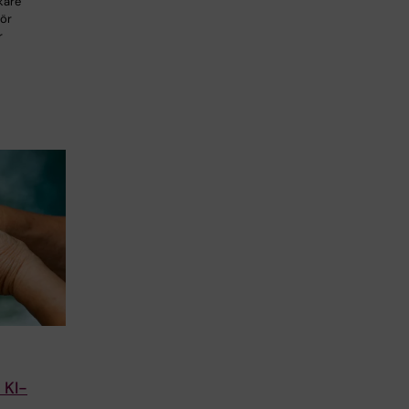
skare
för
r
 KI-