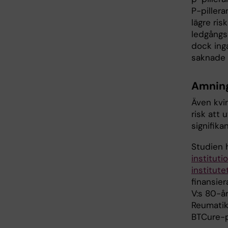
P-piller
lägre ri
ledgångs
dock ing
saknade 
Amning
Även kvi
risk att
signifika
Studien 
instituti
institute
finansie
V:s 80-år
Reumatik
BTCure-pr