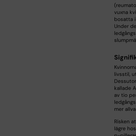
(reumato
vuxna kv
bosatta 
Under de
ledgångs
slumpmäs
Signifi
Kvinnorn
livsstil,
Dessutom
kallade A
av tio p
ledgångs
mer allva
Risken a
lägre hos
p-pillera