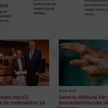
Fyra juniora for
institutionen för
mang
på institutionen 
medicin, Solna,
medicin Solna få
g vid
tilldelas…
varsitt…
nstitutet
hur en
,…
5
21 mar 2025
ogen Ingrid E.
Generös tilldelning från
 blir hedersdoktor på
Reumatikerförbundet till
forskning