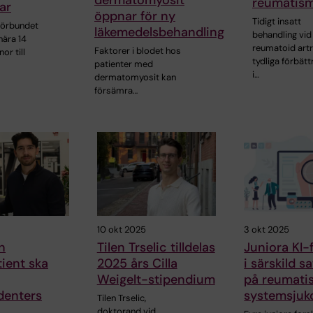
dermatomyosit
reumatis
ar
öppnar för ny
Tidigt insatt
förbundet
läkemedelsbehandling
behandling vid
 nära 14
reumatoid artr
Faktorer i blodet hos
or till
tydliga förbätt
patienter med
i…
dermatomyosit kan
försämra…
10 okt 2025
3 okt 2025
n
Tilen Trselic tilldelas
Juniora KI-
ient ska
2025 års Cilla
i särskild s
Weigelt-stipendium
på reumati
denters
systemsju
Tilen Trselic,
doktorand vid