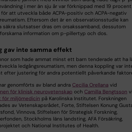
användning i mer än sju år var förknippad med 19 procent
sk för att utveckla både ACPA-positiv och ACPA-negativ
reumatism. Eftersom det är en observationsstudie kan
a säkra slutsatser dras om orsakssamband, dessutom
forskarna information om p-pillertyp och dos.
 gav inte samma effekt
nnor som hade ammat minst ett barn tenderade att ha l
 utveckla ledgångsreumatism, men denna koppling var int
nt efter justering för andra potentiellt påverkande faktore
har genomförts av bland andra
Cecilia Orellana
vid
onen för klinisk neurovetenskap
och
Camilla Bengtsson
v
t för miljömedicin
på Karolinska Institutet. Forskningen
rades av Vetenskapsrådet, Forte, Stiftelsen Konung Gust
sfond, Vinnova, Stiftelsen för Strategisk Forskning,
erfonden, Stockholms läns landsting, AFA Försäkring,
ojektet och National Institutes of Health.