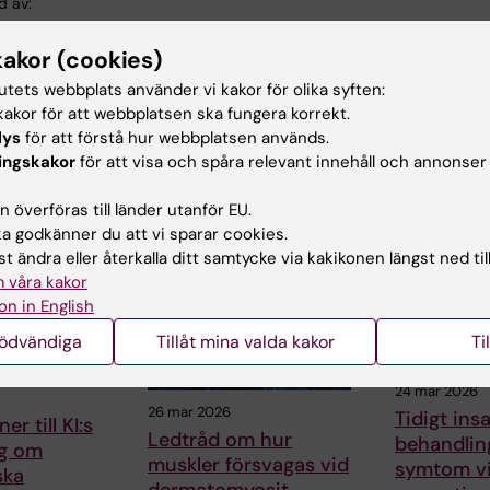
d av:
in
2017-08-23
kakor (cookies)
tutets webbplats använder vi kakor för olika syften:
akor för att webbplatsen ska fungera korrekt.
lys
för att förstå hur webbplatsen används.
ingskakor
för att visa och spåra relevant innehåll och annonser
ade artiklar
 överföras till länder utanför EU.
 godkänner du att vi sparar cookies.
t ändra eller återkalla ditt samtycke via kakikonen längst ned til
 våra kakor
on in English
nödvändiga
Tillåt mina valda kakor
Ti
24 mar 2026
26 mar 2026
Tidigt insa
er till KI:s
Ledtråd om hur
behandling
ng om
muskler försvagas vid
symtom v
ska