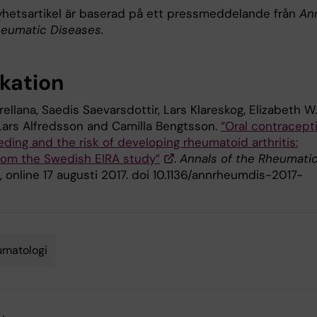
hetsartikel är baserad på ett pressmeddelande från
An
heumatic Diseases.
ikation
rellana, Saedis Saevarsdottir, Lars Klareskog, Elizabeth W.
 Lars Alfredsson and Camilla Bengtsson.
“Oral contracepti
ding and the risk of developing rheumatoid arthritis:
from the Swedish EIRA study”
.
Annals of the Rheumati
, online 17 augusti 2017. doi 10.1136/annrheumdis-2017-
umatologi