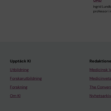
Ingrid Lundb
professor i 
Upptäck KI
Redaktione
Utbildning
Medicinsk 
Forskarutbildning
Medicinvet
Forskning
The Conver
Om KI
Nyhetsarkiv