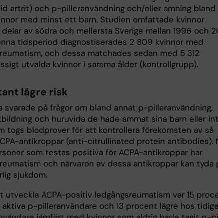
id artrit) och p-pilleranvändning och/eller amning bland
innor med minst ett barn. Studien omfattade kvinnor
i delar av södra och mellersta Sverige mellan 1996 och 2
nna tidsperiod diagnostiserades 2 809 kvinnor med
reumatism, och dessa matchades sedan med 5 312
sigt utvalda kvinnor i samma ålder (kontrollgrupp).
kant lägre risk
a svarade på frågor om bland annat p-pilleranvändning,
 utbildning och huruvida de hade ammat sina barn eller int
 togs blodprover för att kontrollera förekomsten av så
CPA-antikroppar (anti-citrullinated protein antibodies). 
ersoner som testas positiva för ACPA-antikroppar har
reumatism och närvaron av dessa antikroppar kan tyda 
rlig sjukdom.
tt utveckla ACPA-positiv ledgångsreumatism var 15 proc
 aktiva p-pilleranvändare och 13 procent lägre hos tidig
nvändare jämfört med kvinnor som aldrig hade tagit p-pil