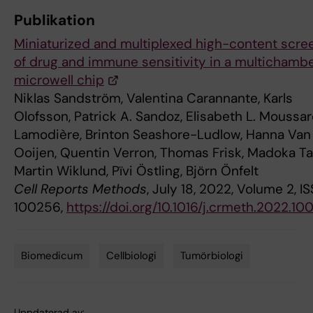
Publikation
Miniaturized and multiplexed high-content scre
of drug and immune sensitivity in a multichamb
microwell chip
Niklas Sandström, Valentina Carannante, Karls
Olofsson, Patrick A. Sandoz, Elisabeth L. Moussa
Lamodière, Brinton Seashore-Ludlow, Hanna Van
Ooijen, Quentin Verron, Thomas Frisk, Madoka Ta
Martin Wiklund, Pïvi Östling, Björn Önfelt
Cell Reports Methods
, July 18, 2022, Volume 2, IS
100256,
https://doi.org/10.1016/j.crmeth.2022.1
Biomedicum
Cellbiologi
Tumörbiologi
Tags
Uppdaterad av: