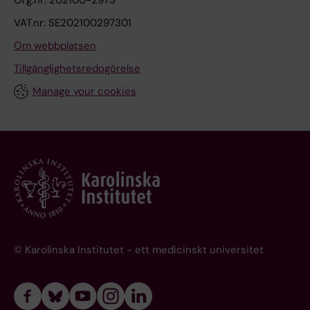
Org.nr: 202100-2973
VAT.nr: SE202100297301
Om webbplatsen
Tillgänglighetsredogörelse
Manage your cookies
© Karolinska Institutet - ett medicinskt universitet