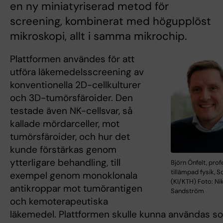
en ny miniatyriserad metod för
screening, kombinerat med högupplöst
mikroskopi, allt i samma mikrochip.
Plattformen användes för att
utföra läkemedelsscreening av
konventionella 2D-cellkulturer
och 3D-tumörsfäroider. Den
testade även NK-cellsvar, så
kallade mördarceller, mot
tumörsfäroider, och hur det
kunde förstärkas genom
ytterligare behandling, till
Björn Önfelt, prof
tillämpad fysik, S
exempel genom monoklonala
(KI/KTH) Foto: Ni
antikroppar mot tumörantigen
Sandström
och kemoterapeutiska
läkemedel. Plattformen skulle kunna användas s