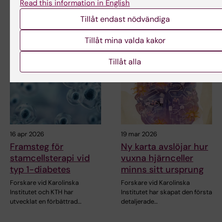
Read this information in English
konsolideringsanslag från…
Forskare vid Karolinska
Tillåt endast nödvändiga
Institutet har bidragit till en
internationell…
Tillåt mina valda kakor
Tillåt alla
16 apr 2026
19 mar 2026
Framsteg för
Ny karta avslöjar hur
stamcellsterapi vid
vuxna hjärnceller
typ 1-diabetes
minns sitt ursprung
Forskare vid Karolinska
Forskare vid Karolinska
Institutet och KTH har
Institutet har skapat den första
utvecklat en förbättrad…
detaljerade…