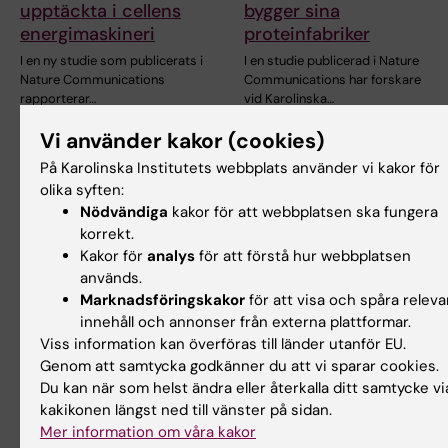
upptäckta i cellens
bygger sina
energimaskineri
proteinfabriker
I en ny studie som publicerats i
I en studie publicerad i Nature
Nature Communications
Communications har forskare
rapporterar…
vid Karolinska…
Vi använder kakor (cookies)
På Karolinska Institutets webbplats använder vi kakor för
olika syften:
Nödvändiga
kakor för att webbplatsen ska fungera
korrekt.
Kakor för
analys
för att förstå hur webbplatsen
används.
Marknadsföringskakor
för att visa och spåra releva
22 jun 2026
27 apr 2026
innehåll och annonser från externa plattformar.
AI hjälper till att hitta
Konsolideringsanslag
Viss information kan överföras till länder utanför EU.
nya
ger långsiktigt stöd
Genom att samtycka godkänner du att vi sparar cookies.
antibiotikakandidater
till forskning om
Du kan när som helst ändra eller återkalla ditt samtycke vi
mot
hjärninfektioner
kakikonen längst ned till vänster på sidan.
läkemedelsresistent
Federico Iovino har beviljats
Mer information om våra kakor
gonorré
ett femårigt