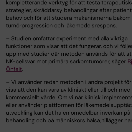
kompletterande verktyg för att testa terapeutisk
strategier, skräddarsy behandlingar efter patien
behov och för att studera mekanismerna bakom
tumörprogression och läkemedelsrespons.
– Studien omfattar experiment med alla viktiga
funktioner som visar att det fungerar, och vi följe
upp med studier där metoden används för att s
NK-cellsvar mot primära sarkomtumörer, säger
B
Önfelt
.
– Vi använder redan metoden i andra projekt för
visa att den kan vara av kliniskt eller till och med
kommersiellt värde. Om vi når klinisk implement
eller använder plattformen för läkemedelsupptä
utveckling kan det ha en omedelbar inverkan på
behandling och på människors hälsa, tillägger ha