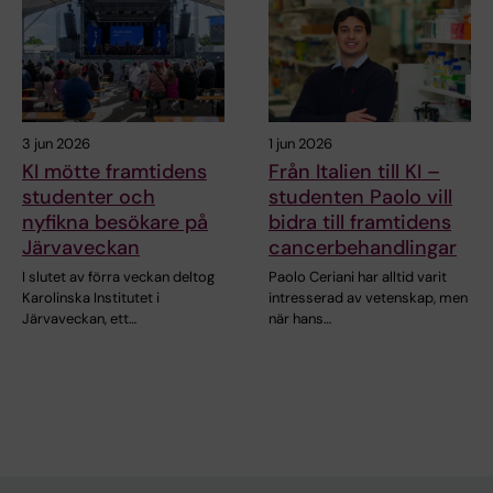
3 jun 2026
1 jun 2026
KI mötte framtidens
Från Italien till KI –
studenter och
studenten Paolo vill
nyfikna besökare på
bidra till framtidens
Järvaveckan
cancerbehandlingar
I slutet av förra veckan deltog
Paolo Ceriani har alltid varit
Karolinska Institutet i
intresserad av vetenskap, men
Järvaveckan, ett…
när hans…