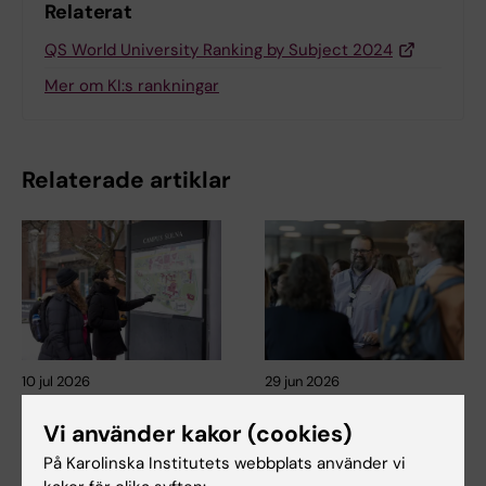
Relaterat
QS World University Ranking by Subject 2024
Mer om KI:s rankningar
Relaterade artiklar
10 jul 2026
29 jun 2026
Covid-19-pandemin
Nytt AI-nätverk ska
Vi använder kakor (cookies)
sporrade alumnen
stärka stödet till KI-
Daniels att lära sig
anställda och
På Karolinska Institutets webbplats använder vi
mer om folkhälsa
studenter