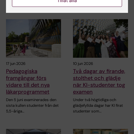
Tillåt alla
läkarprogrammet går…
5,5-åriga…
17 jun 2026
10 jun 2026
Pedagogiska
Två dagar av firande,
framgångar förs
stolthet och glädje
vidare till det nya
när KI-studenter tog
läkarprogrammet
examen
Den 5 juni examinerades den
Under två högtidliga och
sista kullen studenter från det
glädjefyllda dagar har KI firat
5,5-åriga…
studenter som…