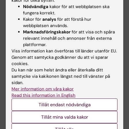
kakor för olika syften:
ikatastrofer
Nödvändiga
kakor för att webbplatsen ska
Den snabba utvecklingen av AI
fungera korrekt.
inom medicinsk forskning ökar
Masterprogrammet Public
behovet av…
Kakor för
analys
för att förstå hur
Health in Disasters gav den
före detta KI-…
webbplatsen används.
Marknadsföringskakor
för att visa och spåra
relevant innehåll och annonser från externa
plattformar.
Viss information kan överföras till länder utanför EU.
Genom att samtycka godkänner du att vi sparar
cookies.
Du kan när som helst ändra eller återkalla ditt
samtycke via kakikonen längst ned till vänster på
sidan.
17 jun 2026
17 jun 2026
Mer information om våra kakor
Nu går "sista kullen"
Pedagogiska
Read this information in English
från gamla
framgångar förs
läkarprogrammet ut i
vidare till det nya
Tillåt endast nödvändiga
yrkeslivet
läkarprogrammet
Tillåt mina valda kakor
När Gottfrid Rehnman och
Den 5 juni examinerades den
hans kursare på det 5,5-åriga
sista kullen studenter från det