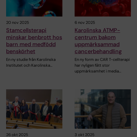
20 nov 2025
6 nov 2025
Stamcellsterapi
Karolinska ATMP-
minskar benbrott hos
centrum bakom
barn med medfödd
uppmärksammad
benskörhet
cancerbehandling
En ny studie från Karolinska
En ny form av CAR T-cellterapi
Institutet och Karolinska…
har nyligen fått stor
uppmärksamhet i media…
26 okt 2025
3 okt 2025