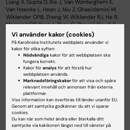
Liang X, Gupta D, Xie J, Van Wonterghem E,
Van Hoecke L, Hean J, Niu Z, Ghaeidamini M,
Wiklander OPB, Zheng W, Wiklander RJ, He R,
Mamand DR, Bost J, Zhou G, Zhou H, Roudi S,
Estupiñán HY, Rädler J, Zickler AM, Görgens A,
Vi använder kakor (cookies)
Hou VWQ, Slovak R, Hagey DW, de Jong OG,
På Karolinska Institutets webbplats använder vi
Uy AG, Zong Y, Mäger I, Perez CM, Roberts TC,
kakor för olika syften:
Carter D, Vader P, Esbjörner EK, de Fougerolles
Nödvändiga
kakor för att webbplatsen ska
fungera korrekt.
A, Wood MJA, Vandenbroucke RE, Nordin JZ, El
Kakor för
analys
för att förstå hur
Andaloussi S
webbplatsen används.
Nat Commun 2025 Apr;16(1):4028
Marknadsföringskakor
för att visa och spåra
relevant innehåll och annonser från externa
plattformar.
ATMP
Viss information kan överföras till länder utanför EU.
Tags
Genom att samtycka godkänner du att vi sparar
cookies.
Du kan när som helst ändra eller återkalla ditt
Uppdaterad av:
samtycke via kakikonen längst ned till vänster på
Christina Sundqvist
2025-04-30