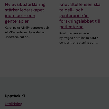
Ny avsiktsförklaring
Knut Steffensen ska
stärker ledarskapet
ta cell- och
inom cell- och
genterapi från
genterapier
forskningslabbet till
patienterna
Karolinska ATMP-centrum och
ATMP-centrum Uppsala har
Knut Steffensen leder
undertecknat en…
nyinvigda Karolinska ATMP-
centrum, en satsning som…
Upptäck KI
Utbildning