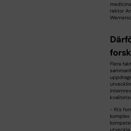
medicinsk
rektor A
Wernerso
Därf
fors
Flera fak
sammanhål
uppdrag
utvecklin
internre
kvalitets
- KI:s fo
komplex 
kompetens
utveckla