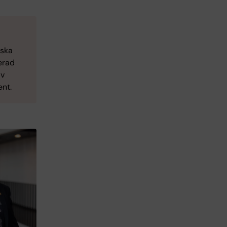
iska
erad
av
ent.