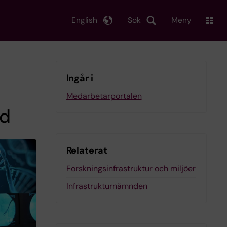
English
Sök
Meny
Ingår i
Medarbetarportalen
ad
Relaterat
Forskningsinfrastruktur och miljöer
Infrastrukturnämnden