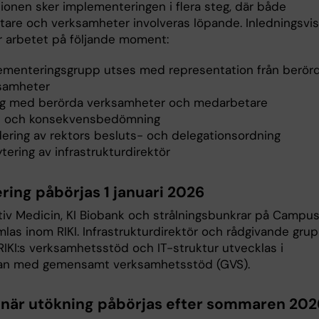
tionen sker implementeringen i flera steg, där både
are och verksamheter involveras löpande. Inledningsvis
r arbetet på följande moment:
ementeringsgrupp utses med representation från berör
samheter
og med berörda verksamheter och medarbetare
- och konsekvensbedömning
dering av rektors besluts- och delegationsordning
tering av infrastrukturdirektör
ring påbörjas 1 januari 2026
iv Medicin, KI Biobank och strålningsbunkrar på Campu
mlas inom RIKI. Infrastrukturdirektör och rådgivande gru
. RIKI:s verksamhetsstöd och IT-struktur utvecklas i
an med gemensamt verksamhetsstöd (GVS).
inär utökning påbörjas efter sommaren 202