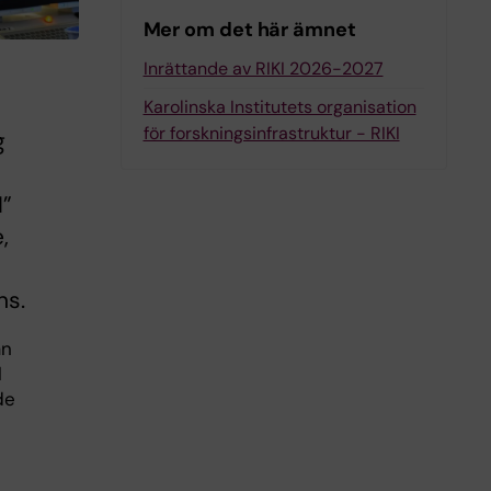
Mer om det här ämnet
Inrättande av RIKI 2026-2027
Karolinska Institutets organisation
för forskningsinfrastruktur - RIKI
g
I”
,
ns.
ån
l
de