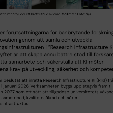
nstitutet erbjuder ett brett utbud av core-faciliteter. Foto: N/A
ker förutsättningarna för banbrytande forsknin
ovation genom att samla och utveckla
ngsinfrastrukturen i ”Research Infrastructure K
Syftet är att skapa ännu bättre stöd till forskare
tta samarbete och säkerställa att KI möter
ens krav på utveckling, säkerhet och kompete
r beslutat att inrätta Research Infrastructure KI (RIKI) fr
1 januari 2026. Verksamheten byggs upp stegvis fram til
 2027 som ett sätt att tillgodose universitetets växan
 samordnad, kvalitetssäkrad och säker
sinfrastruktur.