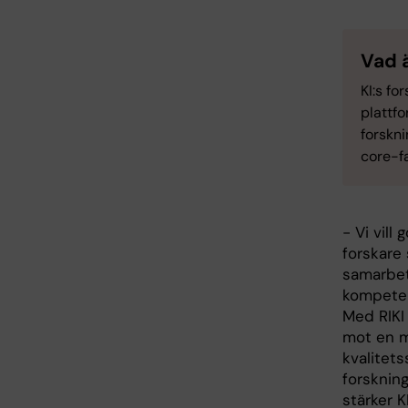
Vad 
KI:s fo
plattf
forskni
core-fa
- Vi vill
forskare 
samarbe
kompeten
Med RIKI 
mot en 
kvalitet
forskning
stärker 