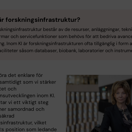
är forskningsinfrastruktur?
rskningsinfrastruktur består av de resurser, anläggningar, tekn
ormar och servicefunktioner som behövs för att bedriva avanc
ng. Inom KI är forskningsinfrastrukturen ofta tillgänglig i form 
ciliteter såsom databaser, biobank, laboratorier och instrum
 göra det enklare för
samtidigt som vi stärker
tet och
sutvecklingen inom KI.
tar vi ett viktigt steg
mer samordnad och
ssäkrad
sinfrastruktur, vilket
KI:s position som ledande