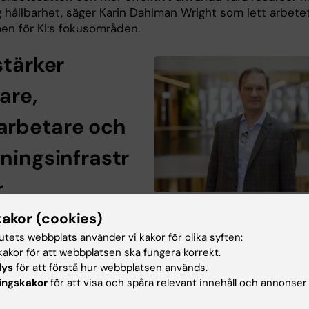
g hållbarhet, säger Karin Dahlman Wright som lett arbete
en för KI:s fokusområden.
stärker
are,
rbetare och
kningsinfrastr
r
Dekan KI Solna Sten Linnarsson Foto: 
 tänkt att skapa nya
kakor (cookies)
Simonsson
er för forskare vid KI
tutets webbplats använder vi kakor för olika syften:
t underlätta tillgången till avancerade metoder och
akor för att webbplatsen ska fungera korrekt.
, bland annat via funktionen Emerging Technologies
lys
för att förstå hur webbplatsen används.
. Dessutom har RIKI som mål att skapa tydligare karriärv
ingskakor
för att visa och spåra relevant innehåll och annonser
rbetare inom forskningsinfrastrukturerna och involvera