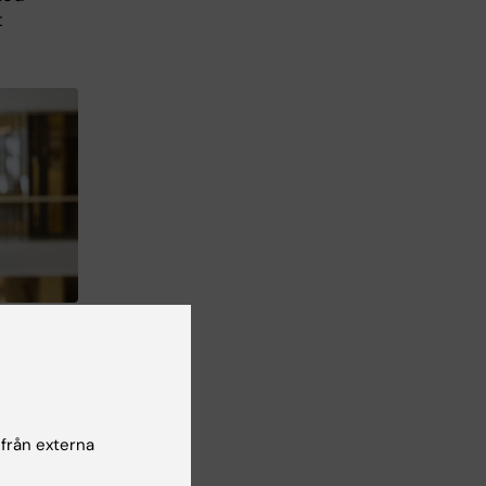
t
Liza
ägar
 från externa
 dem