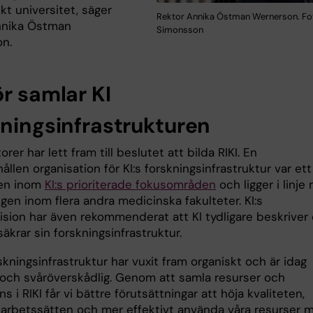
t universitet, säger
Rektor Annika Östman Wernerson. Fot
nnika Östman
Simonsson
n.
ör samlar KI
kningsinfrastrukturen
torer har lett fram till beslutet att bilda RIKI. En
len organisation för KI:s forskningsinfrastruktur var ett
en inom
KI:s prioriterade fokusområden
och ligger i linje
gen inom flera andra medicinska fakulteter. KI:s
vision har även rekommenderat att KI tydligare beskriver
säkrar sin forskningsinfrastruktur.
rskningsinfrastruktur har vuxit fram organiskt och är idag
och svåröverskådlig. Genom att samla resurser och
 i RIKI får vi bättre förutsättningar att höja kvaliteten,
 arbetssätten och mer effektivt använda våra resurser 