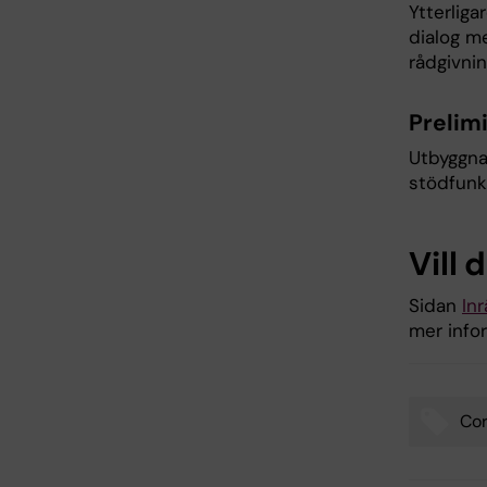
Ytterliga
dialog me
rådgivni
Prelimi
Utbyggnad
stödfunkt
Vill 
Sidan
In
mer infor
Cor
Tags