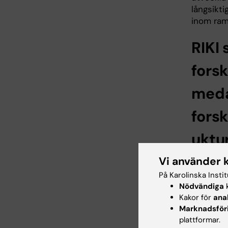
långsikti
inom ram
RIKI 
forsk
meda
fors
uktu
- RIKI är
Vi använder 
möjlighet
På Karolinska Insti
genom at
Nödvändiga
k
tekniker
Kakor för
ana
(EmTech)
Marknadsför
för meda
plattformar.