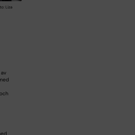
o: Liza
 av
 med
 och
med