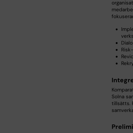
organisa
medarbet
fokusera
Impl
verk
Dial
Risk
Revi
Rekry
Integre
Komparat
Solna sa
tillsätts
samverk
Prelim