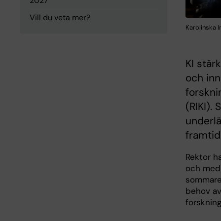
2027
Vill du veta mer?
Karolinska I
KI stär
och inn
forskni
(RIKI). 
underlä
framtid
Rektor ha
och med 
sommaren
behov av
forskning