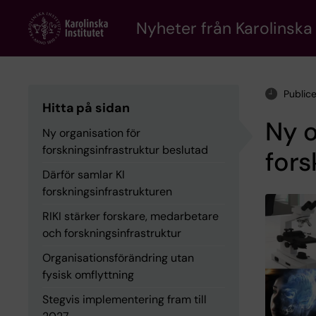
Skip
to
Nyheter från Karolinska 
main
content
Public
Hitta på sidan
Ny o
Ny organisation för
forskningsinfrastruktur beslutad
fors
Därför samlar KI
forskningsinfrastrukturen
RIKI stärker forskare, medarbetare
och forskningsinfrastruktur
Organisationsförändring utan
fysisk omflyttning
Stegvis implementering fram till