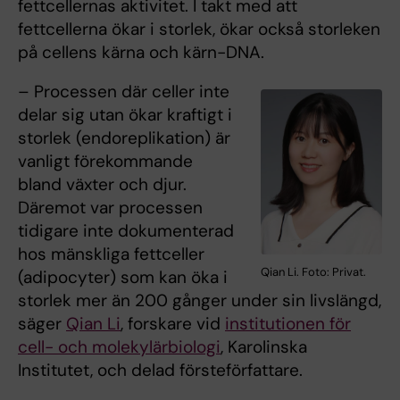
fettcellernas aktivitet. I takt med att
fettcellerna ökar i storlek, ökar också storleken
på cellens kärna och kärn-DNA.
– Processen där celler inte
delar sig utan ökar kraftigt i
storlek (endoreplikation) är
vanligt förekommande
bland växter och djur.
Däremot var processen
tidigare inte dokumenterad
hos mänskliga fettceller
Qian Li. Foto: Privat.
(adipocyter) som kan öka i
storlek mer än 200 gånger under sin livslängd,
säger
Qian Li
, forskare vid
institutionen för
cell- och molekylärbiologi
, Karolinska
Institutet, och delad försteförfattare.