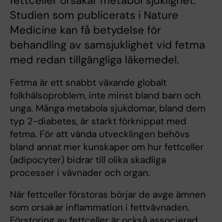
fettceller orsakar metabol sjuklighet.
Studien som publicerats i Nature
Medicine kan få betydelse för
behandling av samsjuklighet vid fetma
med redan tillgängliga läkemedel.
Fetma är ett snabbt växande globalt
folkhälsoproblem, inte minst bland barn och
unga. Många metabola sjukdomar, bland dem
typ 2-diabetes, är starkt förknippat med
fetma. För att vända utvecklingen behövs
bland annat mer kunskaper om hur fettceller
(adipocyter) bidrar till olika skadliga
processer i vävnader och organ.
När fettceller förstoras börjar de avge ämnen
som orsakar inflammation i fettvävnaden.
Förstoring av fettceller är också associerad