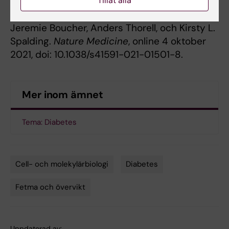
Tillåt alla
Harms, Maria Kutschke, Nahida Arifen, Niels
Krämer, Myriam Aouadi, Carole Knibbe,
Jeremie Boucher, Anders Thorell, och Kirsty L.
Spalding.
Nature Medicine
, online 4 oktober
2021, doi: 10.1038/s41591-021-01501-8.
Mer inom ämnet
Tema: Diabetes
Cell- och molekylärbiologi
Diabetes
Tags
Fetma och övervikt
Uppdaterad av: