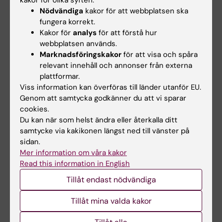
Institutet, Novo Nordisk Fonden, Karolinska
Nödvändiga
kakor för att webbplatsen ska
Institute/AstraZeneca Integrated Cardio
fungera korrekt.
Metabolic Centre, Erling-Perssons Stiftelse,
Kakor för
analys
för att förstå hur
Stiftelsen för strategisk forskning, Vallee
webbplatsen används.
Marknadsföringskakor
för att visa och spåra
Scholar Awards Program, Svenska Sällskapet
relevant innehåll och annonser från externa
för Medicinsk Forskning, Wilhelm och Else
plattformar.
Stockmanns stiftelse. Det finns inga
Viss information kan överföras till länder utanför EU.
rapporterade intressekonflikter.
Genom att samtycka godkänner du att vi sparar
cookies.
Du kan när som helst ändra eller återkalla ditt
Publikation
samtycke via kakikonen längst ned till vänster på
sidan.
”
Obesity and hyperinsulinemia drive
Mer information om våra kakor
adipocytes to activate a cell cycle program
Read this information in English
and senesce
”, Qian Li, Carolina E. Hagberg,
Tillåt endast nödvändiga
Helena Silva Cascales, Shuai Lang, Mervi T.
Hyvönen, Firoozeh Salehzadeh, Ping Chen, Ida
Tillåt mina valda kakor
Alexandersson, Eleni Terezaki, Matthew J.