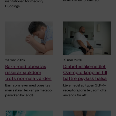
utvecklat en förbättrad…
institutionen för medicin,
Huddinge,…
23 mar 2026
19 mar 2026
Barn med obesitas
Diabetesläkemedlet
riskerar sjukdom
Ozempic kopplas till
trots normala värden
bättre psykisk hälsa
Barn som lever med obesitas
Läkemedel av typen GLP-1-
men saknar tecken på metabol
receptoragonister, som ofta
påverkan har ändå…
används för att…