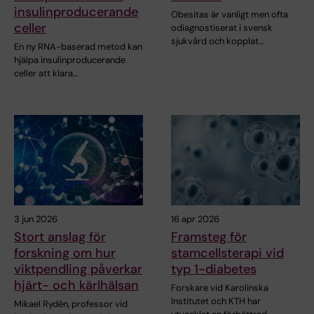
insulinproducerande
Obesitas är vanligt men ofta
celler
odiagnostiserat i svensk
sjukvård och kopplat…
En ny RNA-baserad metod kan
hjälpa insulinproducerande
celler att klara…
3 jun 2026
16 apr 2026
Stort anslag för
Framsteg för
forskning om hur
stamcellsterapi vid
viktpendling påverkar
typ 1-diabetes
hjärt- och kärlhälsan
Forskare vid Karolinska
Institutet och KTH har
Mikael Rydén, professor vid