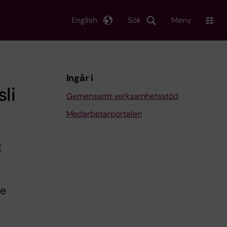
English
Sök
Meny
Ingår i
li
Gemensamt verksamhetsstöd
Medarbetarportalen
g
n
de