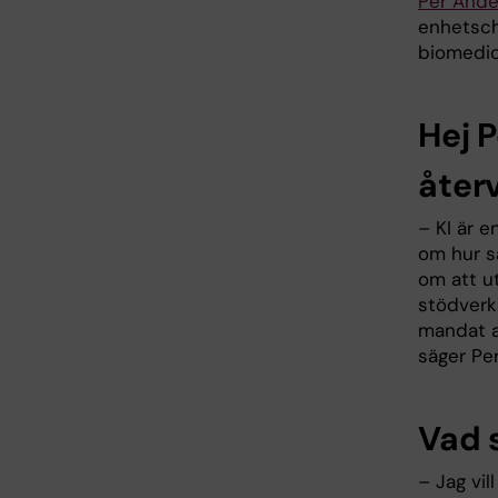
Per Ande
enhetsch
biomedi
Hej P
återv
– KI är e
om hur s
om att u
stödverk
mandat a
säger Pe
Vad s
– Jag vil