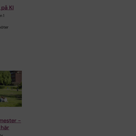
 på KI
n 1
möter
mester -
 här
ör