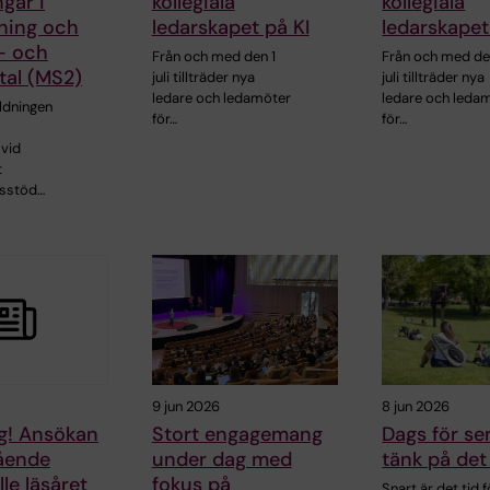
ngar i
kollegiala
kollegiala
ning och
ledarskapet på KI
ledarskapet
- och
Från och med den 1
Från och med de
tal (MS2)
juli tillträder nya
juli tillträder nya
ledare och ledamöter
ledare och leda
ldningen
för…
för…
 vid
t
sstöd…
9 jun 2026
8 jun 2026
g! Ansökan
Stort engagemang
Dags för se
tående
under dag med
tänk på det
älle läsåret
fokus på
Snart är det tid f