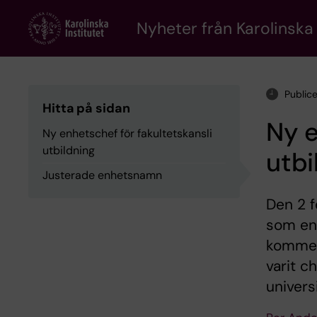
Skip
to
Nyheter från Karolinska 
main
content
Public
Hitta på sidan
Ny e
Ny enhetschef för fakultetskansli
utbildning
utbi
Justerade enhetsnamn
Den 2 f
som enh
kommer 
varit c
univers