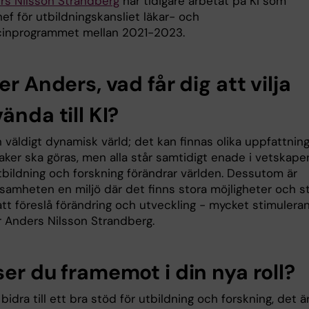
rs Nilsson Strandberg
har tidigare arbetat på KI som
ef för utbildningskansliet läkar- och
cinprogrammet mellan 2021-2023.
er Anders, vad får dig att vilja
ända till KI?
n väldigt dynamisk värld; det kan finnas olika uppfattnin
aker ska göras, men alla står samtidigt enade i vetskape
tbildning och forskning förändrar världen. Dessutom är
samheten en miljö där det finns stora möjligheter och s
tt föreslå förändring och utveckling - mycket stimulera
r Anders Nilsson Strandberg.
er du framemot i din nya roll?
l bidra till ett bra stöd för utbildning och forskning, det är