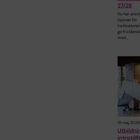
27/28
Nu har ansö
öppnat för
institutioner
ge friståend
med…
19 maj 2026
Utbildni
introtill