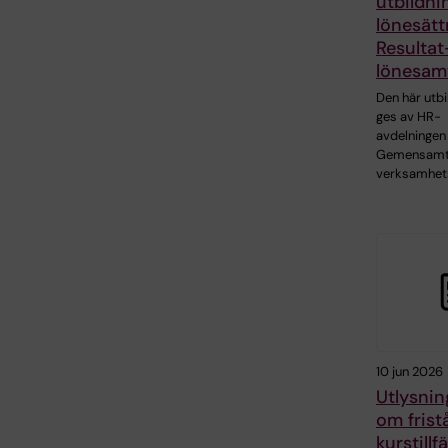
utbildni
lönesätt
Resultat
lönesam
Den här utbi
ges av HR-
avdelningen
Gemensam
verksamhet
10 jun 2026
Utlysnin
om fris
kurstillf