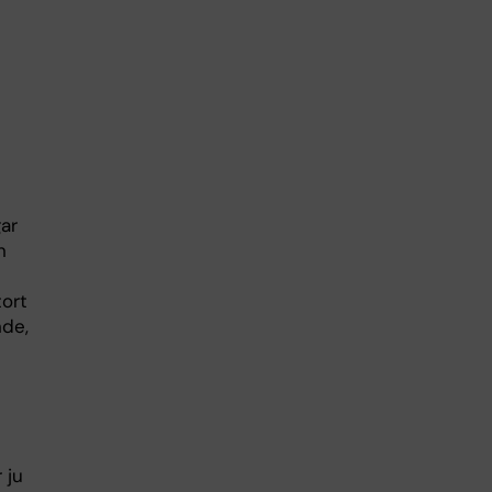
gar
n
tort
nde,
 ju