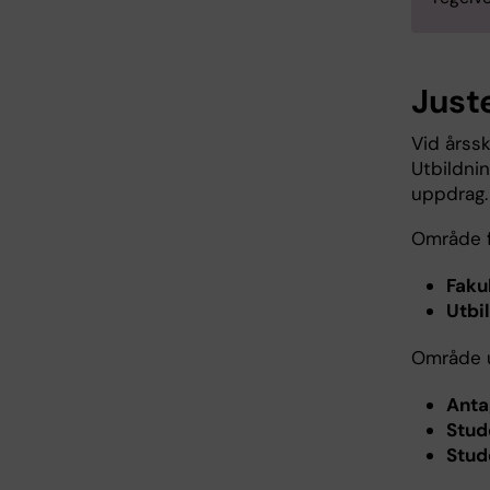
Just
Vid årss
Utbildni
uppdrag.
Område f
Faku
Utbi
Område u
Anta
Stud
Stud