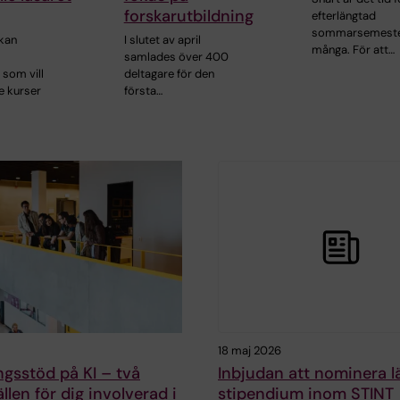
forskarutbildning
efterlängtad
sommarsemeste
kan
I slutet av april
många. För att…
samlades över 400
 som vill
deltagare för den
e kurser
första…
18 maj 2026
ngsstöd på KI – två
Inbjudan att nominera lär
fällen för dig involverad i
stipendium inom STINT