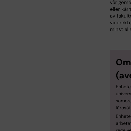
vår geme
eller kär
av fakul
vicerekt
minst al
Om 
(av
Enhete
univer
samordn
lärosä
Enheten
arbetet
regelv