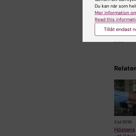
Du kan när som hels
Uppdatera
Mer information om
Louise Grä
Read this informati
Tillåt endast 
Dela
Relater
3 jul 2026
Höstens