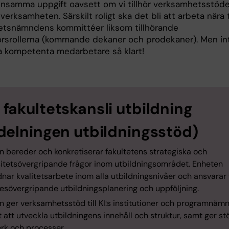
nsamma uppgift oavsett om vi tillhör verksamhetsstöd
nverksamheten. Särskilt roligt ska det bli att arbeta nära 
tetsnämndens kommittéer liksom tillhörande
orsrollerna (kommande dekaner och prodekaner). Men in
la kompetenta medarbetare så klart!
fakultetskansli utbildning
delningen utbildningsstöd)
n bereder och konkretiserar fakultetens strategiska och
sitetsövergripande frågor inom utbildningsområdet. Enheten
ar kvalitetsarbete inom alla utbildningsnivåer och ansvarar 
tesövergripande utbildningsplanering och uppföljning.
 ger verksamhetsstöd till KI:s institutioner och programnämn
 att utveckla utbildningens innehåll och struktur, samt ger stö
erk och processer.