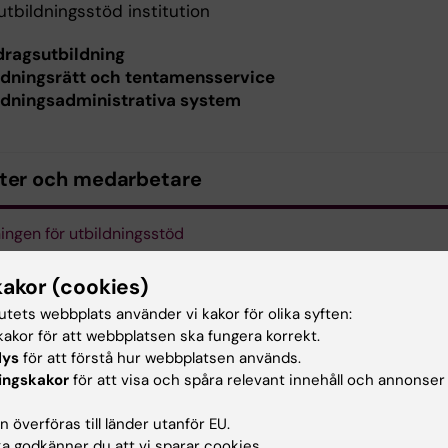
tbildningsstöd institution
ragsutbildning
ldningsrätt och tentamensservice
ldningsadministrativa system
ter och medarbetare
ingen för utbildningsstöd
kakor (cookies)
tutets webbplats använder vi kakor för olika syften:
f och ledarskap
Kommittén för utbildning på forska
akor för att webbplatsen ska fungera korrekt.
lys
för att förstå hur webbplatsen används.
ingskakor
för att visa och spåra relevant innehåll och annonser
mittén för utbildning på grundnivå och avancerad nivå
 överföras till länder utanför EU.
 godkänner du att vi sparar cookies.