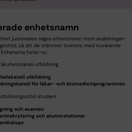
erade enhetsnamn
kiftet justerades några enhetsnamn inom avdelningen
ngsstöd, så att de stämmer överens med nuvarande
 Enheterna heter nu:
akultetskansli utbildning
ltetskansli utbildning
ldningskansli för läkar- och biomedicinprogrammen
tbildningsstöd student
gning och examen
entrekrytering och alumnrelationer
enthälsan