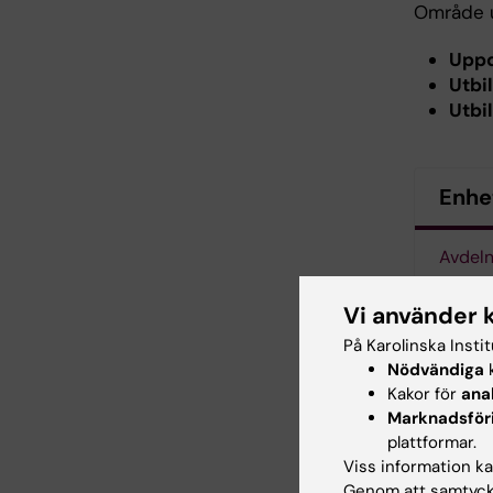
Område u
Uppd
Utbi
Utbi
Enhe
Avdeln
Vi använder 
På Karolinska Insti
Che
Nödvändiga
k
Tags
Kakor för
ana
Marknadsför
Kom
plattformar.
Viss information kan
Genom att samtycka