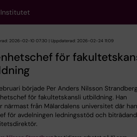
Institutet
erad: 2026-02-10 07:30 | Uppdaterad: 2026-02-24 11:09
nhetschef för fakultetskans
ldning
ebruari började Per Anders Nilsson Strandber
etschef för fakultetskansli utbildning. Han
närmast från Mälardalens universitet där ha
hef för avdelningen ledningsstöd och biträdan
itetsdirektör.