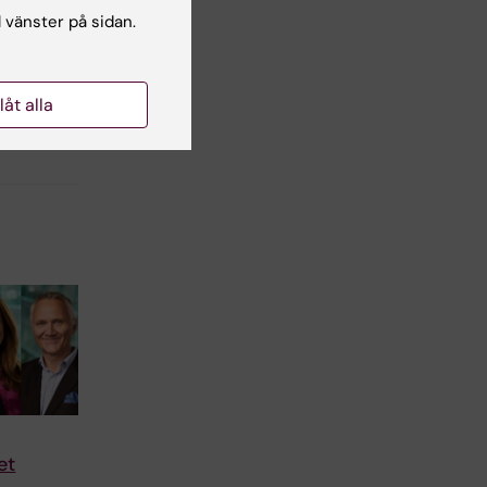
l vänster på sidan.
lsgranskare:
sa Nandorf
llåt alla
et