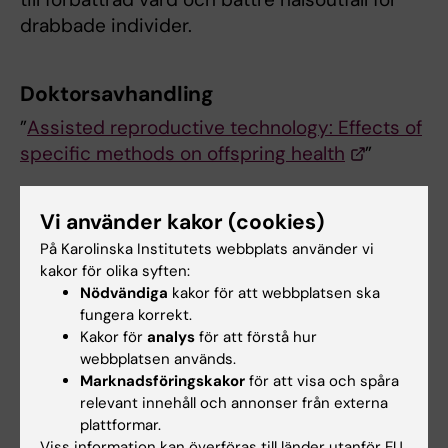
drabbade individer.
Doktorsavhandling
”
Assisted reproductive technology: Effects of
specific methods on offspring health
”
Vi använder kakor (cookies)
Disputation
På Karolinska Institutets webbplats använder vi
Måndag den 15 juni kl 13:00
i J3:12 Nanna
kakor för olika syften:
Svartz, BioClinicum
Nödvändiga
kakor för att webbplatsen ska
fungera korrekt.
Kakor för
analys
för att förstå hur
Doktorand
Forskarutbildning
webbplatsen används.
Tags
Marknadsföringskakor
för att visa och spåra
Reproduktionsmedicin
relevant innehåll och annonser från externa
plattformar.
Viss information kan överföras till länder utanför EU.