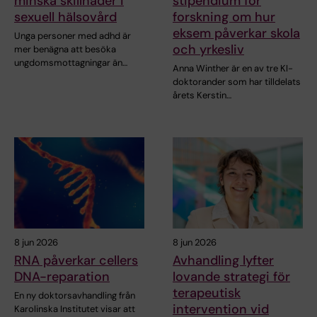
minska skillnader i
stipendium för
sexuell hälsovård
forskning om hur
eksem påverkar skola
Unga personer med adhd är
och yrkesliv
mer benägna att besöka
ungdomsmottagningar än…
Anna Winther är en av tre KI-
doktorander som har tilldelats
årets Kerstin…
8 jun 2026
8 jun 2026
RNA påverkar cellers
Avhandling lyfter
DNA-reparation
lovande strategi för
terapeutisk
En ny doktorsavhandling från
intervention vid
Karolinska Institutet visar att