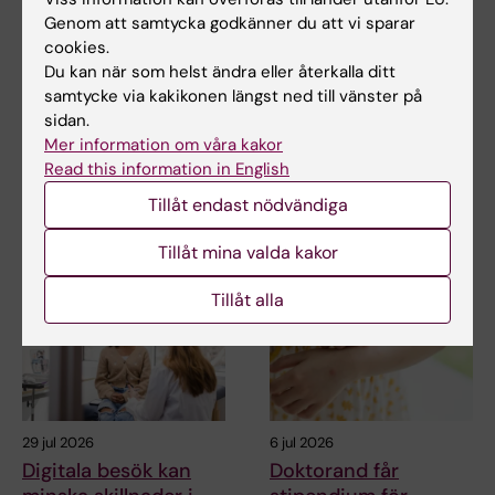
Genom att samtycka godkänner du att vi sparar
Uppdaterad av:
cookies.
Erika Rindsjö
2026-06-09
Du kan när som helst ändra eller återkalla ditt
samtycke via kakikonen längst ned till vänster på
sidan.
Dela
Mer information om våra kakor
Read this information in English
Tillåt endast nödvändiga
Relaterade artiklar
Tillåt mina valda kakor
Tillåt alla
29 jul 2026
6 jul 2026
Digitala besök kan
Doktorand får