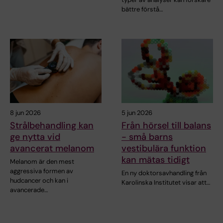
bättre förstå…
8 jun 2026
5 jun 2026
Strålbehandling kan
Från hörsel till balans
ge nytta vid
- små barns
avancerat melanom
vestibulära funktion
kan mätas tidigt
Melanom är den mest
aggressiva formen av
En ny doktorsavhandling från
hudcancer och kan i
Karolinska Institutet visar att…
avancerade…