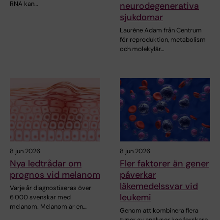
RNA kan…
neurodegenerativa
sjukdomar
Laurène Adam från Centrum
för reproduktion, metabolism
och molekylär…
8 jun 2026
8 jun 2026
Nya ledtrådar om
Fler faktorer än gener
prognos vid melanom
påverkar
läkemedelssvar vid
Varje år diagnostiseras över
leukemi
6 000 svenskar med
melanom. Melanom är en…
Genom att kombinera flera
typer av analyser kan forskare